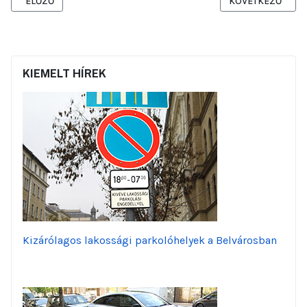
ELŐZŐ CIKK: TÁJÉKOZTATÁS A GARIBALDI UTCA FELÜLETÉNEK MEG
KÖVETKEZŐ CIKK:
ELŐZŐ
KÖVETKEZŐ
KIEMELT HÍREK
Kizárólagos lakossági parkolóhelyek a Belvárosban