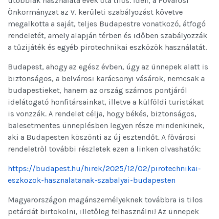
utóbbiak használata évek óta tilos. Idén, a Fővárosi
Önkormányzat az V. kerületi szabályozást követve
megalkotta a saját, teljes Budapestre vonatkozó, átfogó
rendeletét, amely alapján térben és időben szabályozzák
a tűzijáték és egyéb pirotechnikai eszközök használatát.
Budapest, ahogy az egész évben, úgy az ünnepek alatt is
biztonságos, a belvárosi karácsonyi vásárok, nemcsak a
budapestieket, hanem az ország számos pontjáról
idelátogató honfitársainkat, illetve a külföldi turistákat
is vonzzák. A rendelet célja, hogy békés, biztonságos,
balesetmentes ünneplésben legyen része mindenkinek,
aki a Budapesten köszönti az új esztendőt. A fővárosi
rendeletről további részletek ezen a linken olvashatók:
https://budapest.hu/hirek/2025/12/02/pirotechnikai-
eszkozok-hasznalatanak-szabalyai-budapesten
Magyarországon magánszemélyeknek továbbra is tilos
petárdát birtokolni, illetőleg felhasználni! Az ünnepek