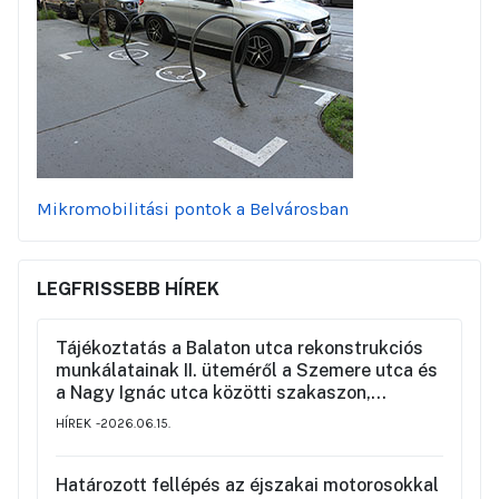
Mikromobilitási pontok a Belvárosban
LEGFRISSEBB HÍREK
Tájékoztatás a Balaton utca rekonstrukciós
munkálatainak II. üteméről a Szemere utca és
a Nagy Ignác utca közötti szakaszon,
valamint a környék ideiglenes forgalmi
HÍREK
2026.06.15.
rendjéről
Határozott fellépés az éjszakai motorosokkal