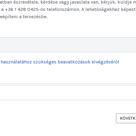
tban észrevétele, kérdése vagy javaslata van, kérjük, küldje 
 a +36 1 428 0425-ös telefonszámon. A lehetőségekhez képest
építeni a tervezésbe.
rű használatához szükséges beavatkozások elvégzéséről
K KÖRÜL
KÖVETKE
KÖVETK