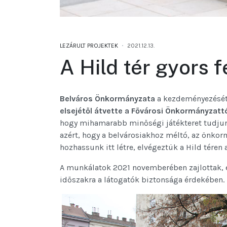
LEZÁRULT PROJEKTEK
2021.12.13.
A Hild tér gyors f
Belváros Önkormányzata
a kezdeményezését 
elsejétől átvette a Fővárosi Önkormányzattól
hogy mihamarabb minőségi játékteret tudjunk
azért, hogy a belvárosiakhoz méltó, az önkor
hozhassunk itt létre, elvégeztük a Hild téren 
A munkálatok 2021 novemberében zajlottak, ez 
időszakra a látogatók biztonsága érdekében.