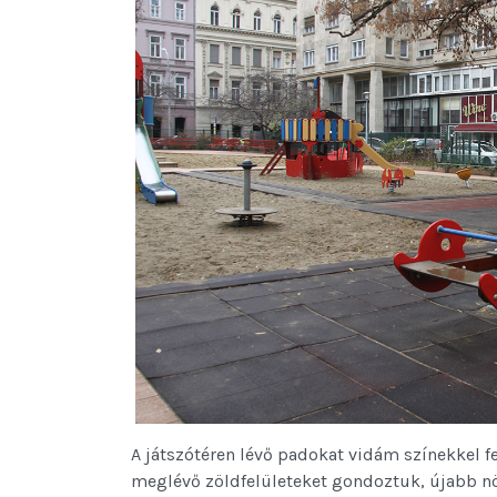
A játszótéren lévő padokat vidám színekkel fes
meglévő zöldfelületeket gondoztuk, újabb növ