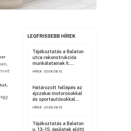
LEGFRISSEBB HÍREK
Tájékoztatás a Balaton
ber
utca rekonstrukciós
munkálatainak II.
ben,
üteméről a Szemere
amint
HÍREK
2026.06.15.
utca és a Nagy Ignác
utca közötti szakaszon,
kat.
valamint a környék
Határozott fellépés az
ideiglenes forgalmi
éjszakai motorosokkal
-egy
rendjéről
és sportautósokkal
szemben
HÍREK
2026.06.10.
Tájékoztatás a Balaton
u. 13–15. épületek előtti