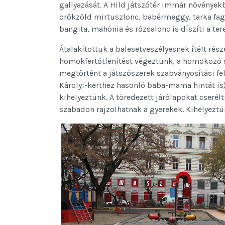
gallyazását. A Hild játszótér immár növény
örökzöld mirtuszlonc, babérmeggy, tarka fagya
bangita, mahónia és rózsalonc is díszíti a tere
Átalakítottuk a balesetveszélyesnek ítélt ré
homokfertőtlenítést végeztünk, a homokozó sz
megtörtént a játszószerek szabványosítási fel
Károlyi-kerthez hasonló baba-mama hintát is)
kihelyeztünk. A töredezett járólapokat cserélt
szabadon rajzolhatnak a gyerekek. Kihelyeztün