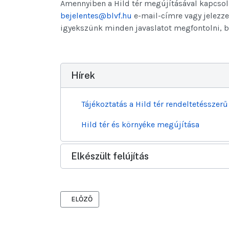
Amennyiben a Hild tér megújításával kapcsola
bejelentes@blvf.hu
e-mail-címre vagy jelezze
igyekszünk minden javaslatot megfontolni, be
Hírek
Tájékoztatás a Hild tér rendeltetéssze
Hild tér és környéke megújítása
Elkészült felújítás
ELŐZŐ CIKK: FUTÓPÁLYA-ÉPÍTÉS AZ OLIMPIA PAR
ELŐZŐ