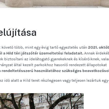
elújítása
követő több, mint egy évig tartó egyeztetés után
2021. októ
 a Hild téri játszótér üzemeltetési feladatait.
Annak érdeké
 biztosítani az idelátogató gyerekeknek és kísérőiknek, val
mányzat által kezelt parkokhoz hasonló rendezett állapotokat
a
rendeltetésszerű használatához szükséges beavatkozáso
idő alatt a Hild teret részlegesen vagy teljesen lezártuk egy