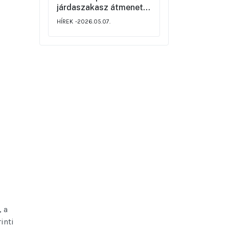
járdaszakasz átmeneti
korlátozásáról
HÍREK
2026.05.07.
, a
inti