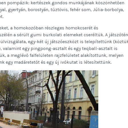
ekben pompázik: kertészek gondos munkájának köszönhetően
l, gyertyán, borostyán, tűztövis, fehér som, Júlia-borbolya,
t.
szeket, a homokozóban részleges homokcserét és
élén a sérült gumi burkolati elemeket cseréltük. A játszótér
ülvizsgálata, egy-két új játszóeszközt is telepítettünk (köztü
, valamint egy pingpong-asztalt és egy teqball-asztalt is
ük, a meglévő falfelületen rajzfelületet alakítottunk, melyen
k egy madáretetőt és egy új ivókutat is létesítettünk.