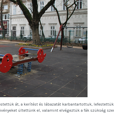
tettük át, a kerítést és lábazatát karbantartottuk, lefestettük
ényeket ültettünk el, valamint elvégeztük a fák szükség szer