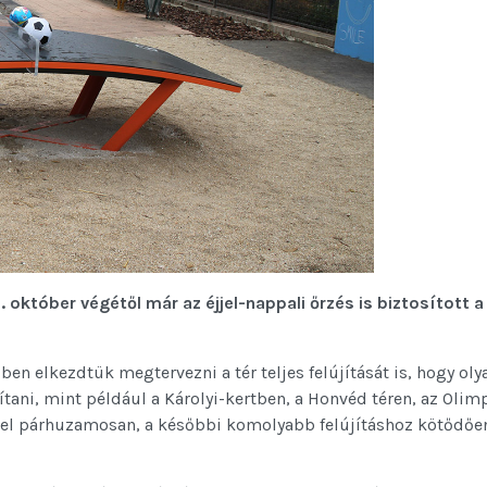
október végétől már az éjjel-nappali őrzés is biztosított a
őben elkezdtük megtervezni a tér teljes felújítását is, hogy oly
tani, mint például a Károlyi-kertben, a Honvéd téren, az Olim
Ezzel párhuzamosan, a későbbi komolyabb felújításhoz kötődőe