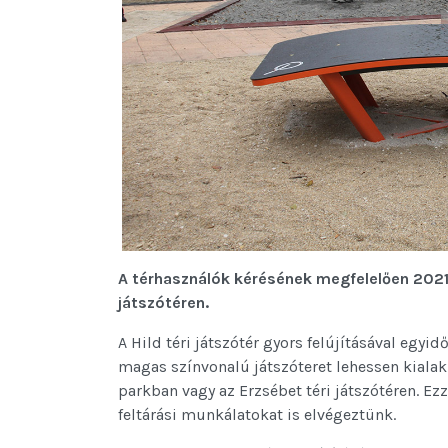
A térhasználók kérésének megfelelően 2021. 
játszótéren.
A Hild téri játszótér gyors felújításával egyid
magas színvonalú játszóteret lehessen kialakí
parkban vagy az Erzsébet téri játszótéren. 
feltárási munkálatokat is elvégeztünk.