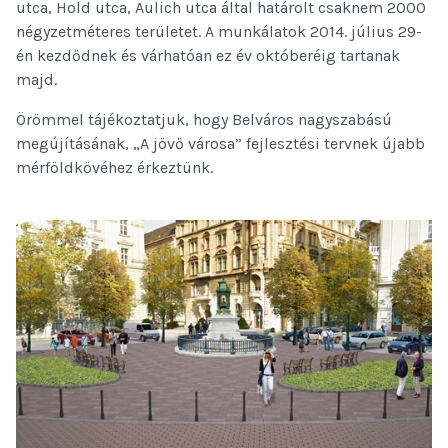
utca, Hold utca, Aulich utca által határolt csaknem 2000
négyzetméteres területet. A munkálatok 2014. július 29-
én kezdődnek és várhatóan ez év októberéig tartanak
majd.
Örömmel tájékoztatjuk, hogy Belváros nagyszabású
megújításának, „A jövő városa” fejlesztési tervnek újabb
mérföldkövéhez érkeztünk.