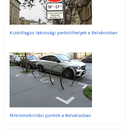
Kizárólagos lakossági parkolóhelyek a Belvárosban
Mikromobilitási pontok a Belvárosban