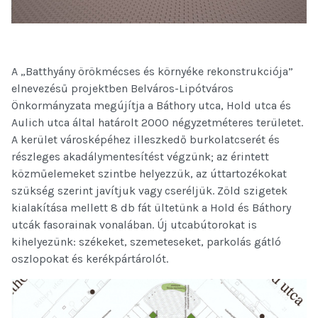
A „Batthyány örökmécses és környéke rekonstrukciója”
elnevezésű projektben Belváros-Lipótváros
Önkormányzata megújítja a Báthory utca, Hold utca és
Aulich utca által határolt 2000 négyzetméteres területet.
A kerület városképéhez illeszkedő burkolatcserét és
részleges akadálymentesítést végzünk; az érintett
közműelemeket szintbe helyezzük, az úttartozékokat
szükség szerint javítjuk vagy cseréljük. Zöld szigetek
kialakítása mellett 8 db fát ültetünk a Hold és Báthory
utcák fasorainak vonalában. Új utcabútorokat is
kihelyezünk: székeket, szemeteseket, parkolás gátló
oszlopokat és kerékpártárolót.