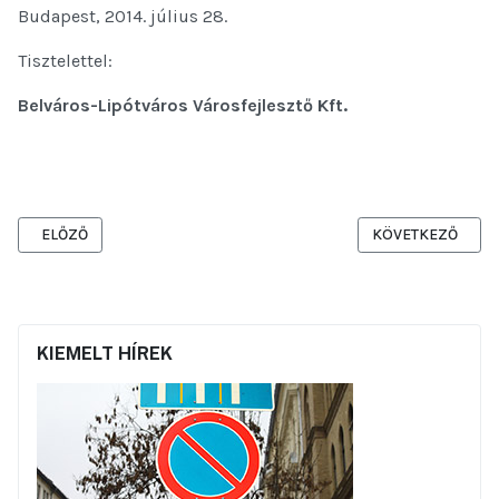
Budapest, 2014. július 28.
Tisztelettel:
Belváros-Lipótváros Városfejlesztő Kft.
ELŐZŐ CIKK: TÁJÉKOZTATÁS IDEIGLENES FORGALOMKORLÁTOZÁS
KÖVETKEZŐ CIKK:
ELŐZŐ
KÖVETKEZŐ
KIEMELT HÍREK