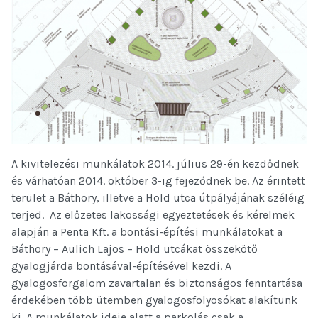
A kivitelezési munkálatok 2014. július 29-én kezdődnek
és várhatóan 2014. október 3-ig fejeződnek be. Az érintett
terület a Báthory, illetve a Hold utca útpályájának széléig
terjed. Az előzetes lakossági egyeztetések és kérelmek
alapján a Penta Kft. a bontási-építési munkálatokat a
Báthory – Aulich Lajos – Hold utcákat összekötő
gyalogjárda bontásával-építésével kezdi. A
gyalogosforgalom zavartalan és biztonságos fenntartása
érdekében több ütemben gyalogosfolyosókat alakítunk
ki. A munkálatok ideje alatt a parkolás csak a