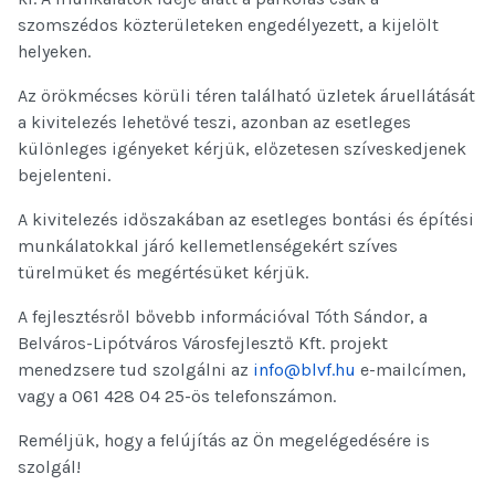
szomszédos közterületeken engedélyezett, a kijelölt
helyeken.
Az örökmécses körüli téren található üzletek áruellátását
a kivitelezés lehetővé teszi, azonban az esetleges
különleges igényeket kérjük, előzetesen szíveskedjenek
bejelenteni.
A kivitelezés időszakában az esetleges bontási és építési
munkálatokkal járó kellemetlenségekért szíves
türelmüket és megértésüket kérjük.
A fejlesztésről bővebb információval Tóth Sándor, a
Belváros-Lipótváros Városfejlesztő Kft. projekt
menedzsere tud szolgálni az
info@blvf.hu
e-mailcímen,
vagy a 061 428 04 25-ös telefonszámon.
Reméljük, hogy a felújítás az Ön megelégedésére is
szolgál!