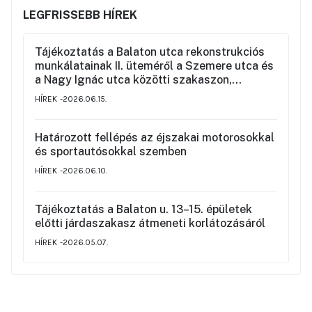
LEGFRISSEBB HÍREK
Tájékoztatás a Balaton utca rekonstrukciós
munkálatainak II. üteméről a Szemere utca és
a Nagy Ignác utca közötti szakaszon,
valamint a környék ideiglenes forgalmi
HÍREK
2026.06.15.
rendjéről
Határozott fellépés az éjszakai motorosokkal
és sportautósokkal szemben
HÍREK
2026.06.10.
Tájékoztatás a Balaton u. 13–15. épületek
előtti járdaszakasz átmeneti korlátozásáról
HÍREK
2026.05.07.