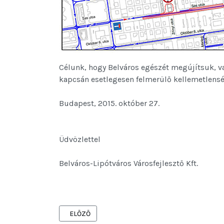
Célunk, hogy Belváros egészét megújítsuk, v
kapcsán esetlegesen felmerülő kellemetlensé
Budapest, 2015. október 27.
Üdvözlettel
Belváros-Lipótváros Városfejlesztő Kft.
ELŐZŐ CIKK: A SAS UTCÁBAN ÚJABB IDEIGLENES
ELŐZŐ