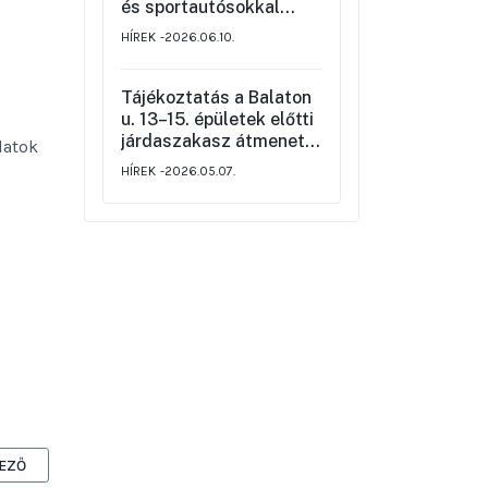
rendjéről
és sportautósokkal
szemben
HÍREK
2026.06.10.
Tájékoztatás a Balaton
u. 13–15. épületek előtti
járdaszakasz átmeneti
latok
korlátozásáról
HÍREK
2026.05.07.
RTÖKÖN 5.00 ÓRÁTÓL
ZŐ CIKK: TÁJÉKOZTATÁS OKTÓBER 6. UTCA TELJES ZÁRÁSÁRÓL
EZŐ