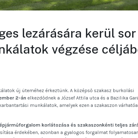
ges lezárására kerül sor
nkálatok végzése céljáb
kálatok új üteméhez érkeztünk. A középső szakasz burkolási
vember 2-án
elkezdődnek a József Attila utca és a Bazilika Gar
tkarbantartási munkálatok, amelyek ezen a szakaszon várhatóa
épjárműforgalom korlátozása és szakaszonkénti teljes zár
tosítása érdekében, azonban a gyalogos forgalmat folyamatosa