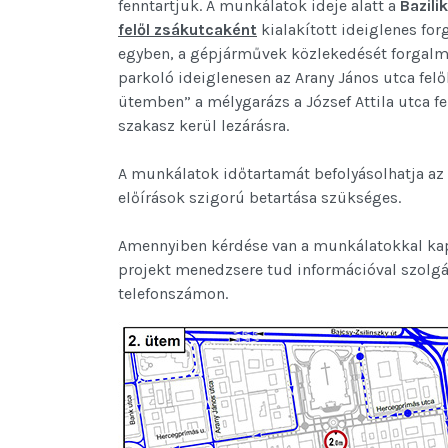
fenntartjuk. A munkálatok ideje alatt a
Bazili
felől zsákutcaként
kialakított ideiglenes forg
egyben, a gépjárművek közlekedését forgalmi i
parkoló ideiglenesen az Arany János utca felő
ütemben” a mélygarázs a József Attila utca fe
szakasz kerül lezárásra.
A munkálatok időtartamát befolyásolhatja az 
előírások szigorú betartása szükséges.
Amennyiben kérdése van a munkálatokkal kapcs
projekt menedzsere tud információval szolgá
telefonszámon.