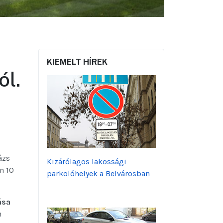
KIEMELT HÍREK
ól.
ázs
Kizárólagos lakossági
n 10
parkolóhelyek a Belvárosban
ása
n