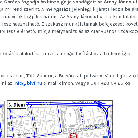
ka Garázs fogadja és kiszolgálja vendégeit az
Arany János u
almi rend szerint. A mélygarázs jelenlegi kijárata lesz a bejára
rányítók fogják segíteni. Az Arany János utcai sarkon találha
l lesz használható. E szakasz munkálatainak befejezését követ
lől lesz elérhető, míg a mélygarázs és az Arany János utca köz
időjárás alakulása, mivel a megvalósításhoz a technológiai
olatban, Tóth Sándor, a Belváros-Lipótváros Városfejlesztő K
lni az
info@blvf.hu
e-mail címen, vagy a 06 1 428 04 25-ös