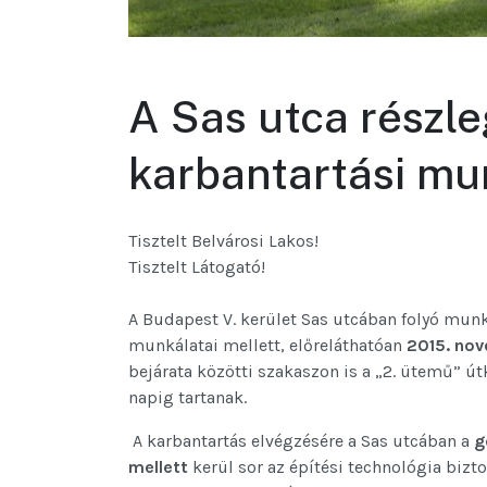
A Sas utca részle
karbantartási mu
Tisztelt Belvárosi Lakos!
Tisztelt Látogató!
A Budapest V. kerület Sas utcában folyó mun
munkálatai mellett, előreláthatóan
2015. no
bejárata közötti szakaszon is a „2. ütemű” ú
napig tartanak.
A karbantartás elvégzésére a Sas utcában a
g
mellett
kerül sor az építési technológia biz