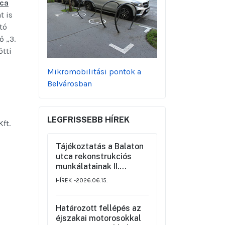
tca
t is
tó
ő „3.
ötti
Mikromobilitási pontok a
Belvárosban
LEGFRISSEBB HÍREK
ft.
Tájékoztatás a Balaton
utca rekonstrukciós
munkálatainak II.
üteméről a Szemere
HÍREK
2026.06.15.
utca és a Nagy Ignác
utca közötti szakaszon,
valamint a környék
Határozott fellépés az
ideiglenes forgalmi
éjszakai motorosokkal