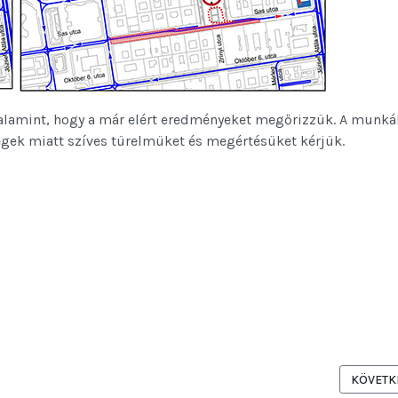
alamint, hogy a már elért eredményeket megőrizzük. A munká
gek miatt szíves türelmüket és megértésüket kérjük.
 FORGALMIREND-VÁLTOZÁS LÉP ÉLETBE 2015. NOVEMBER 12-ÉN, CSÜTÖ
KÖVETKE
KÖVETK