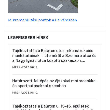
Mikromobilitási pontok a Belvárosban
LEGFRISSEBB HÍREK
Tájékoztatás a Balaton utca rekonstrukciós
munkálatainak II. üteméről a Szemere utca és
a Nagy Ignác utca közötti szakaszon,
valamint a környék ideiglenes forgalmi
HÍREK
2026.06.15.
rendjéről
Határozott fellépés az éjszakai motorosokkal
és sportautósokkal szemben
HÍREK
2026.06.10.
Tájékoztatás a Balaton u. 13–15. épületek