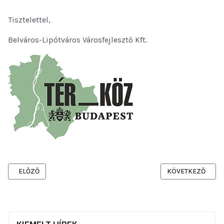
Tisztelettel,
Belváros-Lipótváros Városfejlesztő Kft.
ELŐZŐ CIKK: MEGHÍVÓ HELYSZÍNI BEJÁRÁSRA VÖRÖSMARTY TÉR
KÖVETKEZŐ CIKK:
ELŐZŐ
KÖVETKEZŐ