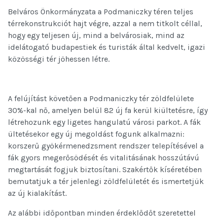
Belváros Önkormányzata a Podmaniczky téren teljes
térrekonstrukciót hajt végre, azzal a nem titkolt céllal,
hogy egy teljesen új, mind a belvárosiak, mind az
idelátogató budapestiek és turisták által kedvelt, igazi
közösségi tér jöhessen létre.
A felújítást követően a Podmaniczky tér zöldfelülete
30%-kal nő, amelyen belül 82 új fa kerül kiültetésre, így
létrehozunk egy ligetes hangulatú városi parkot. A fák
ültetésekor egy új megoldást fogunk alkalmazni:
korszerű gyökérmenedzsment rendszer telepítésével a
fák gyors megerősödését és vitalitásának hosszútávú
megtartását fogjuk biztosítani. Szakértők kíséretében
bemutatjuk a tér jelenlegi zöldfelületét és ismertetjük
az új kialakítást.
Az alábbi időpontban minden érdeklődőt szeretettel