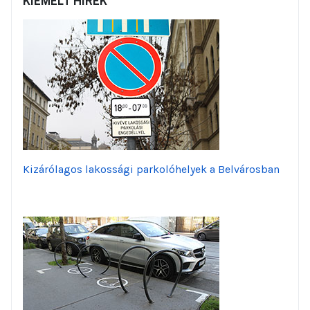
KIEMELT HÍREK
Kizárólagos lakossági parkolóhelyek a Belvárosban