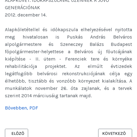
ALAPKÖVÉT. IDŐKAPSZULÁVAL ÜZENNEK A JÖVŐ
GENERÁCIÓNAK
2012. december 14.
Alapkőletétellel és időkapszula elhelyezésével nyitotta
meg hivatalosan is Puskás András Belváros
alpolgármestere és Szeneczey Balázs Budapest
főpolgármester-helyettese a Belváros új főutcájának
kiépítése - II. ütem - Ferenciek tere és környéke
rehabilitációja projektet. Az elmúlt évtizedek
legátfogóbb belvárosi rekonstrukciójának célja egy
élhetőbb, tisztább és vonzóbb környezet kialakítása. A
munkálatok november 26. óta zajlanak, és a tervek
szerint 2014 márciusáig tartanak majd.
Bővebben, PDF
ELŐZŐ CIKK: IDEIGLENES FORGALOMTECHNIKAI ÁLLAPOT: 2013. J
KÖVETKEZŐ CIKK:
ELŐZŐ
KÖVETKEZŐ