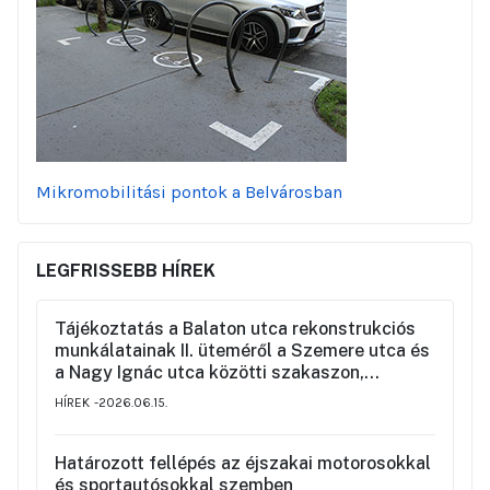
Mikromobilitási pontok a Belvárosban
LEGFRISSEBB HÍREK
Tájékoztatás a Balaton utca rekonstrukciós
munkálatainak II. üteméről a Szemere utca és
a Nagy Ignác utca közötti szakaszon,
valamint a környék ideiglenes forgalmi
HÍREK
2026.06.15.
rendjéről
Határozott fellépés az éjszakai motorosokkal
és sportautósokkal szemben