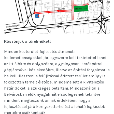
Köszönjük a türelmüket!
Minden közterület-fejlesztés átmeneti
kellemetlenségekkel jár, egyszerre kell tekintettel lenni
az itt élőkre és dolgozókra, a gyalogosan, kerékpárral,
gépjárművel közlekedőkre, illetve az építési forgalmat is
be kell illeszteni a felújítással érintett terület amúgy is
fokozottan terhelt életébe, mindemellett a kivitelezési
határidőket is szükséges betartani. Mindazonáltal a
Belvárosban élők nyugalmát elsődlegesnek tekintve
mindent megteszünk annak érdekében, hogy a
fejlesztéssel járó környezetterhelést a lehető legkisebb
mértékre csökkentsük.