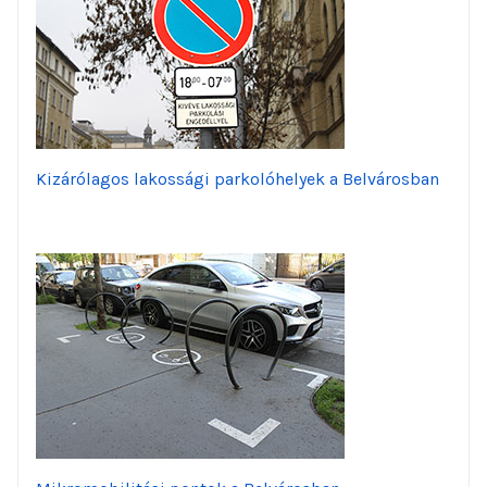
Kizárólagos lakossági parkolóhelyek a Belvárosban