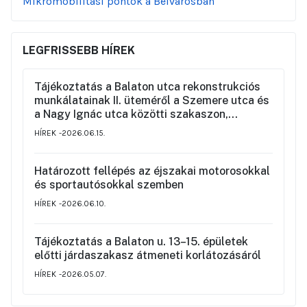
Mikromobilitási pontok a Belvárosban
LEGFRISSEBB HÍREK
Tájékoztatás a Balaton utca rekonstrukciós
munkálatainak II. üteméről a Szemere utca és
a Nagy Ignác utca közötti szakaszon,
valamint a környék ideiglenes forgalmi
HÍREK
2026.06.15.
rendjéről
Határozott fellépés az éjszakai motorosokkal
és sportautósokkal szemben
HÍREK
2026.06.10.
Tájékoztatás a Balaton u. 13–15. épületek
előtti járdaszakasz átmeneti korlátozásáról
HÍREK
2026.05.07.