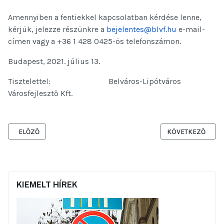
Amennyiben a fentiekkel kapcsolatban kérdése lenne,
kérjük, jelezze részünkre a
bejelentes@blvf.hu
e-mail-
címen vagy a +36 1 428 0425-ös telefonszámon.
Budapest, 2021. július 13.
Tisztelettel: Belváros-Lipótváros
Városfejlesztő Kft.
ELŐZŐ CIKK: HILD TÉR ÉS KÖRNYÉKE MEGÚJÍTÁSA
KÖVETKEZŐ CIKK
ELŐZŐ
KÖVETKEZŐ
KIEMELT HÍREK