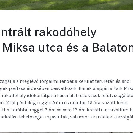
ntrált rakodóhely
k Miksa utca és a Balato
sgálja a meglévő forgalmi rendet a kerület területén és ahol
égek javítása érdekében beavatkozik. Ennek alapján a Falk Mik
t rakodóhely időkorlátját a használati szokások felülvizsgálat
hétfőtől péntekig reggel 9 óra és délután 16 óra között lehet
tt a korábbi, reggel 7 óra és este 18 óra közötti intervallum he
rkolási lehetőségei is javultak, valamint az üzletek kiszolgál