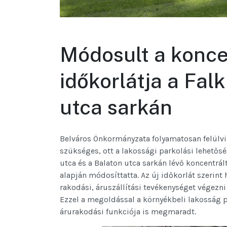
Módosult a konce
időkorlátja a Fal
utca sarkán
Belváros Önkormányzata folyamatosan felülviz
szükséges, ott a lakossági parkolási lehetős
utca és a Balaton utca sarkán lévő koncentrál
alapján módosíttatta. Az új időkorlát szerint 
rakodási, áruszállítási tevékenységet végezni i
Ezzel a megoldással a környékbeli lakosság pa
árurakodási funkciója is megmaradt.