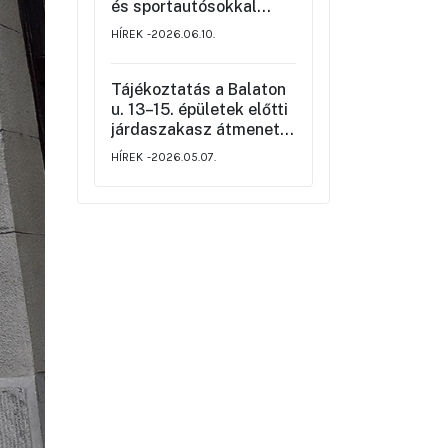
rendjéről
és sportautósokkal
szemben
HÍREK
2026.06.10.
Tájékoztatás a Balaton
u. 13–15. épületek előtti
járdaszakasz átmeneti
korlátozásáról
HÍREK
2026.05.07.