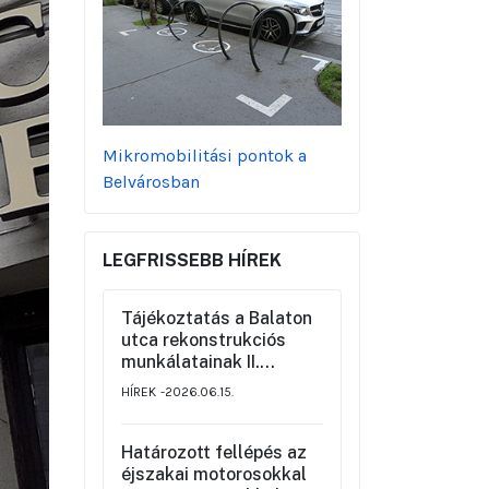
Mikromobilitási pontok a
Belvárosban
LEGFRISSEBB HÍREK
Tájékoztatás a Balaton
utca rekonstrukciós
munkálatainak II.
üteméről a Szemere
HÍREK
2026.06.15.
utca és a Nagy Ignác
utca közötti szakaszon,
valamint a környék
Határozott fellépés az
ideiglenes forgalmi
éjszakai motorosokkal