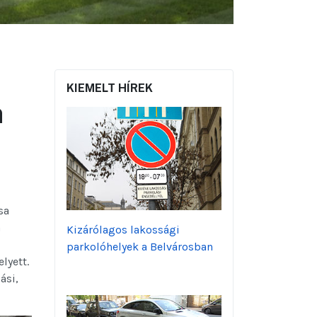
KIEMELT HÍREK
n
sa
a
Kizárólagos lakossági
parkolóhelyek a Belvárosban
lyett.
ási,