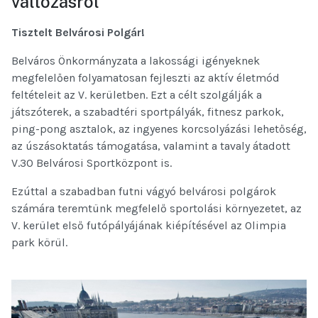
változásról
Tisztelt Belvárosi Polgár!
Belváros Önkormányzata a lakossági igényeknek
megfelelően folyamatosan fejleszti az aktív életmód
feltételeit az V. kerületben. Ezt a célt szolgálják a
játszóterek, a szabadtéri sportpályák, fitnesz parkok,
ping-pong asztalok, az ingyenes korcsolyázási lehetőség,
az úszásoktatás támogatása, valamint a tavaly átadott
V.30 Belvárosi Sportközpont is.
Ezúttal a szabadban futni vágyó belvárosi polgárok
számára teremtünk megfelelő sportolási környezetet, az
V. kerület első futópályájának kiépítésével az Olimpia
park körül.