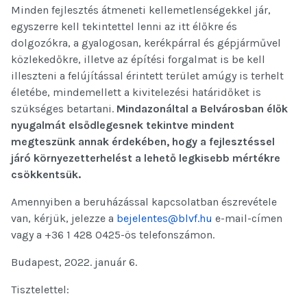
Minden fejlesztés átmeneti kellemetlenségekkel jár,
egyszerre kell tekintettel lenni az itt élőkre és
dolgozókra, a gyalogosan, kerékpárral és gépjárművel
közlekedőkre, illetve az építési forgalmat is be kell
illeszteni a felújítással érintett terület amúgy is terhelt
életébe, mindemellett a kivitelezési határidőket is
szükséges betartani.
Mindazonáltal a Belvárosban élők
nyugalmát elsődlegesnek tekintve mindent
megteszünk annak érdekében, hogy a fejlesztéssel
járó környezetterhelést a lehető legkisebb mértékre
csökkentsük.
Amennyiben a beruházással kapcsolatban észrevétele
van, kérjük, jelezze a
bejelentes@blvf.hu
e-mail-címen
vagy a +36 1 428 0425-ös telefonszámon.
Budapest, 2022. január 6.
Tisztelettel: