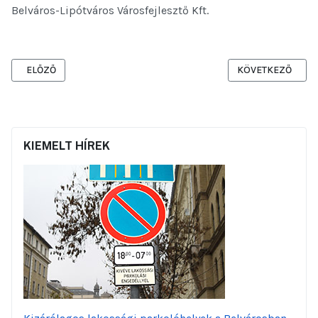
Belváros-Lipótváros Városfejlesztő Kft.
ELŐZŐ CIKK: TÁJÉKOZTATÁS A KORÁBBAN MEGSZOKOTT FORGALMI
KÖVETKEZŐ CIKK:
ELŐZŐ
KÖVETKEZŐ
KIEMELT HÍREK