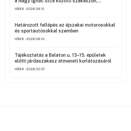
a Nagy Ignác utca közötti szakaszon,
valamint a környék ideiglenes forgalmi
HÍREK
2026.06.15.
rendjéről
Határozott fellépés az éjszakai motorosokkal
és sportautósokkal szemben
HÍREK
2026.06.10.
Tájékoztatás a Balaton u. 13–15. épületek
előtti járdaszakasz átmeneti korlátozásáról
HÍREK
2026.05.07.