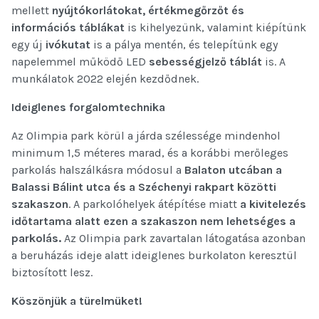
mellett
nyújtókorlátokat, értékmegőrzőt és
információs táblákat
is kihelyezünk, valamint kiépítünk
egy új
ivókutat
is a pálya mentén, és telepítünk egy
napelemmel működő LED
sebességjelző
táblát
is. A
munkálatok 2022 elején kezdődnek.
Ideiglenes forgalomtechnika
Az Olimpia park körül a járda szélessége mindenhol
minimum 1,5 méteres marad, és a korábbi merőleges
parkolás halszálkásra módosul a
Balaton utcában a
Balassi Bálint utca és a Széchenyi rakpart közötti
szakaszon
. A parkolóhelyek átépítése miatt
a kivitelezés
időtartama alatt ezen a szakaszon nem lehetséges a
parkolás.
Az Olimpia park zavartalan látogatása azonban
a beruházás ideje alatt ideiglenes burkolaton keresztül
biztosított lesz.
Köszönjük a türelmüket!