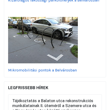
Kizárólagos lakossági parkolóhelyek a Belvárosban
Mikromobilitási pontok a Belvárosban
LEGFRISSEBB HÍREK
Tájékoztatás a Balaton utca rekonstrukciós
munkálatainak II. üteméről a Szemere utca és