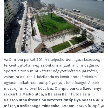
Az Olimpia parkot 2014-re teljeskörűen, igazi közösségi
térként újította meg az Önkormányzat, ahol mozgásra,
sportra a több mint kétezer négyzetméteres játszótér,
valamint a futball, kézilabda és kosárlabda játékokra
egyaránt alkalmas sportpálya nyújt lehetőséget. A park
most új funkcióval bővül: az
Olimpia park, a Széchenyi
rakpart, a Markó utca, a Balassi Bálint utca és a
Balaton utca útvonalon vezetett futópálya hossza
436
méter, a szélessége mindenhol 120 cm
lesz.
A futópálya