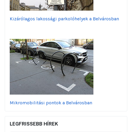
Kizárólagos lakossági parkolóhelyek a Belvárosban
Mikromobilitási pontok a Belvárosban
LEGFRISSEBB HÍREK