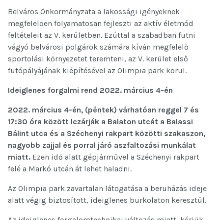
Belváros Önkormányzata a lakossági igényeknek
megfelelően folyamatosan fejleszti az aktív életmód
feltételeit az V. kerületben. Ezúttal a szabadban futni
vágyó belvárosi polgárok számára kíván megfelelő
sportolási környezetet teremteni, az V. kerület első
futópályájának kiépítésével az Olimpia park körül.
Ideiglenes forgalmi rend 2022. március 4-én
2022. március 4-én, (péntek) várhatóan reggel 7 és
17:30 óra között lezárják a Balaton utcát
a Balassi
Bálint utca és a Széchenyi rakpart közötti szakaszon,
nagyobb zajjal és porral járó aszfaltozási munkálat
miatt
.
Ezen idő alatt gépjárművel a Széchenyi rakpart
felé a Markó utcán át lehet haladni.
Az Olimpia park zavartalan látogatása a beruházás ideje
alatt végig biztosított, ideiglenes burkolaton keresztül.
Az ideiglenes forgalomtechnikai változás miatt, kérjük,