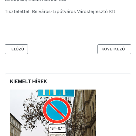
Tisztelettel: Belváros-Lipótváros Városfejlesztő Kft.
ELŐZŐ CIKK: TÁJÉKOZTATÁS AZ ARANY JÁNOS UTCA FELÚJÍTÁSI 
KÖVETKEZŐ CIKK
ELŐZŐ
KÖVETKEZŐ
KIEMELT HÍREK