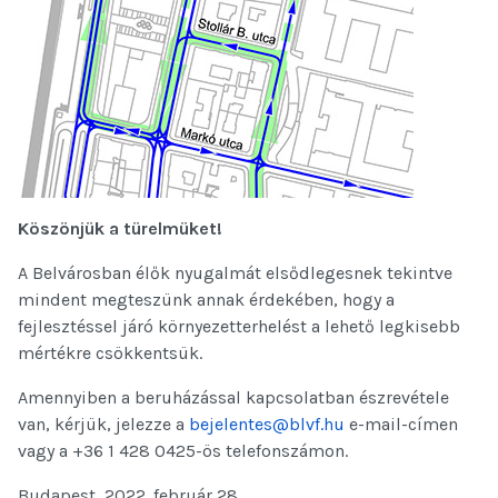
Köszönjük a türelmüket!
A Belvárosban élők nyugalmát elsődlegesnek tekintve
mindent megteszünk annak érdekében, hogy a
fejlesztéssel járó környezetterhelést a lehető legkisebb
mértékre csökkentsük.
Amennyiben a beruházással kapcsolatban észrevétele
van, kérjük, jelezze a
bejelentes@blvf.hu
e-mail-címen
vagy a +36 1 428 0425-ös telefonszámon.
Budapest, 2022. február 28.