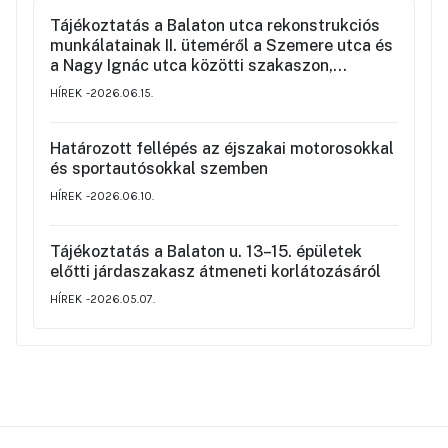
Tájékoztatás a Balaton utca rekonstrukciós
munkálatainak II. üteméről a Szemere utca és
a Nagy Ignác utca közötti szakaszon,
valamint a környék ideiglenes forgalmi
HÍREK
2026.06.15.
rendjéről
Határozott fellépés az éjszakai motorosokkal
és sportautósokkal szemben
HÍREK
2026.06.10.
Tájékoztatás a Balaton u. 13–15. épületek
előtti járdaszakasz átmeneti korlátozásáról
HÍREK
2026.05.07.