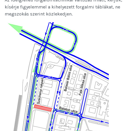
kísérje figyelemmel a kihelyezett forgalmi táblákat, ne
megszokás szerint közlekedjen.