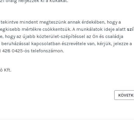
1 óráig helyezzék ki a kukákat.
 tekintve mindent megteszünk annak érdekében, hogy a
ő legkisebb mértékre csökkentsük. A munkálatok ideje alatt
szí
e, hogy az újabb közterület-szépítéssel az Ön és családja
eruházással kapcsolatban észrevétele van, kérjük, jelezze a
1 428 0425-ös telefonszámon.
ő Kft.
ÓTÉR ÉS KÖRNYÉKÉNEK MEGÚJÍTÁSÁRÓL, IDEIGLENES FORGALMI VÁLTO
KÖVETKE
KÖVETK