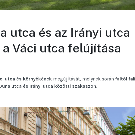
a utca és az Irányi utca
a Váci utca felújítása
áci utca és környékének
megújítását, melynek során
faltól fal
Duna utca és Irányi utca közötti szakaszon.