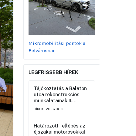
Mikromobilitási pontok a
Belvárosban
LEGFRISSEBB HÍREK
Tájékoztatás a Balaton
utca rekonstrukciós
munkálatainak II.
üteméről a Szemere
HÍREK
2026.06.15.
utca és a Nagy Ignác
utca közötti szakaszon,
valamint a környék
Határozott fellépés az
ideiglenes forgalmi
éjszakai motorosokkal