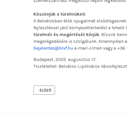
szemétszállítást megelőző napon legkésőbb 2
Köszönjük a türelmüket!
A Belvárosban élők nyugalmát elsődlegesnek
fejlesztéssel járó környezetterhelést a lehet
türelmét és megértését kérjük
. Bízunk benn
megelégedésére is szolgálunk. Amennyiben a b
bejelentes@blvf.hu
e-mail-címen vagy a +36 
Budapest, 2022. augusztus 17.
Tisztelettel: Belváros-Lipótváros Városfejleszt
ELŐZŐ CIKK: TÁJÉKOZTATÁS A HILD TÉRI JÁTSZ
ELŐZŐ