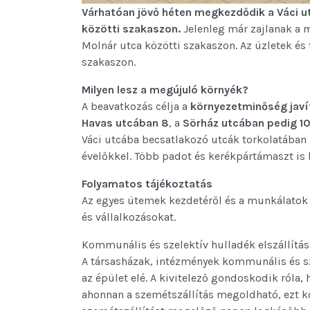
Várhatóan jövő héten megkezdődik a Váci utca
közötti szakaszon.
Jelenleg már zajlanak a m
Molnár utca közötti szakaszon. Az üzletek és
szakaszon.
Milyen lesz a megújuló környék?
A beavatkozás célja a
környezetminőség javí
Havas utcában 8
, a
Sörház utcában pedig 1
Váci utcába becsatlakozó utcák torkolatában k
évelőkkel. Több padot és kerékpártámaszt is 
Folyamatos tájékoztatás
Az egyes ütemek kezdetéről és a munkálatok
és vállalkozásokat.
Kommunális és szelektív hulladék elszállítás
A társasházak, intézmények kommunális és sz
az épület elé. A kivitelező gondoskodik róla,
ahonnan a szemétszállítás megoldható, ezt kö