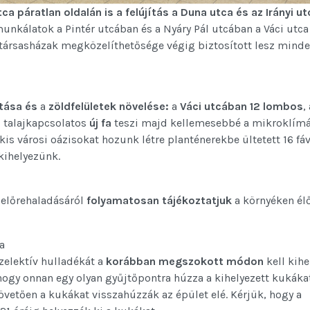
 páratlan oldalán is a felújítás a Duna utca és az Irányi ut
unkálatok a Pintér utcában és a Nyáry Pál utcában a Váci utca
 társasházak megközelíthetősége végig biztosított lesz mind
tása és
a
zöldfelületek növelése:
a
Váci utcában 12 lombos
,
0
talajkapcsolatos
új fa
teszi majd kellemesebbé a mikroklímá
is városi oázisokat hozunk létre planténerekbe ültetett 16 fáv
kihelyezünk.
 előrehaladásáról
folyamatosan tájékoztatjuk
a környéken él
a
elektív hulladékát a
korábban megszokott módon
kell kihe
 hogy onnan egy olyan gyűjtőpontra húzza a kihelyezett kukáka
vetően a kukákat visszahúzzák az épület elé. Kérjük, hogy a