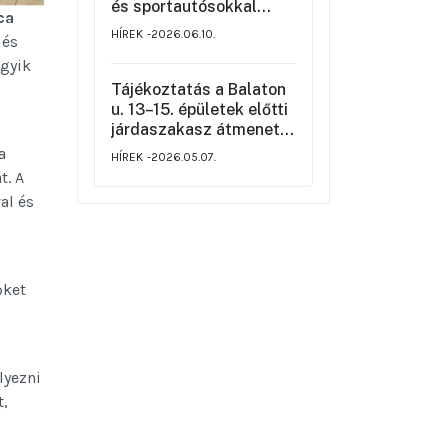
rendjéről
és sportautósokkal
ca
szemben
HÍREK
2026.06.10.
 és
egyik
Tájékoztatás a Balaton
u. 13–15. épületek előtti
járdaszakasz átmeneti
korlátozásáról
 a
HÍREK
2026.05.07.
t. A
al és
őket
lyezni
t,