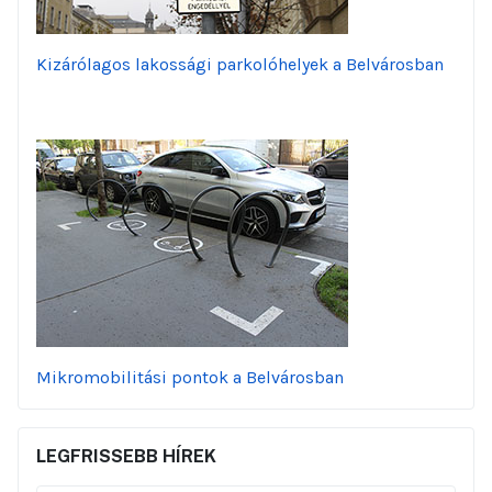
Kizárólagos lakossági parkolóhelyek a Belvárosban
Mikromobilitási pontok a Belvárosban
LEGFRISSEBB HÍREK