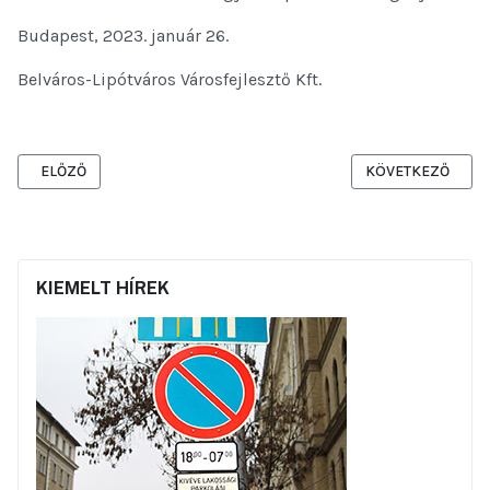
Budapest, 2023. január 26.
Belváros-Lipótváros Városfejlesztő Kft.
ELŐZŐ CIKK: TÁJÉKOZTATÁS A TESZ-VESZ ÓVODA FUNKCIÓBŐVÍTÉ
KÖVETKEZŐ CIKK:
ELŐZŐ
KÖVETKEZŐ
KIEMELT HÍREK