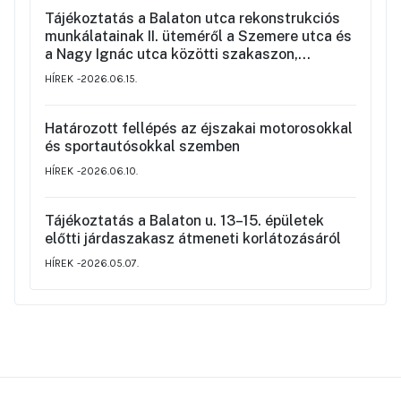
Tájékoztatás a Balaton utca rekonstrukciós
munkálatainak II. üteméről a Szemere utca és
a Nagy Ignác utca közötti szakaszon,
valamint a környék ideiglenes forgalmi
HÍREK
2026.06.15.
rendjéről
Határozott fellépés az éjszakai motorosokkal
és sportautósokkal szemben
HÍREK
2026.06.10.
Tájékoztatás a Balaton u. 13–15. épületek
előtti járdaszakasz átmeneti korlátozásáról
HÍREK
2026.05.07.