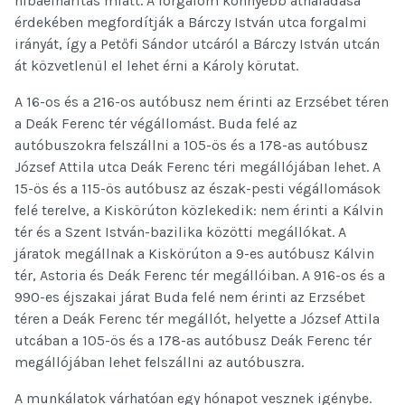
hibaelhárítás miatt. A forgalom könnyebb áthaladása
érdekében megfordítják a Bárczy István utca forgalmi
irányát, így a Petőfi Sándor utcáról a Bárczy István utcán
át közvetlenül el lehet érni a Károly körutat.
A 16-os és a 216-os autóbusz nem érinti az Erzsébet téren
a Deák Ferenc tér végállomást. Buda felé az
autóbuszokra felszállni a 105-ös és a 178-as autóbusz
József Attila utca Deák Ferenc téri megállójában lehet. A
15-ös és a 115-ös autóbusz az észak-pesti végállomások
felé terelve, a Kiskörúton közlekedik: nem érinti a Kálvin
tér és a Szent István-bazilika közötti megállókat. A
járatok megállnak a Kiskörúton a 9-es autóbusz Kálvin
tér, Astoria és Deák Ferenc tér megállóiban. A 916-os és a
990-es éjszakai járat Buda felé nem érinti az Erzsébet
téren a Deák Ferenc tér megállót, helyette a József Attila
utcában a 105-ös és a 178-as autóbusz Deák Ferenc tér
megállójában lehet felszállni az autóbuszra.
A munkálatok várhatóan egy hónapot vesznek igénybe.