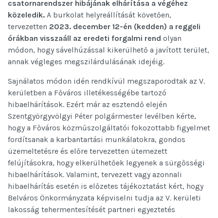
csatornarendszer hibájának elhárítása a végéhez
közeledik.
A burkolat helyreállítását követően,
tervezetten
2023. december 12-én (kedden) a reggeli
órákban visszaáll az eredeti forgalmi rend
olyan
módon, hogy sávelhúzással kikerülhető a javított terület,
annak végleges megszilárdulásának idejéig.
Sajnálatos módon idén rendkívül megszaporodtak az V.
kerületben a Főváros illetékességébe tartozó
hibaelhárítások. Ezért már az esztendő elején
Szentgyörgyvölgyi Péter polgármester levélben kérte,
hogy a Főváros közműszolgáltatói fokozottabb figyelmet
fordítsanak a karbantartási munkálatokra, gondos
üzemeltetésre és előre tervezetten ütemezett
felújításokra, hogy elkerülhetőek legyenek a sürgősségi
hibaelhárítások. Valamint, tervezett vagy azonnali
hibaelhárítás esetén is előzetes tájékoztatást kért, hogy
Belváros Önkormányzata képviselni tudja az V. kerületi
lakosság tehermentesítését partneri egyeztetés