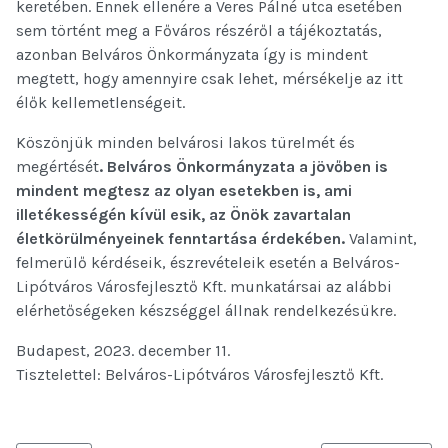
keretében. Ennek ellenére a Veres Pálné utca esetében
sem történt meg a Főváros részéről a tájékoztatás,
azonban Belváros Önkormányzata így is mindent
megtett, hogy amennyire csak lehet, mérsékelje az itt
élők kellemetlenségeit.
Köszönjük minden belvárosi lakos türelmét és
megértését
.
Belváros Önkormányzata a jövőben is
mindent megtesz az olyan esetekben is, ami
illetékességén kívül esik, az Önök zavartalan
életkörülményeinek fenntartása érdekében.
Valamint,
felmerülő kérdéseik, észrevételeik esetén a Belváros-
Lipótváros Városfejlesztő Kft. munkatársai az alábbi
elérhetőségeken készséggel állnak rendelkezésükre.
Budapest, 2023. december 11.
Tisztelettel: Belváros-Lipótváros Városfejlesztő Kft.