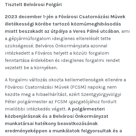
Tisztelt Belvárosi Polgár!
2023 december 1-jén a
Fővárosi Csatornázási Művek
illetékességi körébe tartozó közműmeghibásodás
miatt beszakadt az útpálya
a Veres Pálné utcában
, ami
a gépjárműforgalom ideiglenes elterelését tette
szükségessé. Belváros Önkormányzata azonnal
intézkedett a Főváros helyett a közúti forgalom
fenntartása érdekében és ideiglenes forgalmi rendet
vezetett be a környéken.
A forgalmi változás okozta kellemetlenségek ellenére a
Fővárosi Csatornázási Művek (FCSM) napokig nem
kezdte meg a hibaelhárítást, ezért Szentgyörgyvölgyi
Péter polgármester az FCSM igazgatójához fordult
mielőbbi intézkedés végett.
A polgármesteri
közbenjárásnak és a Belvárosi Önkormányzat
munkatársai hatékony beavatkozásának
eredményeképpen
a munkálatok felgyorsultak és a