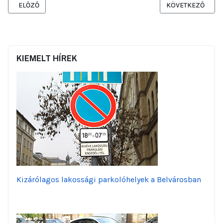
ELŐZŐ CIKK: TÁJÉKOZTATÁS A SZABADSÁG TÉR DÉLNYUGATI OLDA
KÖVETKEZŐ CIKK:
ELŐZŐ
KÖVETKEZŐ
KIEMELT HÍREK
Kizárólagos lakossági parkolóhelyek a Belvárosban