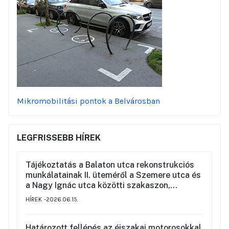
Mikromobilitási pontok a Belvárosban
LEGFRISSEBB HÍREK
Tájékoztatás a Balaton utca rekonstrukciós
munkálatainak II. üteméről a Szemere utca és
a Nagy Ignác utca közötti szakaszon,
valamint a környék ideiglenes forgalmi
HÍREK
2026.06.15.
rendjéről
Határozott fellépés az éjszakai motorosokkal