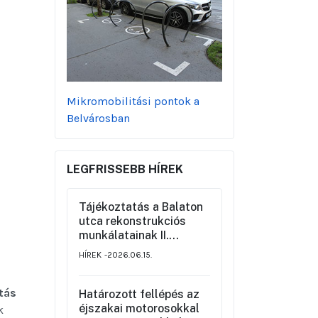
Mikromobilitási pontok a
Belvárosban
LEGFRISSEBB HÍREK
Tájékoztatás a Balaton
utca rekonstrukciós
munkálatainak II.
üteméről a Szemere
HÍREK
2026.06.15.
utca és a Nagy Ignác
utca közötti szakaszon,
valamint a környék
tás
Határozott fellépés az
ideiglenes forgalmi
éjszakai motorosokkal
k