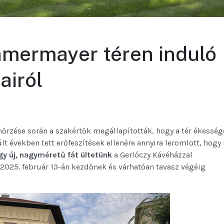
amermayer téren induló
airól
nőrzése során a szakértők megállapították, hogy a tér ékesség
últ években tett erőfeszítések ellenére annyira leromlott, hogy
gy új, nagyméretű fát ültetünk
a Gerlóczy Kávéházzal
2025. február 13-án kezdőnek és várhatóan tavasz végéig