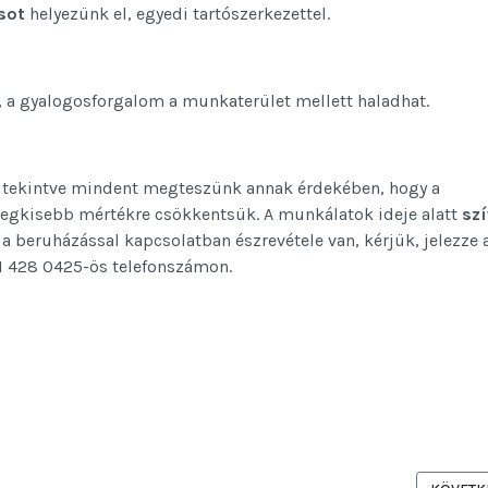
sot
helyezünk el, egyedi tartószerkezettel.
, a gyalogosforgalom a munkaterület mellett haladhat.
 tekintve mindent megteszünk annak érdekében, hogy a
ő legkisebb mértékre csökkentsük. A munkálatok ideje alatt
sz
a beruházással kapcsolatban észrevétele van, kérjük, jelezze 
1 428 0425-ös telefonszámon.