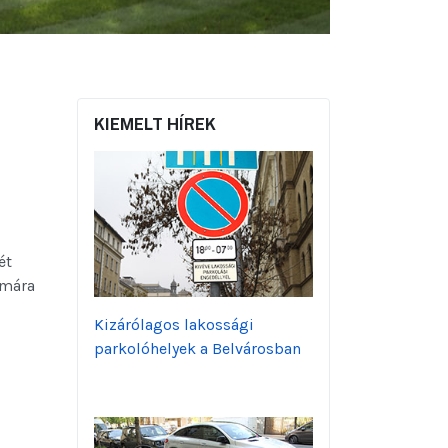
KIEMELT HÍREK
ét
 mára
Kizárólagos lakossági
parkolóhelyek a Belvárosban