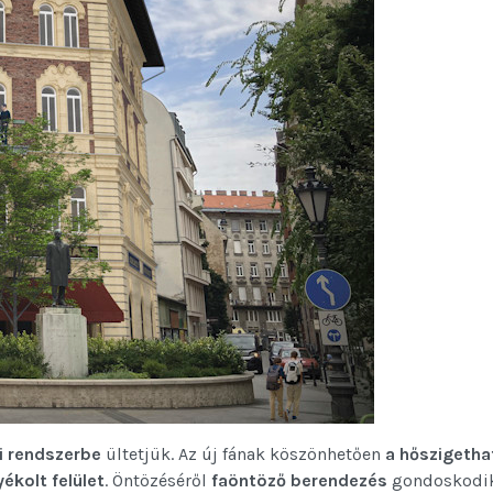
si rendszerbe
ültetjük. Az új fának köszönhetően
a hőszigetha
ékolt felület
. Öntözéséről
faöntöző berendezés
gondoskodi