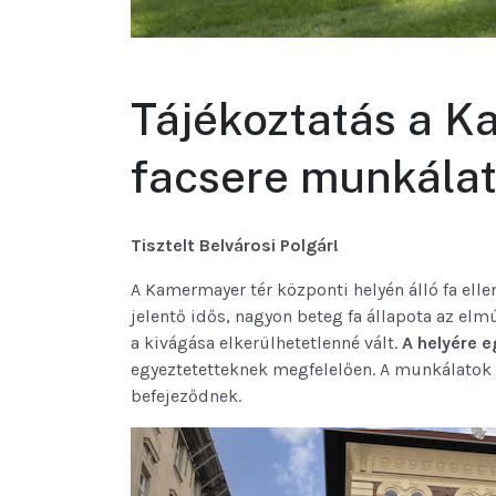
Tájékoztatás a K
facsere munkálat
Tisztelt Belvárosi Polgár!
A Kamermayer tér központi helyén álló fa elle
jelentő idős, nagyon beteg fa állapota az elm
a kivágása elkerülhetetlenné vált.
A helyére
e
egyeztetetteknek megfelelően. A munkálatok 
befejeződnek.