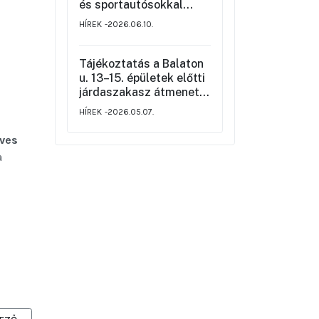
rendjéről
és sportautósokkal
szemben
HÍREK
2026.06.10.
Tájékoztatás a Balaton
u. 13–15. épületek előtti
járdaszakasz átmeneti
korlátozásáról
HÍREK
2026.05.07.
íves
a