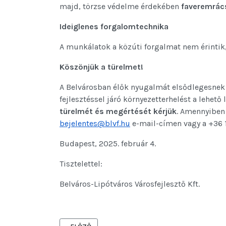
majd, törzse védelme érdekében
faveremrác
Ideiglenes forgalomtechnika
A munkálatok a közúti forgalmat nem érintik
Köszönjük a türelmet!
A Belvárosban élők nyugalmát elsődlegesnek
fejlesztéssel járó környezetterhelést a lehet
türelmét és megértését kérjük
. Amennyiben 
bejelentes@blvf.hu
e-mail-címen vagy a +36 
Budapest, 2025. február 4.
Tisztelettel:
Belváros-Lipótváros Városfejlesztő Kft.