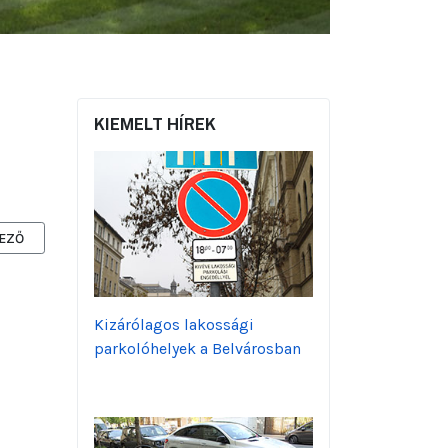
KIEMELT HÍREK
ZŐ CIKK: FOLYTATÓDIK A FERENCIEK TERE FELÚJÍTÁSA, VÁLTOZIK A 
EZŐ
Kizárólagos lakossági
parkolóhelyek a Belvárosban