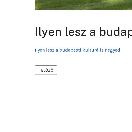
Ilyen lesz a buda
Ilyen lesz a budapesti kulturális negyed
ELŐZŐ CIKK: MEGÚJUL AZ ERZSÉBET HÍD PESTI L
ELŐZŐ