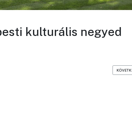
pesti kulturális negyed
EHAJTÓJA
KÖVETKE
KÖVETK