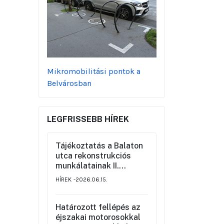
Mikromobilitási pontok a
Belvárosban
LEGFRISSEBB HÍREK
Tájékoztatás a Balaton
utca rekonstrukciós
munkálatainak II.
üteméről a Szemere
HÍREK
2026.06.15.
utca és a Nagy Ignác
utca közötti szakaszon,
valamint a környék
Határozott fellépés az
ideiglenes forgalmi
éjszakai motorosokkal