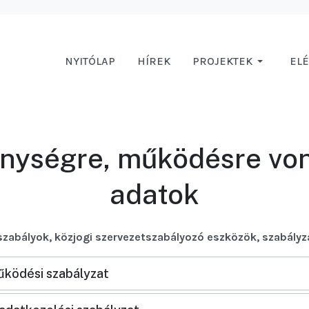
NYITÓLAP
HÍREK
PROJEKTEK
EL
nységre, működésre vo
adatok
zabályok, közjogi szervezetszabályozó eszközök, szabályz
űködési szabályzat