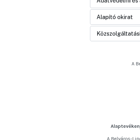
Adatvédelmi és 
Alapító okirat
Közszolgáltatási
A B
Alaptevéken
A Belváros-Lip