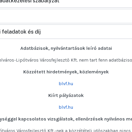
adatkezelési szabályzat
 feladatok és díj
Adatbázisok, nyilvántartások leíró adatai
elváros-Lipótváros Városfejlesztő Kft. nem tart fenn adatbáziso
Közzétett hirdetmények, közlemények
blvf.hu
Kiírt pályázatok
blvf.hu
ységgel kapcsolatos vizsgálatok, ellenőrzések nyilvános me
ótváros Városfejlesztő Kft.-nek a közzétételi időszakban nincs 