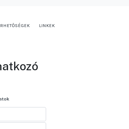
ÉRHETŐSÉGEK
LINKEK
natkozó
atok