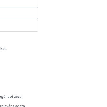
kat.
gállapításai
releváns adata.