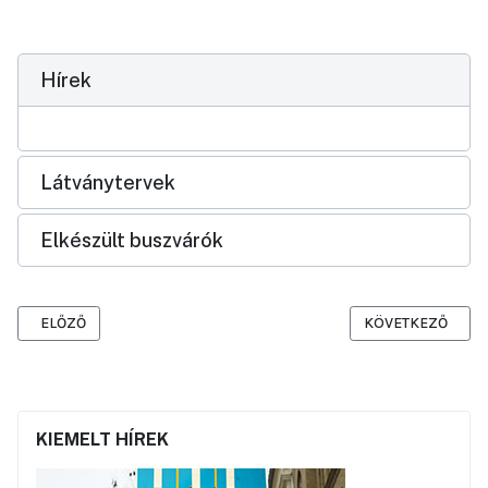
Hírek
Látványtervek
Elkészült buszvárók
ELŐZŐ CIKK: ARANY JÁNOS UTCA MEGÚJÍTÁSA – I. ÜTEM
KÖVETKEZŐ CIKK:
ELŐZŐ
KÖVETKEZŐ
KIEMELT HÍREK