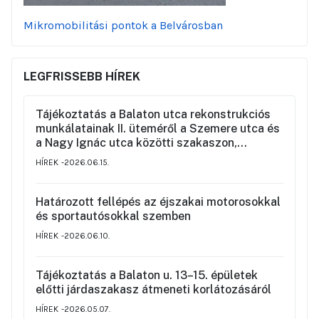
Mikromobilitási pontok a Belvárosban
LEGFRISSEBB HÍREK
Tájékoztatás a Balaton utca rekonstrukciós
munkálatainak II. üteméről a Szemere utca és
a Nagy Ignác utca közötti szakaszon,
valamint a környék ideiglenes forgalmi
HÍREK
2026.06.15.
rendjéről
Határozott fellépés az éjszakai motorosokkal
és sportautósokkal szemben
HÍREK
2026.06.10.
Tájékoztatás a Balaton u. 13–15. épületek
előtti járdaszakasz átmeneti korlátozásáról
HÍREK
2026.05.07.