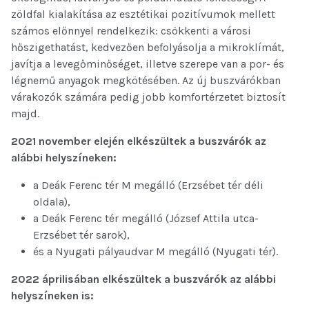
zöldfal kialakítása az esztétikai pozitívumok mellett
számos előnnyel rendelkezik: csökkenti a városi
hőszigethatást, kedvezően befolyásolja a mikroklímát,
javítja a levegőminőséget, illetve szerepe van a por- és
légnemű anyagok megkötésében. Az új buszvárókban
várakozók számára pedig jobb komfortérzetet biztosít
majd.
2021 november elején elkészültek a buszvárók az
alábbi helyszíneken:
a Deák Ferenc tér M megálló (Erzsébet tér déli
oldala),
a Deák Ferenc tér megálló (József Attila utca-
Erzsébet tér sarok),
és a Nyugati pályaudvar M megálló (Nyugati tér).
2022 áprilisában elkészültek a buszvárók az alábbi
helyszíneken is: