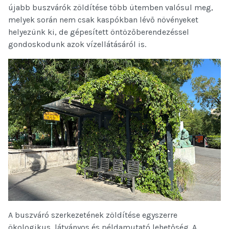
újabb buszvárók zöldítése több ütemben valósul meg,
melyek során nem csak kaspókban lévő növényeket
helyezünk ki, de gépesített öntözőberendezéssel
gondoskodunk azok vízellátásáról is.
A buszváró szerkezetének zöldítése egyszerre
ökologikus, látványos és példamutató lehetőség. A