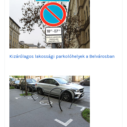
Kizárólagos lakossági parkolóhelyek a Belvárosban