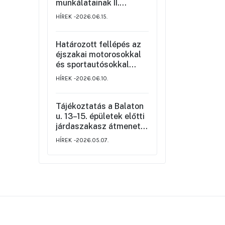
munkálatainak II.
üteméről a Szemere
HÍREK
2026.06.15.
utca és a Nagy Ignác
utca közötti szakaszon,
valamint a környék
Határozott fellépés az
ideiglenes forgalmi
éjszakai motorosokkal
rendjéről
és sportautósokkal
szemben
HÍREK
2026.06.10.
Tájékoztatás a Balaton
u. 13–15. épületek előtti
járdaszakasz átmeneti
korlátozásáról
HÍREK
2026.05.07.