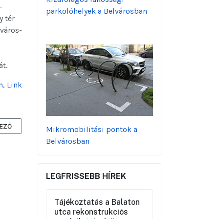
–
parkolóhelyek a Belvárosban
y tér
lváros-
át.
, Link
-
ZŐ CIKK: PARKOSÍTÁS ÉS FEJLESZTÉS BELVÁROSBAN - MAI BELVÁROS 
EZŐ
Mikromobilitási pontok a
Belvárosban
LEGFRISSEBB HÍREK
Tájékoztatás a Balaton
utca rekonstrukciós