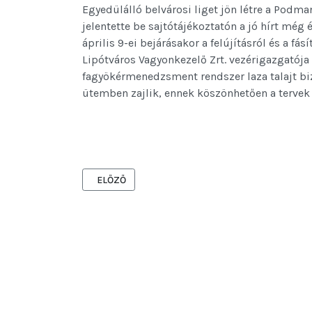
Egyedülálló belvárosi liget jön létre a Podman
jelentette be sajtótájékoztatón a jó hírt még
április 9-ei bejárásakor a felújításról és a fás
Lipótváros Vagyonkezelő Zrt. vezérigazgatója 
fagyökérmenedzsment rendszer laza talajt bizto
ütemben zajlik, ennek köszönhetően a tervek 
ELŐZŐ CIKK: MEGÚJUL A BELVÁROS HÁROM KÖZP
ELŐZŐ