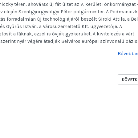
iczky téren, ahová 82 új fát ültet az V. kerületi önkormányzat 
 év elején Szentgyörgyvölgyi Péter polgármester. A Podmaniczk
ítás forradalmian új technológiájáról beszélt Siroki Attila, a Be
és Gyűrűs István, a Városüzemeltető Kft. ügyvezetője. A
sít a fáknak, ezzel is óvják gyökerüket. A kivitelezés a várt
szerint nyár végére átadják Belváros európai színvonalú oázis
Bővebben
ONTI TERE A PENTA KÖZREMŰKÖDŐ MUNKÁJÁVAL - MAGYAREPITOK.HU 
KÖVETKE
KÖVETK