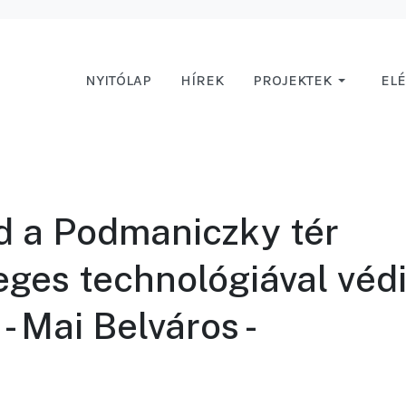
NYITÓLAP
HÍREK
PROJEKTEK
EL
d a Podmaniczky tér
eges technológiával véd
- Mai Belváros -