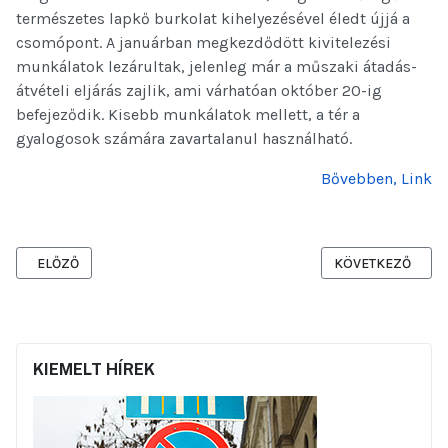
természetes lapkő burkolat kihelyezésével éledt újjá a
csomópont. A januárban megkezdődött kivitelezési
munkálatok lezárultak, jelenleg már a műszaki átadás-
átvételi eljárás zajlik, ami várhatóan október 20-ig
befejeződik. Kisebb munkálatok mellett, a tér a
gyalogosok számára zavartalanul használható.
Bővebben, Link
ELŐZŐ CIKK: ÁTADTÁK A FELÚJÍTOTT PODMANICZKY FRIGYES TERET
KÖVETKEZŐ CIKK:
ELŐZŐ
KÖVETKEZŐ
KIEMELT HÍREK