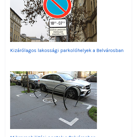
Kizárólagos lakossági parkolóhelyek a Belvárosban