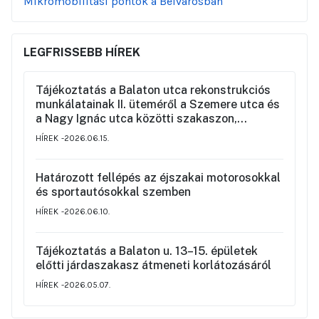
Mikromobilitási pontok a Belvárosban
LEGFRISSEBB HÍREK
Tájékoztatás a Balaton utca rekonstrukciós
munkálatainak II. üteméről a Szemere utca és
a Nagy Ignác utca közötti szakaszon,
valamint a környék ideiglenes forgalmi
HÍREK
2026.06.15.
rendjéről
Határozott fellépés az éjszakai motorosokkal
és sportautósokkal szemben
HÍREK
2026.06.10.
Tájékoztatás a Balaton u. 13–15. épületek
előtti járdaszakasz átmeneti korlátozásáról
HÍREK
2026.05.07.