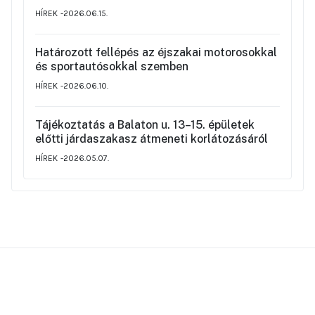
valamint a környék ideiglenes forgalmi
HÍREK
2026.06.15.
rendjéről
Határozott fellépés az éjszakai motorosokkal
és sportautósokkal szemben
HÍREK
2026.06.10.
Tájékoztatás a Balaton u. 13–15. épületek
előtti járdaszakasz átmeneti korlátozásáról
HÍREK
2026.05.07.