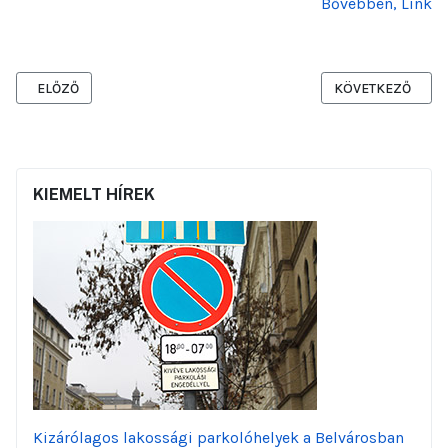
Bővebben, Link
ELŐZŐ CIKK: ÁTADTÁK A MEGÚJULT FŐVÁROSI PODMANICZKY TERE
KÖVETKEZŐ CIKK:
ELŐZŐ
KÖVETKEZŐ
KIEMELT HÍREK
Kizárólagos lakossági parkolóhelyek a Belvárosban