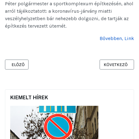
Péter polgármester a sportkomplexum építkezésén, ahol
arról tájékoztatott: a koronavírus-járvány miatti
veszélyhelyzetben bár nehezebb dolgozni, de tartják az
építkezés tervezett ütemét.
Bővebben, Link
ELŐZŐ CIKK: FASORRAL ÚJUL MEG A VADÁSZ UTCA ÉS KÖRNYÉKE -
KÖVETKEZŐ CIKK:
ELŐZŐ
KÖVETKEZŐ
KIEMELT HÍREK