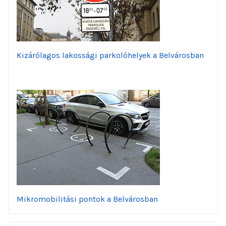
Kizárólagos lakossági parkolóhelyek a Belvárosban
Mikromobilitási pontok a Belvárosban