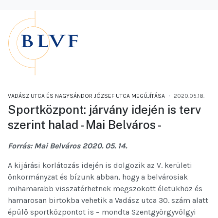
VADÁSZ UTCA ÉS NAGYSÁNDOR JÓZSEF UTCA MEGÚJÍTÁSA
2020.05.18.
Sportközpont: járvány idején is terv
szerint halad - Mai Belváros -
Forrás: Mai Belváros 2020. 05. 14.
A kijárási korlátozás idején is dolgozik az V. kerületi
önkormányzat és bízunk abban, hogy a belvárosiak
mihamarabb visszatérhetnek megszokott életükhöz és
hamarosan birtokba vehetik a Vadász utca 30. szám alatt
épülő sportközpontot is – mondta Szentgyörgyvölgyi