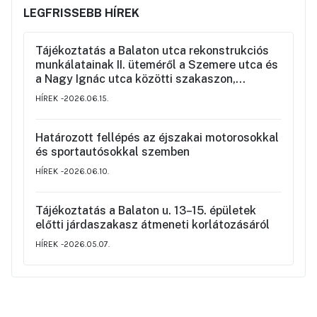
LEGFRISSEBB HÍREK
Tájékoztatás a Balaton utca rekonstrukciós
munkálatainak II. üteméről a Szemere utca és
a Nagy Ignác utca közötti szakaszon,
valamint a környék ideiglenes forgalmi
HÍREK
2026.06.15.
rendjéről
Határozott fellépés az éjszakai motorosokkal
és sportautósokkal szemben
HÍREK
2026.06.10.
Tájékoztatás a Balaton u. 13–15. épületek
előtti járdaszakasz átmeneti korlátozásáról
HÍREK
2026.05.07.