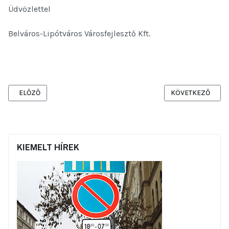
Üdvözlettel
Belváros-Lipótváros Városfejlesztő Kft.
ELŐZŐ CIKK: TECHNIKAI OKOK MIATT (EGÉSZ NAPOS ÁRAMSZÜNET)
KÖVETKEZŐ CIKK:
ELŐZŐ
KÖVETKEZŐ
KIEMELT HÍREK