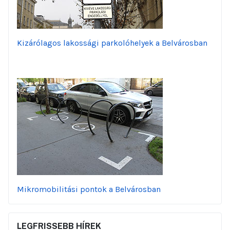
Kizárólagos lakossági parkolóhelyek a Belvárosban
Mikromobilitási pontok a Belvárosban
LEGFRISSEBB HÍREK