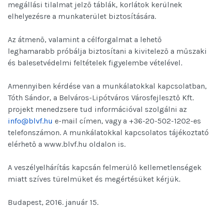
megállási tilalmat jelző táblák, korlátok kerülnek
elhelyezésre a munkaterület biztosítására.
Az átmenő, valamint a célforgalmat a lehető
leghamarabb próbálja biztosítani a kivitelező a műszaki
és balesetvédelmi feltételek figyelembe vételével.
Amennyiben kérdése van a munkálatokkal kapcsolatban,
Tóth Sándor, a Belváros-Lipótváros Városfejlesztő Kft.
projekt menedzsere tud információval szolgálni az
info@blvf.hu
e-mail címen, vagy a +36-20-502-1202-es
telefonszámon. A munkálatokkal kapcsolatos tájékoztató
elérhető a www.blvf.hu oldalon is.
A veszélyelhárítás kapcsán felmerülő kellemetlenségek
miatt szíves türelmüket és megértésüket kérjük.
Budapest, 2016. január 15.