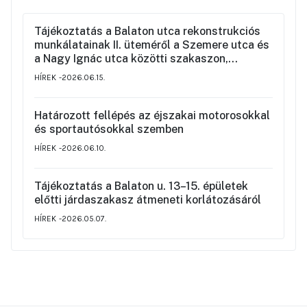
Tájékoztatás a Balaton utca rekonstrukciós
munkálatainak II. üteméről a Szemere utca és
a Nagy Ignác utca közötti szakaszon,
valamint a környék ideiglenes forgalmi
HÍREK
2026.06.15.
rendjéről
Határozott fellépés az éjszakai motorosokkal
és sportautósokkal szemben
HÍREK
2026.06.10.
Tájékoztatás a Balaton u. 13–15. épületek
előtti járdaszakasz átmeneti korlátozásáról
HÍREK
2026.05.07.