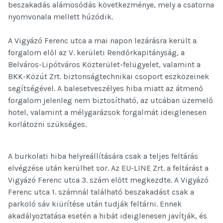
beszakadás alámosódás következménye, mely a csatorna
nyomvonala mellett húzódik.
A Vigyázó Ferenc utca a mai napon lezárásra került a
forgalom elől az V. kerületi Rendőrkapitányság, a
Belváros-Lipótváros Közterület-felügyelet, valamint a
BKK-Közút Zrt. biztonságtechnikai csoport eszközeinek
segítségével. A balesetveszélyes hiba miatt az átmenő
forgalom jelenleg nem biztosítható, az utcában üzemelő
hotel, valamint a mélygarázsok forgalmát ideiglenesen
korlátozni szükséges.
A burkolati hiba helyreállítására csak a teljes feltárás
elvégzése után kerülhet sor. Az EU-LINE Zrt. a feltárást a
Vigyázó Ferenc utca 3. szám előtt megkezdte. A Vigyázó
Ferenc utca 1. számnál található beszakadást csak a
parkoló sáv kiürítése után tudják feltárni. Ennek
akadályoztatása esetén a hibát ideiglenesen javítják, és