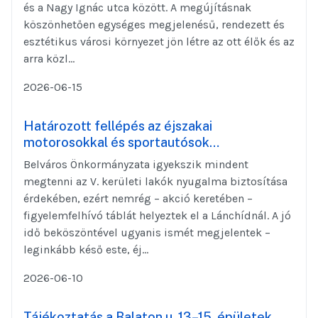
és a Nagy Ignác utca között. A megújításnak
köszönhetően egységes megjelenésű, rendezett és
esztétikus városi környezet jön létre az ott élők és az
arra közl...
2026-06-15
Határozott fellépés az éjszakai
motorosokkal és sportautósok…
Belváros Önkormányzata igyekszik mindent
megtenni az V. kerületi lakók nyugalma biztosítása
érdekében, ezért nemrég – akció keretében –
figyelemfelhívó táblát helyeztek el a Lánchídnál. A jó
idő beköszöntével ugyanis ismét megjelentek –
leginkább késő este, éj...
2026-06-10
Tájékoztatás a Balaton u. 13–15. épületek