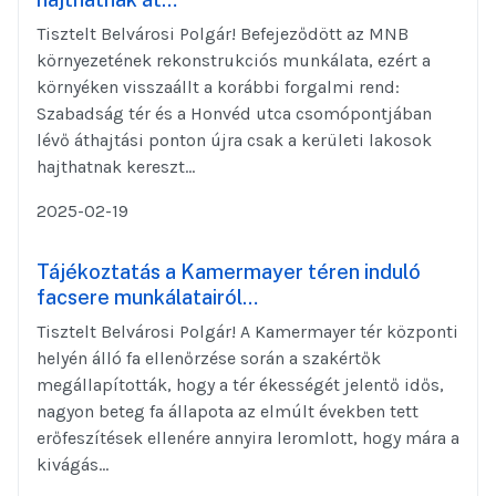
Tisztelt Belvárosi Polgár! Befejeződött az MNB
környezetének rekonstrukciós munkálata, ezért a
környéken visszaállt a korábbi forgalmi rend:
Szabadság tér és a Honvéd utca csomópontjában
lévő áthajtási ponton újra csak a kerületi lakosok
hajthatnak kereszt...
2025-02-19
Tájékoztatás a Kamermayer téren induló
facsere munkálatairól…
Tisztelt Belvárosi Polgár! A Kamermayer tér központi
helyén álló fa ellenőrzése során a szakértők
megállapították, hogy a tér ékességét jelentő idős,
nagyon beteg fa állapota az elmúlt években tett
erőfeszítések ellenére annyira leromlott, hogy mára a
kivágás...