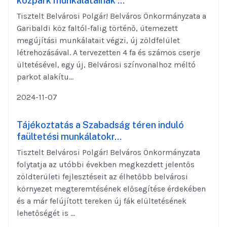
közpark munkálatainak …
Tisztelt Belvárosi Polgár! Belváros Önkormányzata a
Garibaldi köz faltól-falig történő, ütemezett
megújítási munkálatait végzi, új zöldfelület
létrehozásával. A tervezetten 4 fa és számos cserje
ültetésével, egy új, Belvárosi színvonalhoz méltó
parkot alakítu...
2024-11-07
Tájékoztatás a Szabadság téren induló
faültetési munkálatokr…
Tisztelt Belvárosi Polgár! Belváros Önkormányzata
folytatja az utóbbi években megkezdett jelentős
zöldterületi fejlesztéseit az élhetőbb belvárosi
környezet megteremtésének elősegítése érdekében
és a már felújított tereken új fák elültetésének
lehetőségét is ...