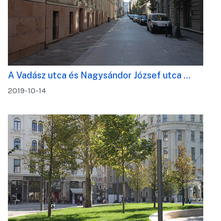
A Vadász utca és Nagysándor József utca …
2019-10-14