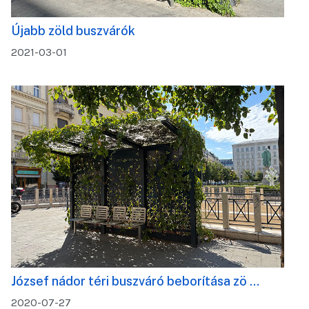
Újabb zöld buszvárók
2021-03-01
József nádor téri buszváró beborítása zö …
2020-07-27