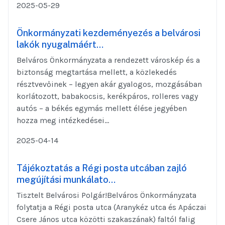
2025-05-29
Önkormányzati kezdeményezés a belvárosi
lakók nyugalmáért…
Belváros Önkormányzata a rendezett városkép és a
biztonság megtartása mellett, a közlekedés
résztvevőinek – legyen akár gyalogos, mozgásában
korlátozott, babakocsis, kerékpáros, rolleres vagy
autós – a békés egymás mellett élése jegyében
hozza meg intézkedései...
2025-04-14
Tájékoztatás a Régi posta utcában zajló
megújítási munkálato…
Tisztelt Belvárosi Polgár!Belváros Önkormányzata
folytatja a Régi posta utca (Aranykéz utca és Apáczai
Csere János utca közötti szakaszának) faltól falig