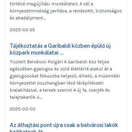
történő megújítási munkálatait. A cél a
környezetminőség javítása, a rendezett, biztonságos
és akadályment...
2025-03-25
Tájékoztatás a Garibaldi közben épülő új
közpark munkálatai …
Tisztelt Belvárosi Polgár! A Garibaldi köz teljes
egészében gyalogos és zöld élettérré alakul át a
gyalogosokat fókuszba helyező, élhető, a műemléki
környezettel összhangban lévő térépítészeti
kialakítással, a tervek szerint 4 új fa, cserjék és
talajtakarók ü...
2025-03-03
Az áthajtási pont újra csak a belvárosi lakók
hajthatnak át…