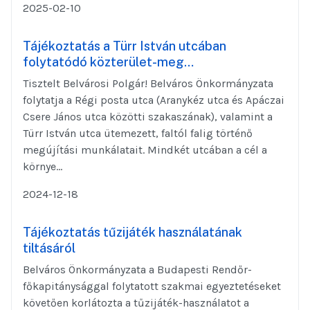
2025-02-10
Tájékoztatás a Türr István utcában
folytatódó közterület-meg…
Tisztelt Belvárosi Polgár! Belváros Önkormányzata
folytatja a Régi posta utca (Aranykéz utca és Apáczai
Csere János utca közötti szakaszának), valamint a
Türr István utca ütemezett, faltól falig történő
megújítási munkálatait. Mindkét utcában a cél a
környe...
2024-12-18
Tájékoztatás tűzijáték használatának
tiltásáról
Belváros Önkormányzata a Budapesti Rendőr-
főkapitánysággal folytatott szakmai egyeztetéseket
követően korlátozta a tűzijáték-használatot a