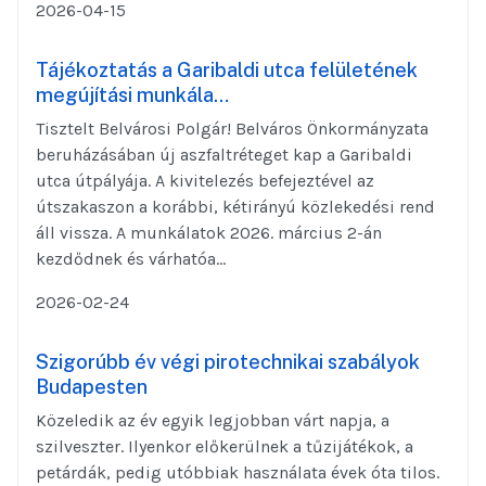
2026-04-15
Tájékoztatás a Garibaldi utca felületének
megújítási munkála…
Tisztelt Belvárosi Polgár! Belváros Önkormányzata
beruházásában új aszfaltréteget kap a Garibaldi
utca útpályája. A kivitelezés befejeztével az
útszakaszon a korábbi, kétirányú közlekedési rend
áll vissza. A munkálatok 2026. március 2-án
kezdődnek és várhatóa...
2026-02-24
Szigorúbb év végi pirotechnikai szabályok
Budapesten
Közeledik az év egyik legjobban várt napja, a
szilveszter. Ilyenkor előkerülnek a tűzijátékok, a
petárdák, pedig utóbbiak használata évek óta tilos.