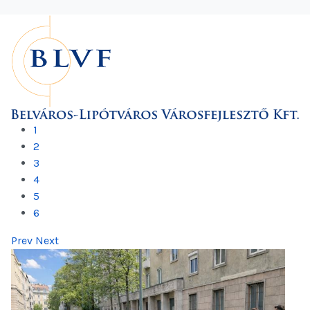
1
2
3
4
5
6
Prev
Next