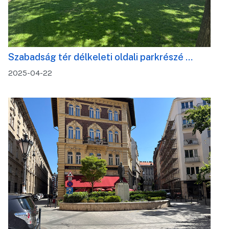
Szabadság tér délkeleti oldali parkrészé …
2025-04-22