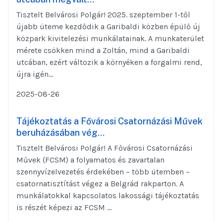
Tisztelt Belvárosi Polgár! 2025. szeptember 1-től
újabb üteme kezdődik a Garibaldi közben épülő új
közpark kivitelezési munkálatainak. A munkaterület
mérete csökken mind a Zoltán, mind a Garibaldi
utcában, ezért változik a környéken a forgalmi rend,
újra igén...
2025-08-26
Tájékoztatás a Fővárosi Csatornázási Művek
beruházásában vég…
Tisztelt Belvárosi Polgár! A Fővárosi Csatornázási
Művek (FCSM) a folyamatos és zavartalan
szennyvízelvezetés érdekében – több ütemben –
csatornatisztítást végez a Belgrád rakparton. A
munkálatokkal kapcsolatos lakossági tájékoztatás
is részét képezi az FCSM ...