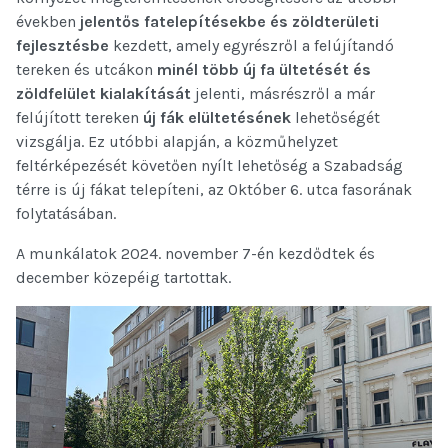
években
jelentős fatelepítésekbe és zöldterületi
fejlesztésbe
kezdett, amely egyrészről a felújítandó
tereken és utcákon
minél több új fa ültetését és
zöldfelület kialakítását
jelenti, másrészről a már
felújított tereken
új fák elültetésének
lehetőségét
vizsgálja. Ez utóbbi alapján, a közműhelyzet
feltérképezését követően nyílt lehetőség a Szabadság
térre is új fákat telepíteni, az Október 6. utca fasorának
folytatásában.
A munkálatok 2024. november 7-én kezdődtek és
december közepéig tartottak.