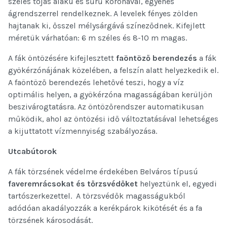
széles tojás alakú és sűrű koronával, egyenes
ágrendszerrel rendelkeznek. A levelek fényes zölden
hajtanak ki, ősszel mélysárgává színeződnek. Kifejlett
méretük várhatóan: 6 m széles és 8-10 m magas.
A fák öntözésére kifejlesztett
faöntöző berendezés
a fák
gyökérzónájának közelében, a felszín alatt helyezkedik el.
A faöntöző berendezés lehetővé teszi, hogy a víz
optimális helyen, a gyökérzóna magasságában kerüljön
beszivárogtatásra. Az öntözőrendszer automatikusan
működik, ahol az öntözési idő változtatásával lehetséges
a kijuttatott vízmennyiség szabályozása.
Utcabútorok
A fák törzsének védelme érdekében Belváros típusú
faveremrácsokat és tőrzsvédőket
helyeztünk el, egyedi
tartószerkezettel. A törzsvédők magasságukból
adódóan akadályozzák a kerékpárok kikötését és a fa
törzsének károsodását.