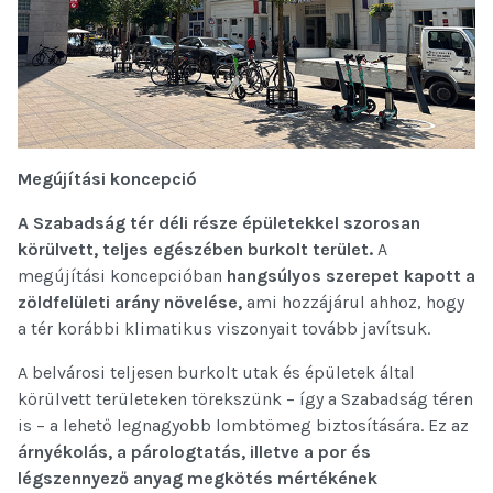
Megújítási koncepció
A Szabadság tér déli része épületekkel szorosan
körülvett, teljes egészében burkolt terület.
A
megújítási koncepcióban
hangsúlyos szerepet kapott a
zöldfelületi arány növelése,
ami hozzájárul ahhoz, hogy
a tér korábbi klimatikus viszonyait tovább javítsuk.
A belvárosi teljesen burkolt utak és épületek által
körülvett területeken törekszünk – így a Szabadság téren
is – a lehető legnagyobb lombtömeg biztosítására. Ez az
árnyékolás, a párologtatás, illetve a por és
légszennyező anyag megkötés mértékének