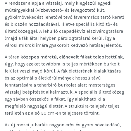
A rendszer alapja a váztalaj, mely kiegészül egyedi
műtárgyakkal (vízbevezető- és levegőztető kút,
gyökérnövekedést lehetővé tevő faveremrács tartó keret)
és bioszén hozzáadásával, illetve speciális kitöltő- és
ültetőközeggel. A lehulló csapadékvíz elszivárogtatásra
(majd a fák által helyben párologtatásra) kerül, így a
városi mikroklímára gyakorolt kedvező hatása jelentős.
A téren
közepes méretű, előnevelt fákat telepítettünk
,
úgy, hogy ezeket továbbra is teljes mértékben burkolt
felület veszi majd körül. A fák életterének kialakítására
és az optimális életkörülmények hosszú távú
fenntartására a teherbíró burkolat alatt mesterséges
váztalaj beépítését alkalmaztuk. A speciális ültetőközeg
egy sávban összeköti a fákat, így alakítható ki a
megfelelő nagyságú élettér. A struktúra-talajsáv teljes
területén az alsó 30 cm-en talajcsere történt.
Az új mezei juharfák nagyon erős és gyors növekedésű,