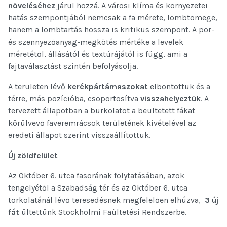
növeléséhez
járul hozzá. A városi klíma és környezetei
hatás szempontjából nemcsak a fa mérete, lombtömege,
hanem a lombtartás hossza is kritikus szempont. A por-
és szennyezőanyag-megkötés mértéke a levelek
méretétől, állásától és textúrájától is függ, ami a
fajtaválasztást szintén befolyásolja.
A területen lévő
kerékpártámaszokat
elbontottuk és a
térre, más pozícióba, csoportosítva
visszahelyeztük
. A
tervezett állapotban a burkolatot a beültetett fákat
körülvevő faveremrácsok területének kivételével az
eredeti állapot szerint visszaállítottuk.
Új zöldfelület
Az Október 6. utca fasorának folytatásában, azok
tengelyétől a Szabadság tér és az Október 6. utca
torkolatánál lévő teresedésnek megfelelően elhúzva,
3 új
fát
ültettünk Stockholmi Faültetési Rendszerbe.