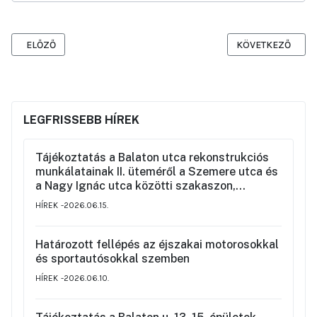
ELŐZŐ CIKK: FACSERE A KAMERMAYER TÉREN
KÖVETKEZŐ CIKK:
ELŐZŐ
KÖVETKEZŐ
LEGFRISSEBB HÍREK
Tájékoztatás a Balaton utca rekonstrukciós
munkálatainak II. üteméről a Szemere utca és
a Nagy Ignác utca közötti szakaszon,
valamint a környék ideiglenes forgalmi
HÍREK
2026.06.15.
rendjéről
Határozott fellépés az éjszakai motorosokkal
és sportautósokkal szemben
HÍREK
2026.06.10.