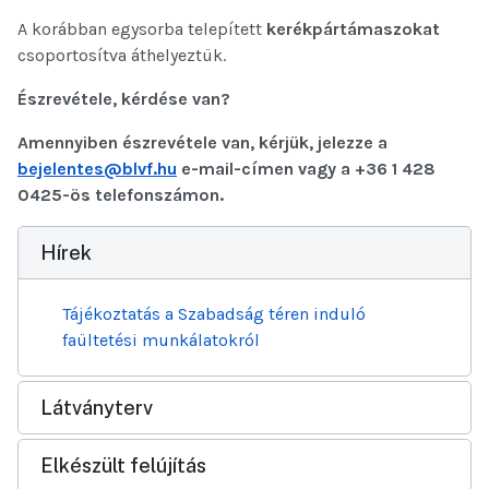
A korábban egysorba telepített
kerékpártámaszokat
csoportosítva áthelyeztük.
Észrevétele, kérdése van?
Amennyiben észrevétele van, kérjük, jelezze a
bejelentes@blvf.hu
e-mail-címen vagy a +36 1 428
0425-ös telefonszámon.
Hírek
Tájékoztatás a Szabadság téren induló
faültetési munkálatokról
Látványterv
Elkészült felújítás