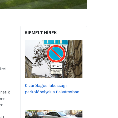
KIEMELT HÍREK
almi
Kizárólagos lakossági
parkolóhelyek a Belvárosban
rhetik
ére
om
tt.