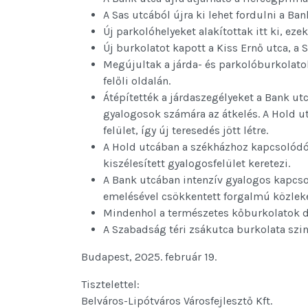
A Sas utcából újra ki lehet fordulni a Ban
Új parkolóhelyeket alakítottak itt ki, eze
Új burkolatot kapott a Kiss Ernő utca, a 
Megújultak a járda- és parkolóburkolatok
felőli oldalán.
Átépítették a járdaszegélyeket a Bank ut
gyalogosok számára az átkelés. A Hold u
felület, így új teresedés jött létre.
A Hold utcában a székházhoz kapcsolódó 
kiszélesített gyalogosfelület keretezi.
A Bank utcában intenzív gyalogos kapcsola
emelésével csökkentett forgalmú közleke
Mindenhol a természetes kőburkolatok 
A Szabadság téri zsákutca burkolata szin
Budapest, 2025. február 19.
Tisztelettel:
Belváros-Lipótváros Városfejlesztő Kft.