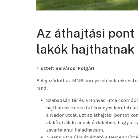
Az áthajtási pont 
lakók hajthatnak 
Tisztelt Belvárosi Polgár!
Befejeződött az MNB környezetének rekonstru
rend:
Szabadság tér és a Honvéd utca csomópon
hajthatnak keresztül érvényes kerületi la
a Nádor utcát. Ezt az áthajtási pontot 
alakították ki annak érdekében, hogy a tr
zavartalanul haladhasson.
A Bank utca újra átjárható a Hercegprímá