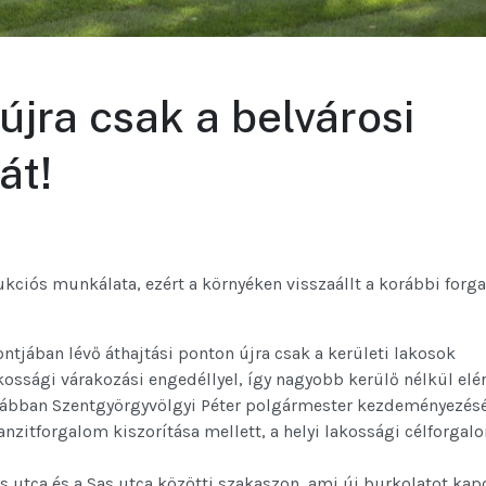
újra csak a belvárosi
át!
kciós munkálata, ezért a környéken visszaállt a korábbi forg
tjában lévő áthajtási ponton újra csak a kerületi lakosok
kossági várakozási engedéllyel, így nagyobb kerülő nélkül elé
korábban Szentgyörgyvölgyi Péter polgármester kezdeményezés
anzitforgalom kiszorítása mellett, a helyi lakossági célforgal
s utca és a Sas utca közötti szakaszon, ami új burkolatot kapo