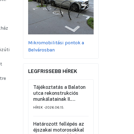
kház
Mikromobilitási pontok a
özúti
Belvárosban
t
LEGFRISSEBB HÍREK
tre
Tájékoztatás a Balaton
utca rekonstrukciós
munkálatainak II.
üteméről a Szemere
HÍREK
2026.06.15.
utca és a Nagy Ignác
utca közötti szakaszon,
valamint a környék
Határozott fellépés az
ideiglenes forgalmi
éjszakai motorosokkal