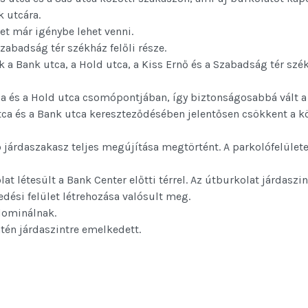
k utcára.
ket már igénybe lehet venni.
Szabadság tér székház felőli része.
 a Bank utca, a Hold utca, a Kiss Ernő és a Szabadság tér szé
ca és a Hold utca csomópontjában, így biztonságosabbá vált a
tca és a Bank utca kereszteződésében jelentősen csökkent a k
járdaszakasz teljes megújítása megtörtént. A parkolófelülete
t létesült a Bank Center előtti térrel. Az útburkolat járdaszin
dési felület létrehozása valósult meg.
dominálnak.
tén járdaszintre emelkedett.