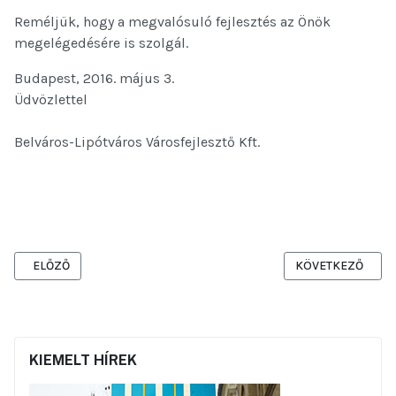
Reméljük, hogy a megvalósuló fejlesztés az Önök
megelégedésére is szolgál.
Budapest, 2016. május 3.
Üdvözlettel
Belváros-Lipótváros Városfejlesztő Kft.
ELŐZŐ CIKK: BELVÁROS ÖNKORMÁNYZATA MEGÚJÍTJA A FERENCZY
KÖVETKEZŐ CIKK:
ELŐZŐ
KÖVETKEZŐ
KIEMELT HÍREK