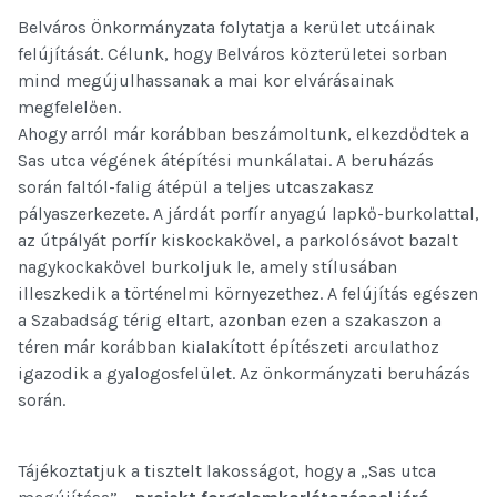
Belváros Önkormányzata folytatja a kerület utcáinak
felújítását. Célunk, hogy Belváros közterületei sorban
mind megújulhassanak a mai kor elvárásainak
megfelelően.
Ahogy arról már korábban beszámoltunk, elkezdődtek a
Sas utca végének átépítési munkálatai. A beruházás
során faltól-falig átépül a teljes utcaszakasz
pályaszerkezete. A járdát porfír anyagú lapkő-burkolattal,
az útpályát porfír kiskockakővel, a parkolósávot bazalt
nagykockakővel burkoljuk le, amely stílusában
illeszkedik a történelmi környezethez. A felújítás egészen
a Szabadság térig eltart, azonban ezen a szakaszon a
téren már korábban kialakított építészeti arculathoz
igazodik a gyalogosfelület. Az önkormányzati beruházás
során.
Tájékoztatjuk a tisztelt lakosságot, hogy a „Sas utca