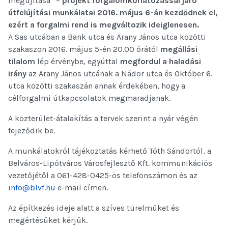
megújítása” –
projekt forgalomkorlátozással járó
útfelújítási munkálatai 2016. május 6-án kezdődnek el,
ezért a forgalmi rend is megváltozik ideiglenesen.
A Sas utcában a Bank utca és Arany János utca közötti
szakaszon 2016. május 5-én 20.00 órától
megállási
tilalom
lép érvénybe, egyúttal
megfordul a haladási
irány
az Arany János utcának a Nádor utca és Október 6.
utca közötti szakaszán annak érdekében, hogy a
célforgalmi útkapcsolatok megmaradjanak.
A közterület-átalakítás a tervek szerint a nyár végén
fejeződik be.
A munkálatokról tájékoztatás kérhető Tóth Sándortól, a
Belváros-Lipótváros Városfejlesztő Kft. kommunikációs
vezetőjétől a 061-428-0425-ös telefonszámon és az
info@blvf.hu
e-mail címen.
Az építkezés ideje alatt a szíves türelmüket és
megértésüket kérjük.