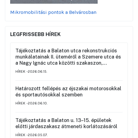
Mikromobilitási pontok a Belvárosban
LEGFRISSEBB HÍREK
Tájékoztatás a Balaton utca rekonstrukciós
munkálatainak II. üteméről a Szemere utca és
a Nagy Ignác utca közötti szakaszon,
valamint a környék ideiglenes forgalmi
HÍREK
2026.06.15.
rendjéről
Határozott fellépés az éjszakai motorosokkal
és sportautósokkal szemben
HÍREK
2026.06.10.
Tájékoztatás a Balaton u. 13–15. épületek
előtti járdaszakasz átmeneti korlátozásáról
HÍREK
2026.05.07.