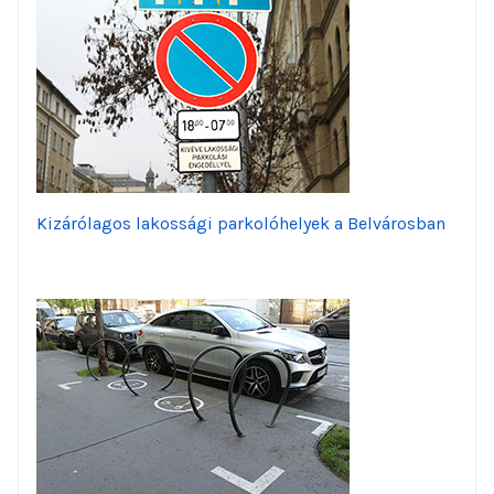
Kizárólagos lakossági parkolóhelyek a Belvárosban