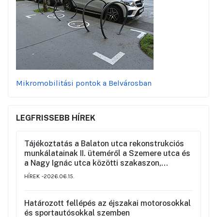
Mikromobilitási pontok a Belvárosban
LEGFRISSEBB HÍREK
Tájékoztatás a Balaton utca rekonstrukciós
munkálatainak II. üteméről a Szemere utca és
a Nagy Ignác utca közötti szakaszon,
valamint a környék ideiglenes forgalmi
HÍREK
2026.06.15.
rendjéről
Határozott fellépés az éjszakai motorosokkal
és sportautósokkal szemben