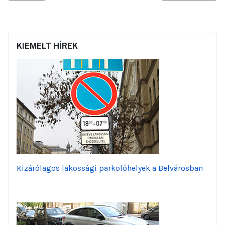
KIEMELT HÍREK
Kizárólagos lakossági parkolóhelyek a Belvárosban