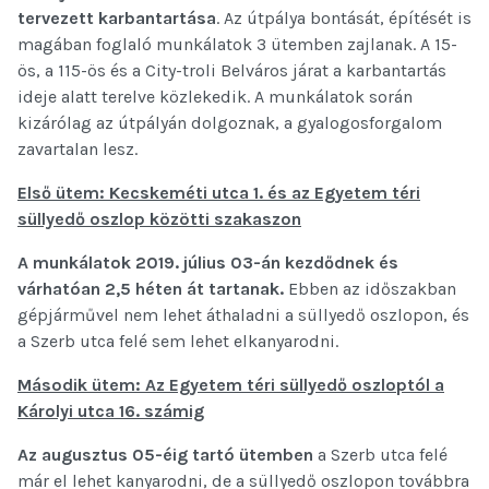
tervezett karbantartása
. Az útpálya bontását, építését is
magában foglaló munkálatok 3 ütemben zajlanak. A 15-
ös, a 115-ös és a City-troli Belváros járat a karbantartás
ideje alatt terelve közlekedik. A munkálatok során
kizárólag az útpályán dolgoznak, a gyalogosforgalom
zavartalan lesz.
Első ütem: Kecskeméti utca 1. és az Egyetem téri
süllyedő oszlop közötti szakaszon
A munkálatok 2019. július 03-án kezdődnek és
várhatóan 2,5 héten át tartanak.
Ebben az időszakban
gépjárművel nem lehet áthaladni a süllyedő oszlopon, és
a Szerb utca felé sem lehet elkanyarodni.
Második ütem: Az Egyetem téri süllyedő oszloptól a
Károlyi utca 16. számig
Az augusztus 05-éig tartó ütemben
a Szerb utca felé
már el lehet kanyarodni, de a süllyedő oszlopon továbbra