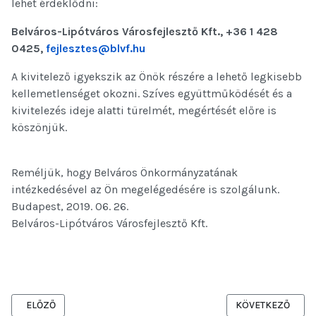
lehet érdeklődni:
Belváros-Lipótváros Városfejlesztő Kft., +36 1 428
0425,
fejlesztes@blvf.hu
A kivitelező igyekszik az Önök részére a lehető legkisebb
kellemetlenséget okozni. Szíves együttműködését és a
kivitelezés ideje alatti türelmét, megértését előre is
köszönjük.
Reméljük, hogy Belváros Önkormányzatának
intézkedésével az Ön megelégedésére is szolgálunk.
Budapest, 2019. 06. 26.
Belváros-Lipótváros Városfejlesztő Kft.
ELŐZŐ CIKK: FORGALMI VÁLTOZÁSOK A MEGÚJULT JÓZSEF NÁDO
KÖVETKEZŐ CIKK:
ELŐZŐ
KÖVETKEZŐ