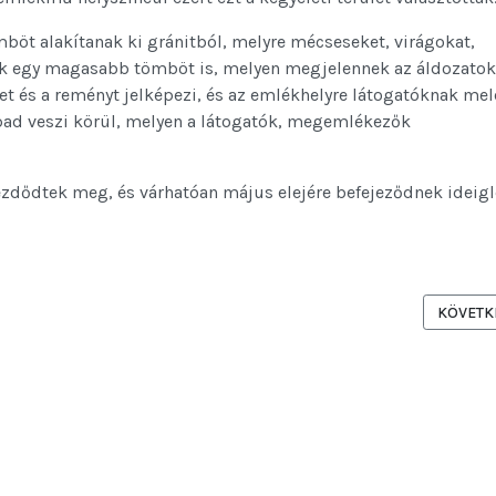
böt alakítanak ki gránitból, melyre mécseseket, virágokat,
nak egy magasabb tömböt is, melyen megjelennek az áldozatok 
tet és a reményt jelképezi, és az emlékhelyre látogatóknak me
ű pad veszi körül, melyen a látogatók, megemlékezők
ezdődtek meg, és várhatóan május elejére befejeződnek ideig
Ó UTCA CSOMÓPONTBAN TÖRTÉNŐ ASZFALTOZÁSI MUNKÁLATOKRÓL
KÖVETKE
KÖVETK