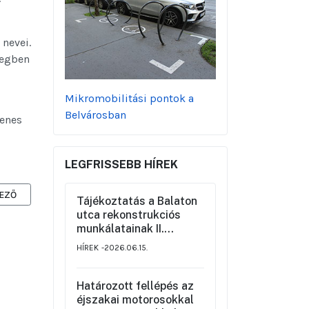
nevei.
legben
Mikromobilitási pontok a
Belvárosban
lenes
LEGFRISSEBB HÍREK
ZŐ CIKK: TÁJÉKOZTATÓ A BÁSTYA UTCAI KÖZPARK KIALAKÍTÁSI TERVÉR
EZŐ
Tájékoztatás a Balaton
utca rekonstrukciós
munkálatainak II.
üteméről a Szemere
HÍREK
2026.06.15.
utca és a Nagy Ignác
utca közötti szakaszon,
valamint a környék
Határozott fellépés az
ideiglenes forgalmi
éjszakai motorosokkal