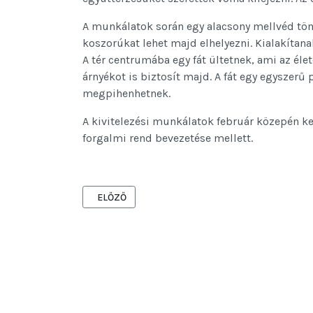
A munkálatok során egy alacsony mellvéd töm
koszorúkat lehet majd elhelyezni. Kialakíta
A tér centrumába egy fát ültetnek, ami az éle
árnyékot is biztosít majd. A fát egy egyszer
megpihenhetnek.
A kivitelezési munkálatok február közepén k
forgalmi rend bevezetése mellett.
ELŐZŐ CIKK: TÁJÉKOZTATÓ A VÁCI UTCA ÉS A S
ELŐZŐ