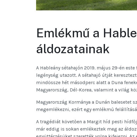
Emlékmű a Hable
áldozatainak
A Hableány sétahajón 2019. május 29-én este 9
legénység utazott. A sétahajó útját keresztez
mindössze hét másodperc alatt a Duna fenekére
Magyarország, Dél-Korea, valamint a világ k
Magyarország Kormánya a Dunán balesetet sz
megemlékezni, ezért egy emlékmű felállításár
A tragédiát követően a Margit híd pesti hídfő
már eddig is sokan emlékeztek meg az áldozat
együttérzésüket szerették volna kifejezni. Az 