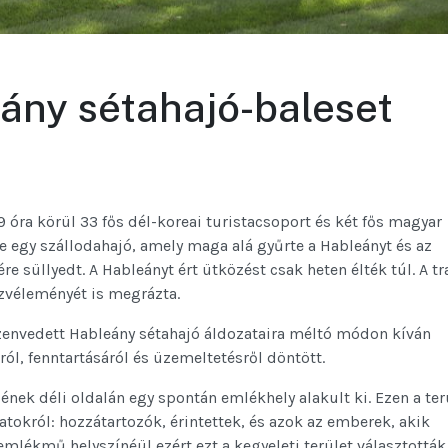
ány sétahajó-baleset
 óra körül 33 fős dél-koreai turistacsoport és két fős magyar
te egy szállodahajó, amely maga alá gyűrte a Hableányt és az
 süllyedt. A Hableányt ért ütközést csak heten élték túl. A t
özvéleményét is megrázta.
envedett Hableány sétahajó áldozataira méltó módon kíván
ól, fenntartásáról és üzemeltetésről döntött.
jének déli oldalán egy spontán emlékhely alakult ki. Ezen a ter
okról: hozzátartozók, érintettek, és azok az emberek, akik
emlékmű helyszínéül ezért ezt a kegyeleti terület választották