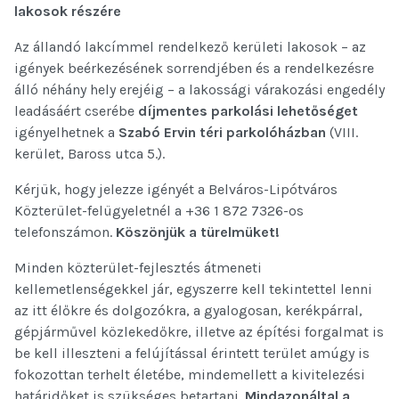
lakosok részére
Az állandó lakcímmel rendelkező kerületi lakosok – az
igények beérkezésének sorrendjében és a rendelkezésre
álló néhány hely erejéig – a lakossági várakozási engedély
leadásáért cserébe
díjmentes parkolási lehetőséget
igényelhetnek a
Szabó Ervin téri parkolóházban
(VIII.
kerület, Baross utca 5.).
Kérjük, hogy jelezze igényét a Belváros-Lipótváros
Közterület-felügyeletnél a +36 1 872 7326-os
telefonszámon.
Köszönjük a türelmüket!
Minden közterület-fejlesztés átmeneti
kellemetlenségekkel jár, egyszerre kell tekintettel lenni
az itt élőkre és dolgozókra, a gyalogosan, kerékpárral,
gépjárművel közlekedőkre, illetve az építési forgalmat is
be kell illeszteni a felújítással érintett terület amúgy is
fokozottan terhelt életébe, mindemellett a kivitelezési
határidőket is szükséges betartani.
Mindazonáltal a