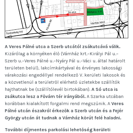
A Veres Pálné utca a Szerb utcától zsákutcává válik.
Kizárólag a környéken élő (Vámház krt.–Királyi Pál u.–
Szerb u.–Veres Pálné u.–Nyáry Pál u.–Váci u. által határolt
területen belül), lakcímkártyával és érvényes lakossági
várakozási engedéllyel rendelkező V. kerületi lakosok és
a közvetlenül a területről elérhető üzletekbe szállítók
hajthatnak be (szállítólevél birtokában).
A Só utca is
zsákutca lesz a Fővám tér irányából.
A Szarka utcában
korábban kialakított forgalmi rend megszűnik. A
Veres
Pálné utcán északról érkezők a Szerb utcán és a Fejér
György utcán át tudnak a Vámház körút felé haladni.
További díjmentes parkolási lehetőség kerületi