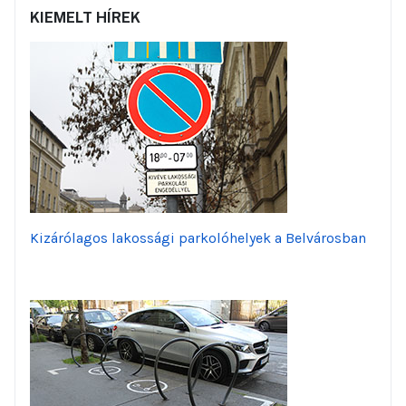
KIEMELT HÍREK
Kizárólagos lakossági parkolóhelyek a Belvárosban