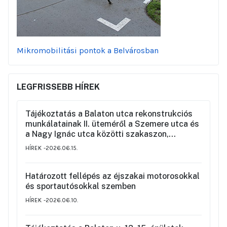
Mikromobilitási pontok a Belvárosban
LEGFRISSEBB HÍREK
Tájékoztatás a Balaton utca rekonstrukciós
munkálatainak II. üteméről a Szemere utca és
a Nagy Ignác utca közötti szakaszon,
valamint a környék ideiglenes forgalmi
HÍREK
2026.06.15.
rendjéről
Határozott fellépés az éjszakai motorosokkal
és sportautósokkal szemben
HÍREK
2026.06.10.