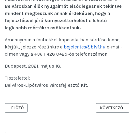
Belvárosban élők nyugalmát elsődlegesnek tekintve
mindent megteszünk annak érdekében, hogy a
fejlesztéssel járó környezetterhelést a lehető
legkisebb mértékre csökkentsük.
Amennyiben a fentiekkel kapcsolatban kérdése lenne,
kérjük, jelezze részünkre a
bejelentes@blvf.hu
e-mail-
címen vagy a +36 1 428 0425-ös telefonszámon.
Budapest, 2021. május 18.
Tisztelettel:
Belváros-Lipótváros Városfejlesztő Kft.
ELŐZŐ CIKK: TÁJÉKOZTATÁS AZ ARANY JÁNOS UTCA FELÚJÍTÁSI 
KÖVETKEZŐ CIKK
ELŐZŐ
KÖVETKEZŐ