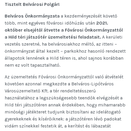
Tisztelt Belvárosi Polgár!
Belváros Önkormányzata
a kezdeményezését követő
több, mint egyéves fővárosi időhúzás után
2021.
október elsejétől átvette a Fővárosi Önkormányzattól
a Hild téri játszótér üzemeltetési feladatait.
A kerületi
vezetés szeretné, ha belvárosiakhoz méltó, az itteni –
önkormányzat által kezelt – parkokhoz hasonló rendezett
állapotok lennének a Hild téren is, ahol sajnos korábban
nem ez volt tapasztalható.
Az üzemeltetés Fővárosi Önkormányzattól való átvételét
követően azonnal megkezdte a Belváros-Lipótváros
Városüzemeltető Kft. a tér rendeltetésszerű
használatához a legszükségesebb teendők elvégzését a
Hild téri játszótéren annak érdekében, hogy mihamarabb
minőségi játékteret tudjunk biztosítani az idelátogató
gyerekeknek és kísérőiknek: a játszótéren lévő padokat
vidám színekkel festetik át, a kerítést és lábazatát