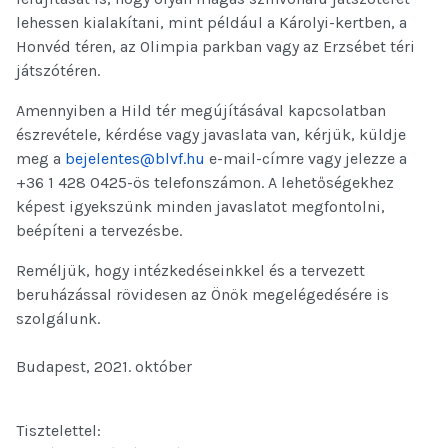
lehessen kialakítani, mint például a Károlyi-kertben, a
Honvéd téren, az Olimpia parkban vagy az Erzsébet téri
játszótéren.
Amennyiben a Hild tér megújításával kapcsolatban
észrevétele, kérdése vagy javaslata van, kérjük, küldje
meg a
bejelentes@blvf.hu
e-mail-címre vagy jelezze a
+36 1 428 0425-ös telefonszámon. A lehetőségekhez
képest igyekszünk minden javaslatot megfontolni,
beépíteni a tervezésbe.
Reméljük, hogy intézkedéseinkkel és a tervezett
beruházással rövidesen az Önök megelégedésére is
szolgálunk.
Budapest, 2021. október
Tisztelettel: