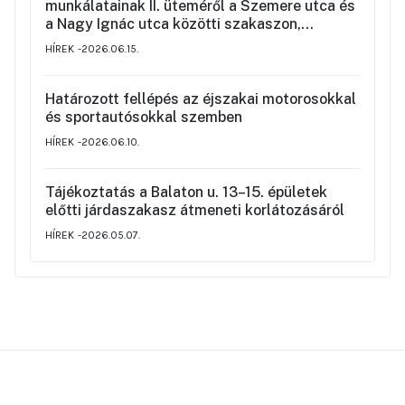
munkálatainak II. üteméről a Szemere utca és
a Nagy Ignác utca közötti szakaszon,
valamint a környék ideiglenes forgalmi
HÍREK
2026.06.15.
rendjéről
Határozott fellépés az éjszakai motorosokkal
és sportautósokkal szemben
HÍREK
2026.06.10.
Tájékoztatás a Balaton u. 13–15. épületek
előtti járdaszakasz átmeneti korlátozásáról
HÍREK
2026.05.07.