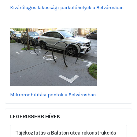
Kizárólagos lakossági parkolóhelyek a Belvárosban
Mikromobilitási pontok a Belvárosban
LEGFRISSEBB HÍREK
Tájékoztatás a Balaton utca rekonstrukciós