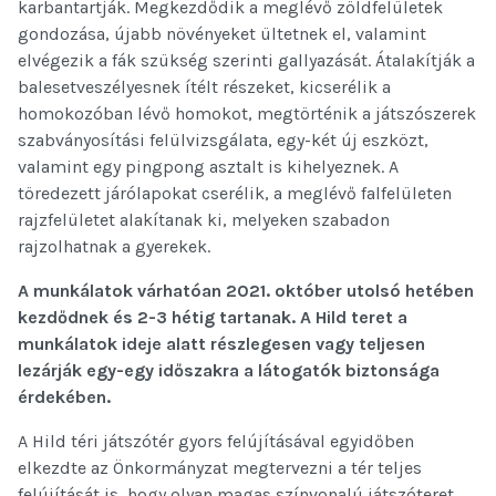
karbantartják. Megkezdődik a meglévő zöldfelületek
gondozása, újabb növényeket ültetnek el, valamint
elvégezik a fák szükség szerinti gallyazását. Átalakítják a
balesetveszélyesnek ítélt részeket, kicserélik a
homokozóban lévő homokot, megtörténik a játszószerek
szabványosítási felülvizsgálata, egy-két új eszközt,
valamint egy pingpong asztalt is kihelyeznek. A
töredezett járólapokat cserélik, a meglévő falfelületen
rajzfelületet alakítanak ki, melyeken szabadon
rajzolhatnak a gyerekek.
A munkálatok várhatóan 2021. október utolsó hetében
kezdődnek és 2-3 hétig tartanak. A Hild teret a
munkálatok ideje alatt részlegesen vagy teljesen
lezárják egy-egy időszakra a látogatók biztonsága
érdekében.
A Hild téri játszótér gyors felújításával egyidőben
elkezdte az Önkormányzat megtervezni a tér teljes
felújítását is, hogy olyan magas színvonalú játszóteret