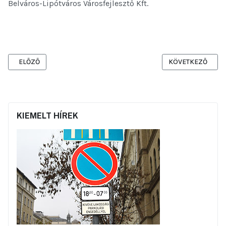
Belváros-Lipótváros Városfejlesztő Kft.
ELŐZŐ CIKK: TÁJÉKOZTATÁS DARU ÉRKEZÉSE MIATTI IDŐSZAKOS 
KÖVETKEZŐ CIKK:
ELŐZŐ
KÖVETKEZŐ
KIEMELT HÍREK