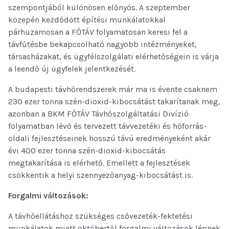
szempontjából különösen előnyös. A szeptember
közepén kezdődött építési munkálatokkal
párhuzamosan a FŐTÁV folyamatosan keresi fel a
távfűtésbe bekapcsolható nagyobb intézményeket,
társasházakat, és ügyfélszolgálati elérhetőségein is várja
a leendő új ügyfelek jelentkezését.
A budapesti távhőrendszerek már ma is évente csaknem
230 ezer tonna szén-dioxid-kibocsátást takarítanak meg,
azonban a BKM FŐTÁV Távhőszolgáltatási Divízió
folyamatban lévő és tervezett távvezetéki és hőforrás-
oldali fejlesztéseinek hosszú távú eredményeként akár
évi 400 ezer tonna szén-dioxid-kibocsátás
megtakarítása is elérhető. Emellett a fejlesztések
csökkentik a helyi szennyezőanyag-kibocsátást is.
Forgalmi változások:
A távhőellátáshoz szükséges csővezeték-fektetési
munkálatok miatt októbertől forgalmi változások lépnek