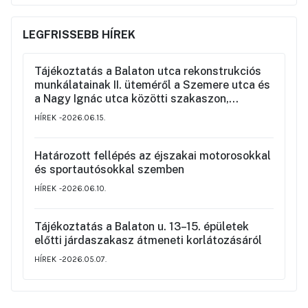
LEGFRISSEBB HÍREK
Tájékoztatás a Balaton utca rekonstrukciós
munkálatainak II. üteméről a Szemere utca és
a Nagy Ignác utca közötti szakaszon,
valamint a környék ideiglenes forgalmi
HÍREK
2026.06.15.
rendjéről
Határozott fellépés az éjszakai motorosokkal
és sportautósokkal szemben
HÍREK
2026.06.10.
Tájékoztatás a Balaton u. 13–15. épületek
előtti járdaszakasz átmeneti korlátozásáról
HÍREK
2026.05.07.