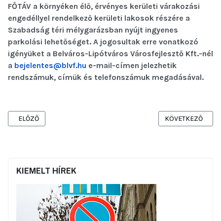
FŐTÁV a környéken élő, érvényes kerületi várakozási
engedéllyel rendelkező kerületi lakosok részére a
Szabadság téri mélygarázsban nyújt ingyenes
parkolási lehetőséget. A jogosultak erre vonatkozó
igényüket a Belváros-Lipótváros Városfejlesztő Kft.-nél
a
bejelentes@blvf.hu
e-mail-címen jelezhetik
rendszámuk, címük és telefonszámuk megadásával.
ELŐZŐ CIKK: TÁJÉKOZTATÁS AZ OKTÓBER 6. UTCÁBAN ÉJSZAKAI
KÖVETKEZŐ CIKK:
ELŐZŐ
KÖVETKEZŐ
KIEMELT HÍREK