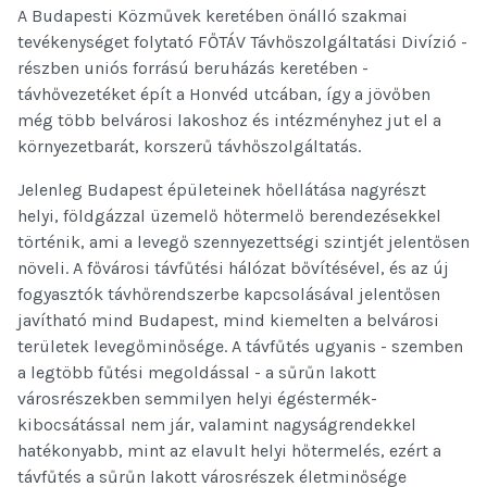
A Budapesti Közművek keretében önálló szakmai
tevékenységet folytató FŐTÁV Távhőszolgáltatási Divízió -
részben uniós forrású beruházás keretében -
távhővezetéket épít a Honvéd utcában, így a jövőben
még több belvárosi lakoshoz és intézményhez jut el a
környezetbarát, korszerű távhőszolgáltatás.
Jelenleg Budapest épületeinek hőellátása nagyrészt
helyi, földgázzal üzemelő hőtermelő berendezésekkel
történik, ami a levegő szennyezettségi szintjét jelentősen
növeli. A fővárosi távfűtési hálózat bővítésével, és az új
fogyasztók távhőrendszerbe kapcsolásával jelentősen
javítható mind Budapest, mind kiemelten a belvárosi
területek levegőminősége. A távfűtés ugyanis - szemben
a legtöbb fűtési megoldással - a sűrűn lakott
városrészekben semmilyen helyi égéstermék-
kibocsátással nem jár, valamint nagyságrendekkel
hatékonyabb, mint az elavult helyi hőtermelés, ezért a
távfűtés a sűrűn lakott városrészek életminősége