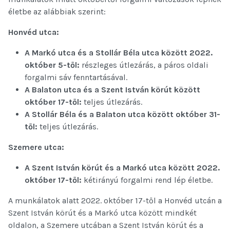
életbe az alábbiak szerint:
Honvéd utca:
A Markó utca és a Stollár Béla utca között 2022.
október 5-től:
részleges útlezárás, a páros oldali
forgalmi sáv fenntartásával.
A Balaton utca és a Szent István körút között
október 17-től:
teljes útlezárás.
A Stollár Béla és a Balaton utca között
október 31-
től:
teljes útlezárás.
Szemere utca:
A Szent István körút és a Markó utca között 2022.
október 17-től:
kétirányú forgalmi rend lép életbe.
A munkálatok alatt 2022. október 17-től a Honvéd utcán a
Szent István körút és a Markó utca között mindkét
oldalon, a Szemere utcában a Szent István körút és a