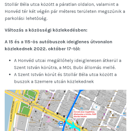
Stollár Béla utca között a páratlan oldalon, valamint a
Honvéd tér két végén pár méteres területen megszűnik a
parkolási lehetőség.
Változás a közösségi közlekedésben:
A 15 és a 115-ös autóbuszok ideiglenes útvonalon
közlekednek 2022. október 17-től:
A Honvéd utcai megállóhely ideiglenesen átkerül a
Szent István körútra, a MOL Bubi állomás mellé.
A Szent István körút és Stollár Béla utca között a
buszok a Szemere utcán közlekednek