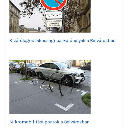
Kizárólagos lakossági parkolóhelyek a Belvárosban
Mikromobilitási pontok a Belvárosban