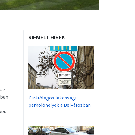
KIEMELT HÍREK
sa:
bban
Kizárólagos lakossági
parkolóhelyek a Belvárosban
sa.