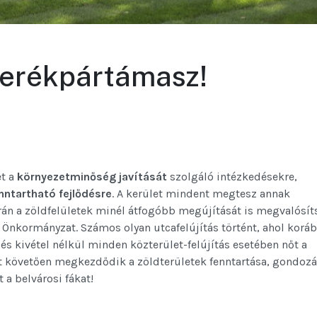
kerékpártámasz!
et a
környezetminőség javítását
szolgáló intézkedésekre,
nntartható fejlődésre
. A kerület mindent megtesz annak
orán a zöldfelületek minél átfogóbb megújítását is megvalósít
z Önkormányzat. Számos olyan utcafelújítás történt, ahol korá
 és kivétel nélkül minden közterület-felújítás esetében nőt a
sét követően megkezdődik a zöldterületek fenntartása, gondozá
a belvárosi fákat!