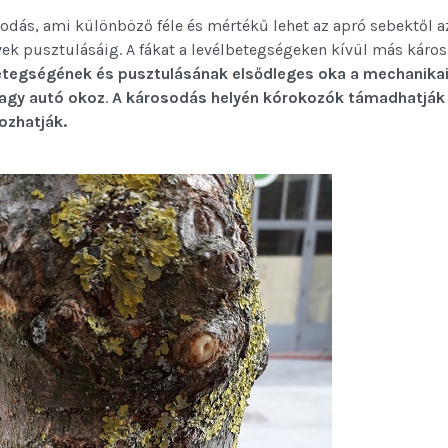
sodás, ami különböző féle és mértékű lehet az apró sebektől a
ek pusztulásáig. A fákat a levélbetegségeken kívül más káros
betegségének és pusztulásának elsődleges oka a mechanika
vagy autó okoz
.
A károsodás helyén kórokozók támadhatjá
ozhatják.