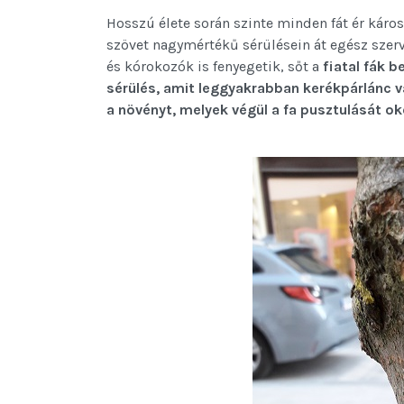
Hosszú élete során szinte minden fát ér káro
szövet nagymértékű sérülésein át egész szerv
és kórokozók is fenyegetik, sőt a
fiatal fák 
sérülés, amit leggyakrabban kerékpárlánc 
a növényt, melyek végül a fa pusztulását ok