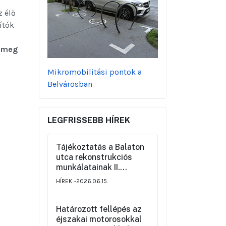
z élő
ítók
i
k meg
Mikromobilitási pontok a
Belvárosban
LEGFRISSEBB HÍREK
Tájékoztatás a Balaton
utca rekonstrukciós
munkálatainak II.
üteméről a Szemere
HÍREK
2026.06.15.
utca és a Nagy Ignác
utca közötti szakaszon,
valamint a környék
Határozott fellépés az
ideiglenes forgalmi
éjszakai motorosokkal