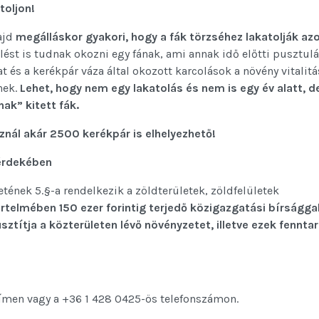
toljon!
jd
megálláskor gyakori, hogy a fák törzséhez lakatolják az
ülést is tudnak okozni egy fának, ami annak idő előtti pusztul
kat és a kerékpár váza által okozott karcolások a növény vitalit
nek.
Lehet, hogy nem egy lakatolás és nem is egy év alatt, d
ak” kitett fák.
nál akár 2500 kerékpár is elhelyezhető!
 érdekében
etének 5.§-a rendelkezik a zöldterületek, zöldfelületek
rtelmében 150 ezer forintig terjedő közigazgatási bírságga
usztítja a közterületen lévő növényzetet, illetve ezek fennta
ímen vagy a +36 1 428 0425-ös telefonszámon.