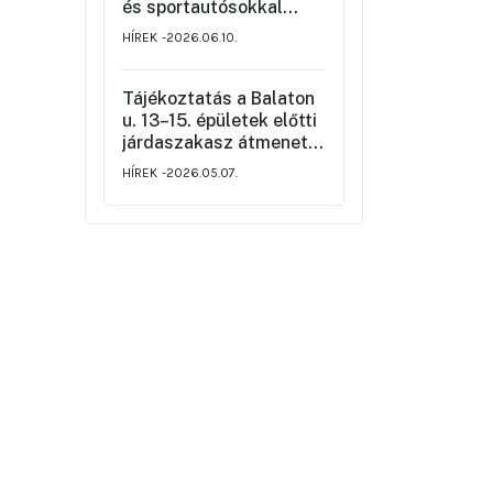
rendjéről
és sportautósokkal
szemben
HÍREK
2026.06.10.
Tájékoztatás a Balaton
u. 13–15. épületek előtti
járdaszakasz átmeneti
korlátozásáról
HÍREK
2026.05.07.