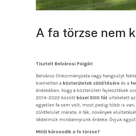
A fa törzse nem 
Tisztelt Belvárosi Polgár!
Belváros Önkormányzata nagy hangsúlyt fekt
kiemelten a
közterületek zöldítésére
és a
fe
érdekében, hogy a közterületi fejlesztések s
2014–2022 között
közel 500 fát
ültetetett a
egyetlen fa sem volt, most pedig több is van,
zöldfelület mérete. A fák, növények elülteté
Védelmük mindannyiunk érdeke. Óvjuk együtt 
Mitől károsodik a fa törzse?