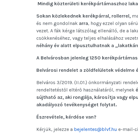
Mindig közterületi kerékpártámaszhoz laka
Sokan közlekednek kerékpárral, rollerrel,
ma
és nem gondolnak
arra
, hogy ezzel olyan sér
vezet. A fák kérge látszólag ellenálló, de a la
csökkenéséhez, vagy teljes elhalásához vezet
néhány év alatt elpusztulhatnak a „lakatkárn
A Belvárosban jelenleg 1250 kerékpártámasz
Belvárosi rendelet a zöldfelületek védelme
Belváros 3/2019. (II.01.) önkormányzati rendel
rendeltetéstől eltérő használatáról, melynek
é
sújtható az, aki rongálja, károsítja vagy elp
akadályozó tevékenységet folytat.
Észrevétele, kérdése van?
Kérjük, jelezze a
bejelentes@blvf.hu
e-mail-c