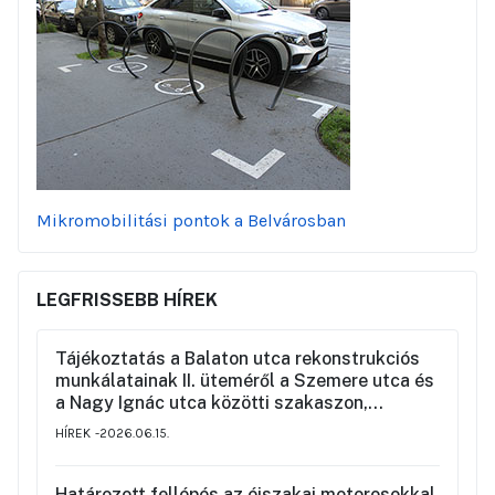
Mikromobilitási pontok a Belvárosban
LEGFRISSEBB HÍREK
Tájékoztatás a Balaton utca rekonstrukciós
munkálatainak II. üteméről a Szemere utca és
a Nagy Ignác utca közötti szakaszon,
valamint a környék ideiglenes forgalmi
HÍREK
2026.06.15.
rendjéről
Határozott fellépés az éjszakai motorosokkal