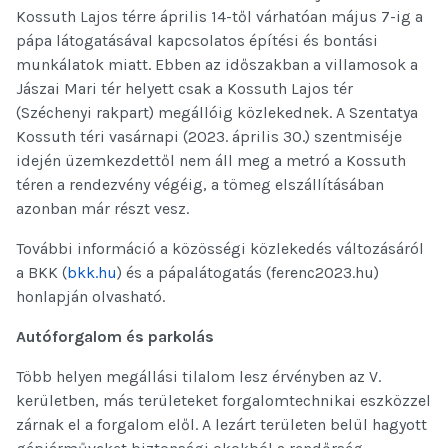
Kossuth Lajos térre április 14-től várhatóan május 7-ig a
pápa látogatásával kapcsolatos építési és bontási
munkálatok miatt. Ebben az időszakban a villamosok a
Jászai Mari tér helyett csak a Kossuth Lajos tér
(Széchenyi rakpart) megállóig közlekednek. A Szentatya
Kossuth téri vasárnapi (2023. április 30.) szentmiséje
idején üzemkezdettől nem áll meg a metró a Kossuth
téren a rendezvény végéig, a tömeg elszállításában
azonban már részt vesz.
További információ a közösségi közlekedés változásáról
a BKK (
bkk.hu
) és a pápalátogatás (ferenc2023.hu)
honlapján olvasható.
Autóforgalom és parkolás
Több helyen megállási tilalom lesz érvényben az V.
kerületben, más területeket forgalomtechnikai eszközzel
zárnak el a forgalom elől. A lezárt területen belül hagyott