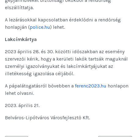
gépjárműveket biztonsági okokból a rendőrség
elszállíttatja.
A lezárásokkal kapcsolatban érdeklődni a rendőrség
honlapján (
police.hu
) lehet.
Lakcímkártya
2023 április 28. és 30. közötti időszakban az esemény
szervezői kérik, hogy a kerületi lakók tartsák maguknál
személyi igazolványukat és lakcímkártyájukat az
illetékesség igazolása céljából.
A pápalátogatásról bővebben a
ferenc2023.hu
honlapon
lehet olvasni.
2023. április 21.
Belváros-Lipótváros Városfejlesztő Kft.