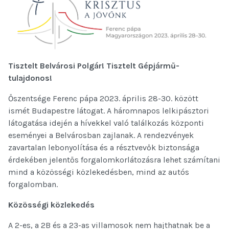
Tisztelt Belvárosi Polgár! Tisztelt Gépjármű-
tulajdonos!
Őszentsége Ferenc pápa 2023. április 28-30. között
ismét Budapestre látogat. A háromnapos lelkipásztori
látogatása idején a hívekkel való találkozás központi
eseményei a Belvárosban zajlanak. A rendezvények
zavartalan lebonyolítása és a résztvevők biztonsága
érdekében jelentős forgalomkorlátozásra lehet számítani
mind a közösségi közlekedésben, mind az autós
forgalomban.
Közösségi közlekedés
A 2-es, a 2B és a 23-as villamosok nem hajthatnak be a