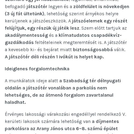
befogadó
játszótér
legyen és a
zöldfelület is növekedjen
(3 új fát ültetünk)
, lehetőség szerint árnyékos helyre
kerüljenek a játszóeszközök. A
játszóelemek egy részét
felújítjuk, egy részük új játék lesz
. Szem előtt tartjuk az
akadálymentesség
és a
klímatudatos csapadékvíz-
gazdálkodás
feltételeinek megteremtését is. A játszótér
a kevesebb ki- és bejárat miatt
biztonságosabbá
válik.
A játszótér déli részén 1 ivókút is helyet kap.
Ideiglenes forgalomtechnika
A munkálatok ideje alatt
a Szabadság tér délnyugati
oldalán a játszótér vonalában a parkolás nem
lehetséges, de az átmenő forgalom zavartalanul
haladhat.
Érvényes lakossági várakozási engedéllyel rendelkező V.
kerületi lakosok számára lehetőség van
a díjmentes
parkolásra az Arany János utca 6–8. számú épület