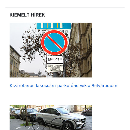
KIEMELT HÍREK
Kizárólagos lakossági parkolóhelyek a Belvárosban