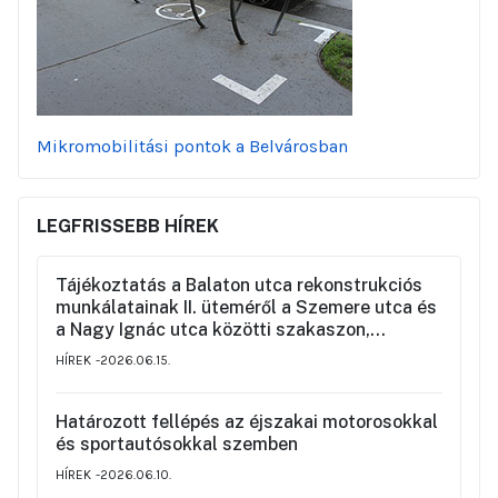
Mikromobilitási pontok a Belvárosban
LEGFRISSEBB HÍREK
Tájékoztatás a Balaton utca rekonstrukciós
munkálatainak II. üteméről a Szemere utca és
a Nagy Ignác utca közötti szakaszon,
valamint a környék ideiglenes forgalmi
HÍREK
2026.06.15.
rendjéről
Határozott fellépés az éjszakai motorosokkal
és sportautósokkal szemben
HÍREK
2026.06.10.