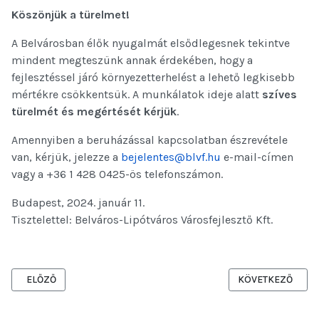
Köszönjük a türelmet!
A Belvárosban élők nyugalmát elsődlegesnek tekintve
mindent megteszünk annak érdekében, hogy a
fejlesztéssel járó környezetterhelést a lehető legkisebb
mértékre csökkentsük. A munkálatok ideje alatt
szíves
türelmét és megértését kérjük
.
Amennyiben a beruházással kapcsolatban észrevétele
van, kérjük, jelezze a
bejelentes@blvf.hu
e-mail-címen
vagy a +36 1 428 0425-ös telefonszámon.
Budapest, 2024. január 11.
Tisztelettel: Belváros-Lipótváros Városfejlesztő Kft.
ELŐZŐ CIKK: A BELVÁROSI ZÖLDJÁRAT KARBANTARTÁS MIATT IDEI
KÖVETKEZŐ CIKK
ELŐZŐ
KÖVETKEZŐ