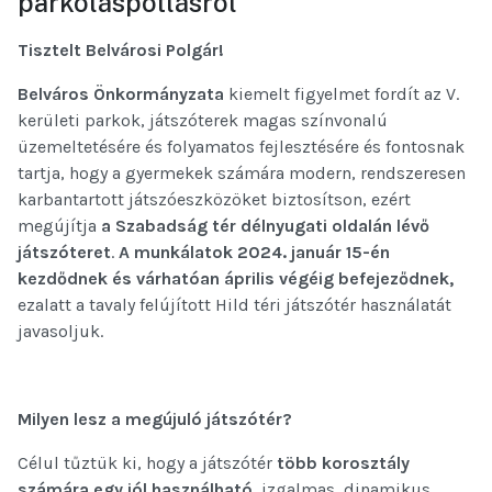
parkoláspótlásról
Tisztelt Belvárosi Polgár!
Belváros Önkormányzata
kiemelt figyelmet fordít az V.
kerületi parkok, játszóterek magas színvonalú
üzemeltetésére és folyamatos fejlesztésére és fontosnak
tartja, hogy a gyermekek számára modern, rendszeresen
karbantartott játszóeszközöket biztosítson, ezért
megújítja
a Szabadság tér délnyugati oldalán lévő
játszóteret
.
A munkálatok 2024. január 15-én
kezdődnek és várhatóan április végéig befejeződnek,
ezalatt a tavaly felújított Hild téri játszótér használatát
javasoljuk.
Milyen lesz a megújuló játszótér?
Célul tűztük ki, hogy a játszótér
több korosztály
számára egy jól használható
, izgalmas, dinamikus,