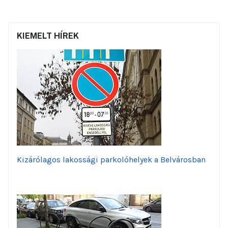
KIEMELT HÍREK
Kizárólagos lakossági parkolóhelyek a Belvárosban