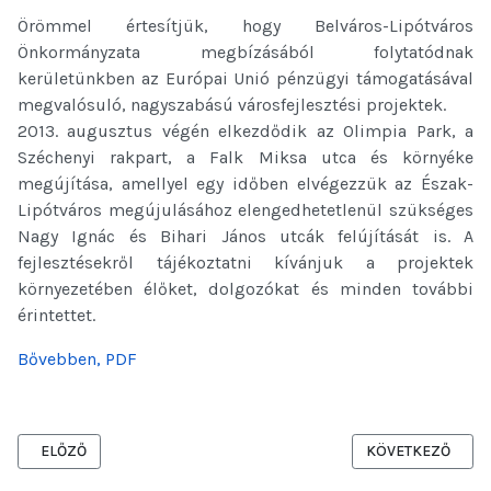
Örömmel értesítjük, hogy Belváros-Lipótváros
Önkormányzata megbízásából folytatódnak
kerületünkben az Európai Unió pénzügyi támogatásával
megvalósuló, nagyszabású városfejlesztési projektek.
2013. augusztus végén elkezdődik az Olimpia Park, a
Széchenyi rakpart, a Falk Miksa utca és környéke
megújítása, amellyel egy időben elvégezzük az Észak-
Lipótváros megújulásához elengedhetetlenül szükséges
Nagy Ignác és Bihari János utcák felújítását is. A
fejlesztésekről tájékoztatni kívánjuk a projektek
környezetében élőket, dolgozókat és minden további
érintettet.
Bővebben, PDF
ELŐZŐ CIKK: ÉSZAK-LIPÓTVÁROS FORGALOMTECHNIKA - TÁRSADA
KÖVETKEZŐ CIKK:
ELŐZŐ
KÖVETKEZŐ