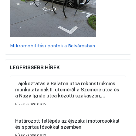
Mikromobilitási pontok a Belvárosban
LEGFRISSEBB HÍREK
Tájékoztatás a Balaton utca rekonstrukciós
munkálatainak II. üteméről a Szemere utca és
a Nagy Ignác utca közötti szakaszon,
valamint a környék ideiglenes forgalmi
HÍREK
2026.06.15.
rendjéről
Határozott fellépés az éjszakai motorosokkal
és sportautósokkal szemben
HÍREK
2026.06.10.