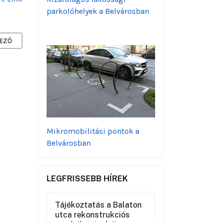
parkolóhelyek a Belvárosban
ZŐ CIKK: VÁROSI DZSUNGELLÉ ALAKÍTJA A BUSZMEGÁLLÓT SZENTGY
EZŐ
Mikromobilitási pontok a
Belvárosban
LEGFRISSEBB HÍREK
Tájékoztatás a Balaton
utca rekonstrukciós