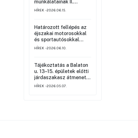
munkálatainak II.
üteméről a Szemere
HÍREK
2026.06.15.
utca és a Nagy Ignác
utca közötti szakaszon,
valamint a környék
Határozott fellépés az
ideiglenes forgalmi
éjszakai motorosokkal
rendjéről
és sportautósokkal
szemben
HÍREK
2026.06.10.
Tájékoztatás a Balaton
u. 13–15. épületek előtti
járdaszakasz átmeneti
korlátozásáról
HÍREK
2026.05.07.