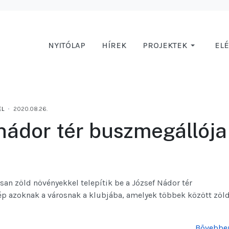
NYITÓLAP
HÍREK
PROJEKTEK
EL
EL
2020.08.26.
 nádor tér buszmegállója
an zöld növényekkel telepítik be a József Nádor tér
ép azoknak a városnak a klubjába, amelyek többek között zöl
Bővebben