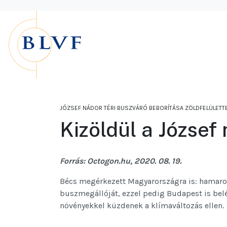
JÓZSEF NÁDOR TÉRI BUSZVÁRÓ BEBORÍTÁSA ZÖLDFELÜLETT
Kizöldül a József
Forrás: Octogon.hu, 2020. 08. 19.
Bécs megérkezett Magyarországra is: hamaros
buszmegállóját, ezzel pedig Budapest is bel
növényekkel küzdenek a klímaváltozás ellen.