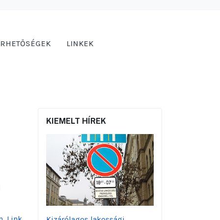
ÉRHETŐSÉGEK
LINKEK
KIEMELT HÍREK
d
, Link
Kizárólagos lakossági