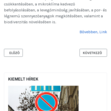
csökkentésében, a mikroklíma kedvező
befolyásolásában, a levegőminőség javításában, a por- és
légnemű szennyezőanyagok megkötésében, valamint a
biodiverzitás növelésében is.
Bővebben, Link
ELŐZŐ CIKK: ZÖLD BUSZVÁRÓ A JÓZSEF NÁDOR TÉREN
KÖVETKEZŐ CIKK:
ELŐZŐ
KÖVETKEZŐ
KIEMELT HÍREK