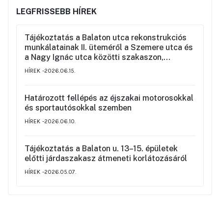
LEGFRISSEBB HÍREK
Tájékoztatás a Balaton utca rekonstrukciós
munkálatainak II. üteméről a Szemere utca és
a Nagy Ignác utca közötti szakaszon,
valamint a környék ideiglenes forgalmi
HÍREK
2026.06.15.
rendjéről
Határozott fellépés az éjszakai motorosokkal
és sportautósokkal szemben
HÍREK
2026.06.10.
Tájékoztatás a Balaton u. 13–15. épületek
előtti járdaszakasz átmeneti korlátozásáról
HÍREK
2026.05.07.