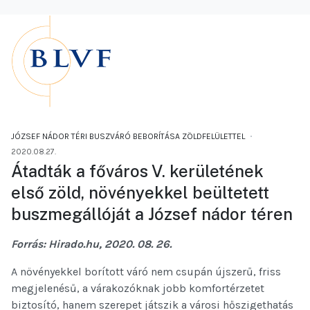
JÓZSEF NÁDOR TÉRI BUSZVÁRÓ BEBORÍTÁSA ZÖLDFELÜLETTEL
2020.08.27.
Átadták a főváros V. kerületének
első zöld, növényekkel beültetett
buszmegállóját a József nádor téren
Forrás: Hirado.hu, 2020. 08. 26.
A növényekkel borított váró nem csupán újszerű, friss
megjelenésű, a várakozóknak jobb komfortérzetet
biztosító, hanem szerepet játszik a városi hőszigethatás