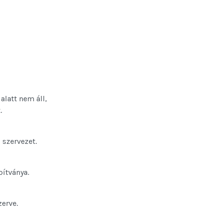
 alatt nem áll,
.
 szervezet.
pítványa.
zerve.