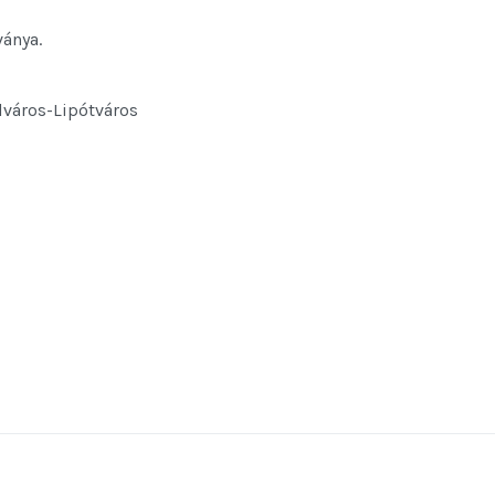
ványa.
elváros-Lipótváros