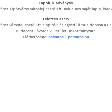
Lapok, kiadványok
város-Lipótváros Városfejlesztő Kft.-nek nincs saját lapja, kiad
Felettes szerv
áros Városfejlesztő Kft. alapítója és egyedüli tulajdonosa a B
Budapest Főváros V. kerület Önkormányzata.
Elérhetősége:
belvaros-lipotvaros.hu
OK