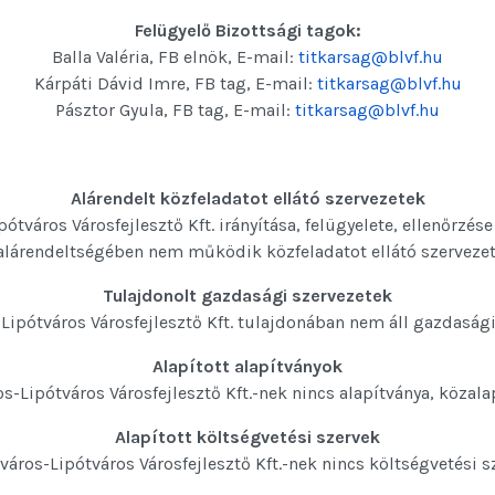
Felügyelő Bizottsági tagok:
Balla Valéria, FB elnök, E-mail:
titkarsag@blvf.hu
Kárpáti Dávid Imre, FB tag, E-mail:
titkarsag@blvf.hu
Pásztor Gyula, FB tag, E-mail:
titkarsag@blvf.hu
Alárendelt közfeladatot ellátó szervezetek
ótváros Városfejlesztő Kft. irányítása, felügyelete, ellenőrzése
alárendeltségében nem működik közfeladatot ellátó szervezet
Tulajdonolt gazdasági szervezetek
-Lipótváros Városfejlesztő Kft. tulajdonában nem áll gazdasági
Alapított alapítványok
os-Lipótváros Városfejlesztő Kft.-nek nincs alapítványa, közala
Alapított költségvetési szervek
város-Lipótváros Városfejlesztő Kft.-nek nincs költségvetési s