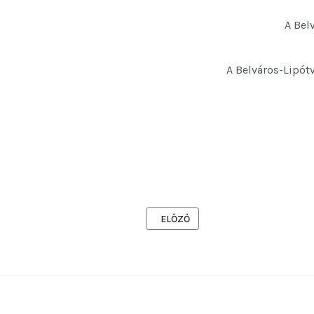
A Bel
A Belváros-Lipótv
ELŐZŐ CIKK: GAZDÁLKODÁSI ADAT
ELŐZŐ