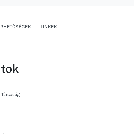
ÉRHETŐSÉGEK
LINKEK
atok
ű Társaság