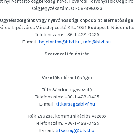
t nyilvántartó cégbíróság neve: Fővárosi Törvényszék Cégbír
Cégjegyzékszám: 01-09-898023
Ügyfélszolgálat vagy nyilvánossági kapcsolat elérhetősége
város-Lipótváros Városfejlesztő Kft., 1051 Budapest, Nádor utca
Telefonszám: +36-1-428-0425
E-mail:
bejelentes@blvf.hu
,
info@blvf.hu
Szervezeti felépítés
Vezetők elérhetősége:
Tóth Sándor, ügyvezető
Telefonszám: +36-1-428-0425
E-mail:
titkarsag@blvf.hu
Rák Zsuzsa, kommunikációs vezető
Telefonszám: +36-1-428-0425
E-mail:
titkarsag@blvf.hu