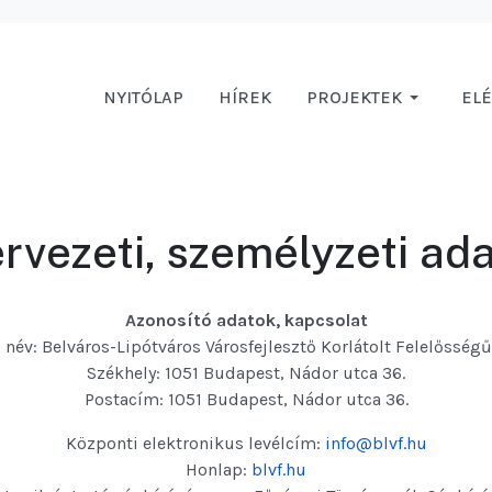
NYITÓLAP
HÍREK
PROJEKTEK
EL
rvezeti, személyzeti ad
Azonosító adatok, kapcsolat
 név: Belváros-Lipótváros Városfejlesztő Korlátolt Felelősség
Székhely: 1051 Budapest, Nádor utca 36.
Postacím: 1051 Budapest, Nádor utca 36.
Központi elektronikus levélcím:
info@blvf.hu
Honlap:
blvf.hu