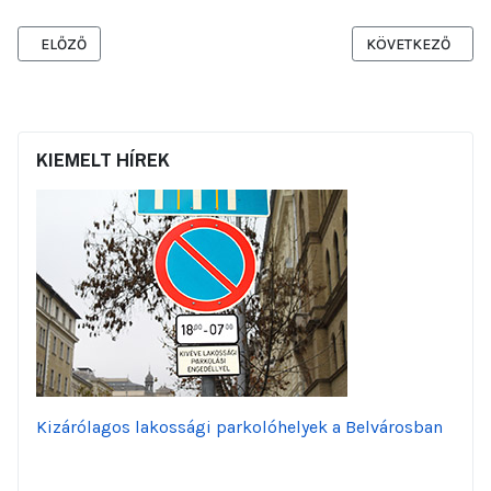
ELŐZŐ CIKK: ELKÉSZÜLT A SPORTKÖZPONT A BELVÁROSBAN - ORI
KÖVETKEZŐ CIKK:
ELŐZŐ
KÖVETKEZŐ
KIEMELT HÍREK
Kizárólagos lakossági parkolóhelyek a Belvárosban