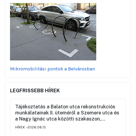
Mikromobilitási pontok a Belvárosban
LEGFRISSEBB HÍREK
Tájékoztatás a Balaton utca rekonstrukciós
munkálatainak II. üteméről a Szemere utca és
a Nagy Ignác utca közötti szakaszon,
valamint a környék ideiglenes forgalmi
HÍREK
2026.06.15.
rendjéről