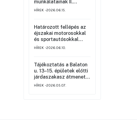
munkálatainak II.
üteméről a Szemere
HÍREK
2026.06.15.
utca és a Nagy Ignác
utca közötti szakaszon,
valamint a környék
Határozott fellépés az
ideiglenes forgalmi
éjszakai motorosokkal
rendjéről
és sportautósokkal
szemben
HÍREK
2026.06.10.
Tájékoztatás a Balaton
u. 13–15. épületek előtti
járdaszakasz átmeneti
korlátozásáról
HÍREK
2026.05.07.