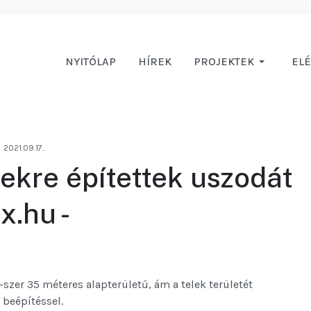
NYITÓLAP
HÍREK
PROJEKTEK
EL
2021.09.17.
lekre építettek uszodát
x.hu -
zer 35 méteres alapterületű, ám a telek területét
beépítéssel.