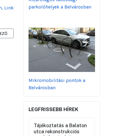
parkolóhelyek a Belvárosban
, Link
ZŐ CIKK: MEGNYÍLT A V.30: BELVÁROSIAKNAK ELSŐKKÉNT - MAI BELVÁ
EZŐ
Mikromobilitási pontok a
Belvárosban
LEGFRISSEBB HÍREK
Tájékoztatás a Balaton
utca rekonstrukciós