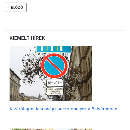
ELŐZŐ CIKK: A LAKÓK ÖRÜLNEK A FEJLESZTÉSEKNEK
ELŐZŐ
KIEMELT HÍREK
Kizárólagos lakossági parkolóhelyek a Belvárosban