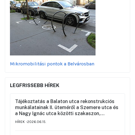
Mikromobilitási pontok a Belvárosban
LEGFRISSEBB HÍREK
Tájékoztatás a Balaton utca rekonstrukciós
munkálatainak II. üteméről a Szemere utca és
a Nagy Ignác utca közötti szakaszon,
valamint a környék ideiglenes forgalmi
HÍREK
2026.06.15.
rendjéről