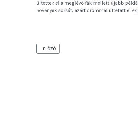
ültettek el a meglévő fák mellett újabb példá
növények sorsát, ezért örömmel ültetett el eg
ELŐZŐ CIKK: AZ A JÓ, HA EGYFELÉ HÚZUNK - DEM
ELŐZŐ