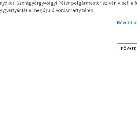
nyokat. Szentgyörgyvölgyi Péter polgármester szívén viseli a f
y gyertyánfát a megújuló Vörösmarty téren.
Bővebben
OKRATA.HU -
KÖVETKE
KÖVETK