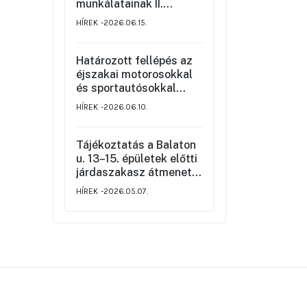
munkálatainak II.
üteméről a Szemere
HÍREK
2026.06.15.
utca és a Nagy Ignác
utca közötti szakaszon,
valamint a környék
Határozott fellépés az
ideiglenes forgalmi
éjszakai motorosokkal
rendjéről
és sportautósokkal
szemben
HÍREK
2026.06.10.
Tájékoztatás a Balaton
u. 13–15. épületek előtti
járdaszakasz átmeneti
korlátozásáról
HÍREK
2026.05.07.