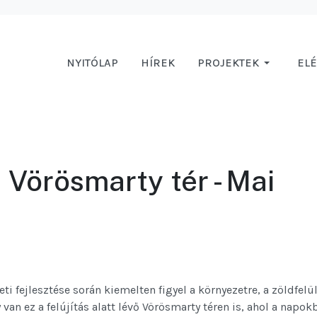
NYITÓLAP
HÍREK
PROJEKTEK
EL
 Vörösmarty tér - Mai
 fejlesztése során kiemelten figyel a környezetre, a zöldfelü
y van ez a felújítás alatt lévő Vörösmarty téren is, ahol a napok