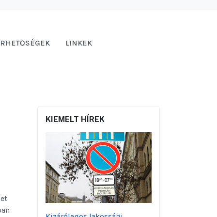
ÉRHETŐSÉGEK
LINKEK
KIEMELT HÍREK
let
ban
Kizárólagos lakossági