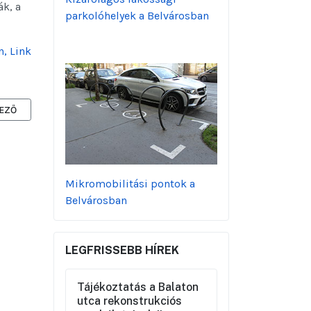
ák, a
parkolóhelyek a Belvárosban
, Link
ZŐ CIKK: MEGÚJUL A BELVÁROS HÁROM KÖZPONTI TERE A PENTA KÖ
EZŐ
Mikromobilitási pontok a
Belvárosban
LEGFRISSEBB HÍREK
Tájékoztatás a Balaton
utca rekonstrukciós