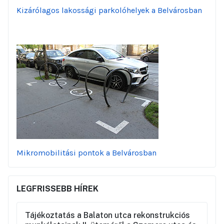
Kizárólagos lakossági parkolóhelyek a Belvárosban
Mikromobilitási pontok a Belvárosban
LEGFRISSEBB HÍREK
Tájékoztatás a Balaton utca rekonstrukciós