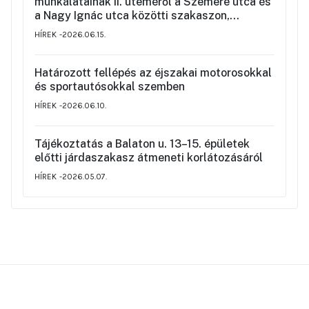
munkálatainak II. üteméről a Szemere utca és
a Nagy Ignác utca közötti szakaszon,
valamint a környék ideiglenes forgalmi
HÍREK
2026.06.15.
rendjéről
Határozott fellépés az éjszakai motorosokkal
és sportautósokkal szemben
HÍREK
2026.06.10.
Tájékoztatás a Balaton u. 13–15. épületek
előtti járdaszakasz átmeneti korlátozásáról
HÍREK
2026.05.07.