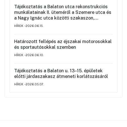
Tájékoztatás a Balaton utca rekonstrukciós
munkálatainak II. üteméről a Szemere utca és
a Nagy Ignác utca közötti szakaszon,
valamint a környék ideiglenes forgalmi
HÍREK
2026.06.15.
rendjéről
Határozott fellépés az éjszakai motorosokkal
és sportautósokkal szemben
HÍREK
2026.06.10.
Tájékoztatás a Balaton u. 13–15. épületek
előtti járdaszakasz átmeneti korlátozásáról
HÍREK
2026.05.07.