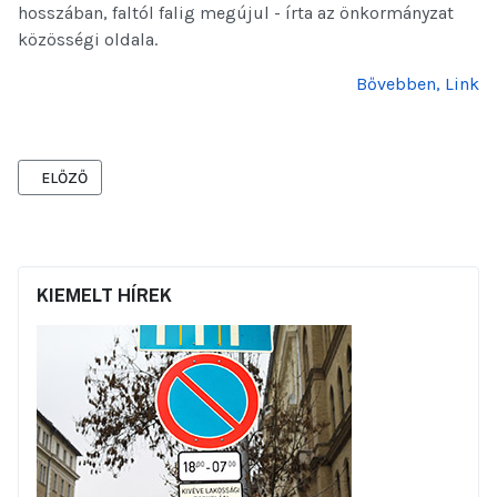
hosszában, faltól falig megújul - írta az önkormányzat
közösségi oldala.
Bővebben, Link
ELŐZŐ CIKK: LEZÁRTÁK A VADÁSZ UTCÁT: CSAK A KEDDI NAPRA, D
ELŐZŐ
KIEMELT HÍREK