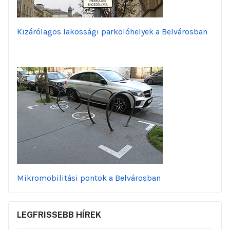
Kizárólagos lakossági parkolóhelyek a Belvárosban
Mikromobilitási pontok a Belvárosban
LEGFRISSEBB HÍREK