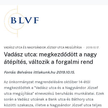
VADÁSZ UTCA ÉS NAGYSÁNDOR JÓZSEF UTCA MEGÚJÍTÁSA
2019.10.17.
Vadász utca: megkezdődött a nagy
átépítés, változik a forgalmi rend
Forrás: Belváros ittlakunk.hu 2019.10.15.
Az önkormányzat megrendelésére október 14-étől
megkezdődtek a "Vadász utca és a Nagysándor József
utca megújítása" elnevezésű beruházás munkálatai. Ezek
során a Vadász utcának a Bank utca és Báthory utca
közötti szakasza, illetve a Nagysándor József utca teljes