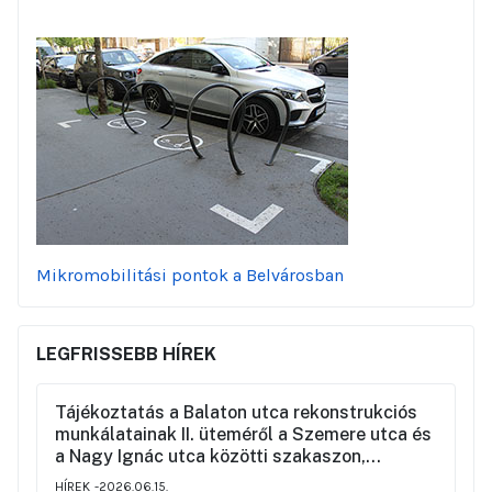
Mikromobilitási pontok a Belvárosban
LEGFRISSEBB HÍREK
Tájékoztatás a Balaton utca rekonstrukciós
munkálatainak II. üteméről a Szemere utca és
a Nagy Ignác utca közötti szakaszon,
valamint a környék ideiglenes forgalmi
HÍREK
2026.06.15.