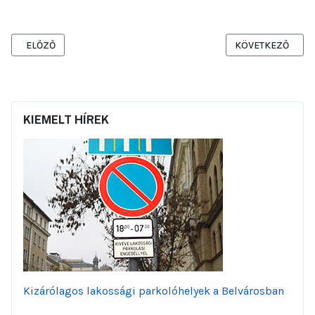
ELŐZŐ CIKK: FÁK, PADOK, SPORTKÖZPONT: ILYEN LETT A VADÁSZ 
KÖVETKEZŐ CIKK:
ELŐZŐ
KÖVETKEZŐ
KIEMELT HÍREK
Kizárólagos lakossági parkolóhelyek a Belvárosban