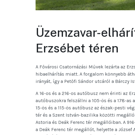
Üzemzavar-elhárí
Erzsébet téren
A Fővárosi Csatornázási Művek lezárta az Erzsé
hibaelhárítás miatt. A forgalom könnyebb áth
irányát, így a Petőfi Sándor utcáról a Bárczy I
A 16-os és a 216-os autóbusz nem érinti az Er
autóbuszokra felszállni a 105-ös és a 178-as 
15-ös és a 115-ös autóbusz az észak-pesti vég
tér és a Szent István-bazilika közötti megáll
Astoria és Deák Ferenc tér megállóiban. A 916-
a Deák Ferenc tér megállót, helyette a József