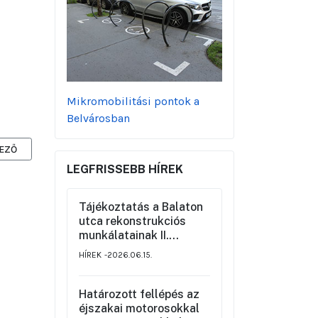
Mikromobilitási pontok a
Belvárosban
ZŐ CIKK: AZ ARANY JÁNOS UTCA FELÚJÍTÁSI MUNKÁLATAI ÚJABB SZA
EZŐ
LEGFRISSEBB HÍREK
Tájékoztatás a Balaton
utca rekonstrukciós
munkálatainak II.
üteméről a Szemere
HÍREK
2026.06.15.
utca és a Nagy Ignác
utca közötti szakaszon,
valamint a környék
Határozott fellépés az
ideiglenes forgalmi
éjszakai motorosokkal