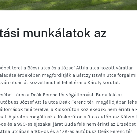
tási munkálatok az
bet teret a Bécsi utca és a József Attila utca között váratlan
aladása érdekében megfordítják a Bárczy István utca forgalmi
stván utcán át közvetlenül el lehet érni a Károly körutat.
zsébet téren a Deák Ferenc tér végállomást. Buda felé az
autóbusz József Attila utca Deák Ferenc téri megállójában lehe
állomások felé terelve, a Kiskörúton közlekedik: nem érinti a 
ókat. A járatok megállnak a Kiskörúton a 9-es autóbusz Kálvin t
os és a 990-es éjszakai járat Buda felé nem érinti az Erzsébet
 Attila utcában a 105-ös és a 178-as autóbusz Deák Ferenc tér