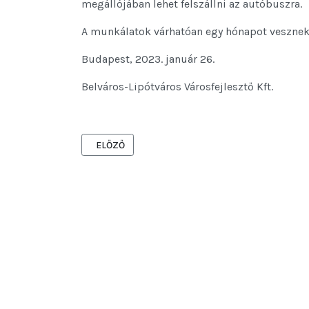
megállójában lehet felszállni az autóbuszra.
A munkálatok várhatóan egy hónapot vesznek
Budapest, 2023. január 26.
Belváros-Lipótváros Városfejlesztő Kft.
ELŐZŐ CIKK: TÁJÉKOZTATÁS A TESZ-VESZ ÓVODA
ELŐZŐ