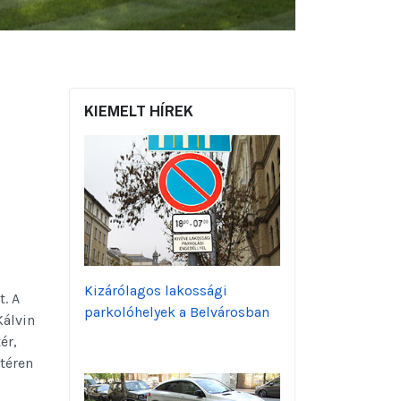
KIEMELT HÍREK
Kizárólagos lakossági
t. A
parkolóhelyek a Belvárosban
Kálvin
ér,
 téren