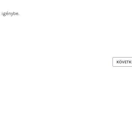
 igénybe.
 FUNKCIÓBŐVÍTÉSÉRŐL
KÖVETKE
KÖVETK