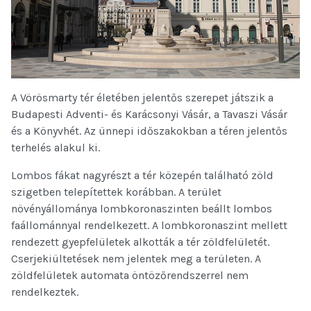
A Vörösmarty tér életében jelentős szerepet játszik a
Budapesti Adventi- és Karácsonyi Vásár, a Tavaszi Vásár
és a Könyvhét. Az ünnepi időszakokban a téren jelentős
terhelés alakul ki.
Lombos fákat nagyrészt a tér közepén található zöld
szigetben telepítettek korábban. A terület
növényállománya lombkoronaszinten beállt lombos
faállománnyal rendelkezett. A lombkoronaszint mellett
rendezett gyepfelületek alkották a tér zöldfelületét.
Cserjekiültetések nem jelentek meg a területen. A
zöldfelületek automata öntözőrendszerrel nem
rendelkeztek.