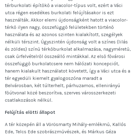
térburkolati építőkő a viacolor-típus volt, ezért a Váci
utca régen esedékes burkolati felújításakor is ezt
használták. Akkor elemi újdonságként hatott a viacolor-
térkő ilyen nagy, összefüggő felületekben történő
használata és az azonos szinten kialakított, szegélyek
nélküli térszint. Úgyszintén újdonság volt a színes (lilás
és zöldes) színű térkőburkolat alkalmazása, nagyméretű,
csak űrfelvételről összeálló mintákkal. Az első fővárosi
összefüggő burkolatcsere nem hálózati koncepciót,
hanem kialakult használatot követett, így a Váci utca és a
tér egyedüli kiemelt gyalogoszóna maradt a
Belvárosban, két túlterhelt, párhuzamos, ellenirányú
főútvonal közé beszorítva, szerves városszerkezeti
csatlakozások nélkül.
Felújítás elötti állapot
A tér közepén áll a Vörösmarty Mihály-emlékmű, Kallós
Ede, Telcs Ede szobrászművészek, és Márkus Géza