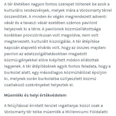
A tér életében nagyon fontos szerepet töltenek be azok a
kulturális rendezvények, melyek mára a Vörösmarty térrel
összenőttek. A minden év végén megrendezett adventi
vásár és a tavaszi vásár esetében számos pavilont
helyeznek ki a térre. A pavilonok közműellátottsága
korábban provizórikusan volt megoldva, nem volt
megtervezett, kulturált kiszolgálás. A tér átépítése
kapcsán alapvető elvárás volt, hogy az összes majdani
pavilon az adatszolgáltatásokban megadott
közműigényekkel előre kiépített módon ellátottak
legyenek. A tér átépítésének egyik fontos feladata, hogy a
burkolat alatt, egy másodlagos közműhálózat épüljön
ki, melynek során burkolatba süllyesztett közmű
csatlakozó szekrényeket helyeztek el.
Műemléki és helyi értékvédelem
A felújítással érintett terület ingatlanjai közül csak a
Vörösmarty tér telke műemlék a Millenniumi Földalatti