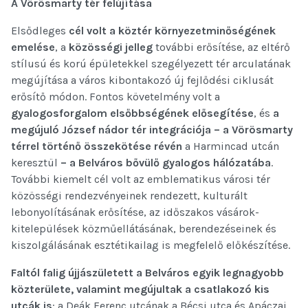
A Vörösmarty tér felújítása
Elsődleges
cél volt a köztér környezetminőségének
emelése
, a
közösségi jelleg
további erősítése, az eltérő
stílusú és korú épületekkel szegélyezett tér arculatának
megújítása a város kibontakozó új fejlődési ciklusát
erősítő módon. Fontos követelmény volt a
gyalogosforgalom elsőbbségének elősegítése
, és
a
megújuló József nádor tér integrációja – a Vörösmarty
térrel történő összekötése révén
a Harmincad utcán
keresztül
– a Belváros bővülő gyalogos hálózatába
.
További kiemelt cél volt az emblematikus városi tér
közösségi rendezvényeinek rendezett, kulturált
lebonyolításának erősítése, az időszakos vásárok-
kitelepülések közműellátásának, berendezéseinek és
kiszolgálásának esztétikailag is megfelelő előkészítése.
F
altól falig újjászületett a Belváros egyik legnagyobb
közterülete, valamint megújultak a csatlakozó kis
utcák is
: a Deák Ferenc utcának a Bécsi utca és Apáczai