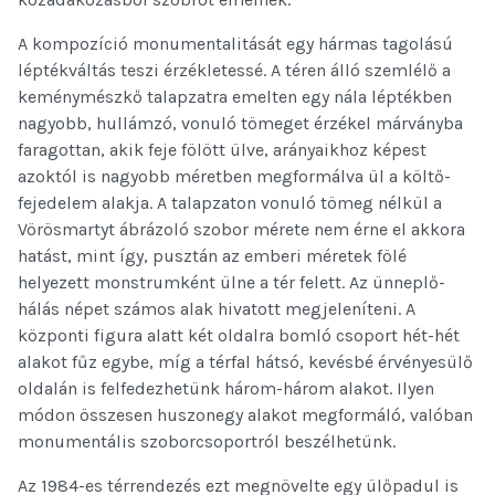
A kompozíció monumentalitását egy hármas tagolású
léptékváltás teszi érzékletessé. A téren álló szemlélő a
keménymészkő talapzatra emelten egy nála léptékben
nagyobb, hullámzó, vonuló tömeget érzékel márványba
faragottan, akik feje fölött ülve, arányaikhoz képest
azoktól is nagyobb méretben megformálva ül a költő-
fejedelem alakja. A talapzaton vonuló tömeg nélkül a
Vörösmartyt ábrázoló szobor mérete nem érne el akkora
hatást, mint így, pusztán az emberi méretek fölé
helyezett monstrumként ülne a tér felett. Az ünneplő-
hálás népet számos alak hivatott megjeleníteni. A
központi figura alatt két oldalra bomló csoport hét-hét
alakot fűz egybe, míg a térfal hátsó, kevésbé érvényesülő
oldalán is felfedezhetünk három-három alakot. Ilyen
módon összesen huszonegy alakot megformáló, valóban
monumentális szoborcsoportról beszélhetünk.
Az 1984-es térrendezés ezt megnövelte egy ülőpadul is