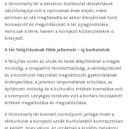
A Vörösmarty tér a belvárosi közterület-átalakítások
zászlóshajója volt a nyolcvanas évek elején, mára
azonban az idő meghaladta az akkor élenjárónak tűnő
koncepciót és megoldásokat. A tér újragondolása
nemcsak a térre, hanem a környező közterületekre is
kiterjedt.
A tér felújításának főbb jellemzői ­– új burkolatok
A felújítás során az utcák és terek átépítésénél a magas
minőség, a strapabíró fenntarthatóság, a városépítészet
és a közterület-használat megváltozott gyakorlatának
érvényesítése, a jelenkor lenyomatának erősítése, az
építészeti örökség és a kulturális értékek kiemelése volt
a szempont. Lényeges törekvés volt a kortárs hozzáadott
értékek megalkotása és megvalósítása.
A Vörösmarty tér kiemelt csomóponti jellege miatt a
térburkolat a környező utcák burkolatától kontrasztosan
el kellett, hogy váljon. Az utcákban a korábbi belvárosi