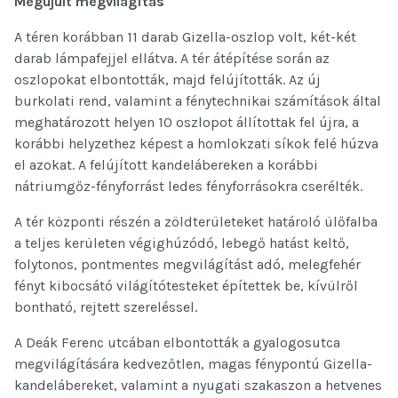
Megújult megvilágítás
A téren korábban 11 darab Gizella-oszlop volt, két-két
darab lámpafejjel ellátva. A tér átépítése során az
oszlopokat elbontották, majd felújították. Az új
burkolati rend, valamint a fénytechnikai számítások által
meghatározott helyen 10 oszlopot állítottak fel újra, a
korábbi helyzethez képest a homlokzati síkok felé húzva
el azokat. A felújított kandelábereken a korábbi
nátriumgőz-fényforrást ledes fényforrásokra cserélték.
A tér központi részén a zöldterületeket határoló ülőfalba
a teljes kerületen végighúzódó, lebegő hatást keltő,
folytonos, pontmentes megvilágítást adó, melegfehér
fényt kibocsátó világítótesteket építettek be, kívülről
bontható, rejtett szereléssel.
A Deák Ferenc utcában elbontották a gyalogosutca
megvilágítására kedvezőtlen, magas fénypontú Gizella-
kandelábereket, valamint a nyugati szakaszon a hetvenes