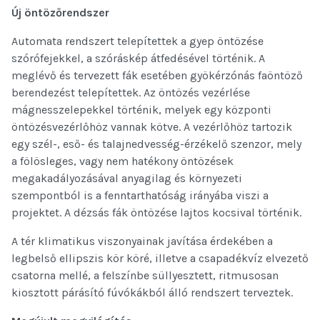
Új öntözőrendszer
Automata rendszert telepítettek a gyep öntözése
szórófejekkel, a szóráskép átfedésével történik. A
meglévő és tervezett fák esetében gyökérzónás faöntöző
berendezést telepítettek. Az öntözés vezérlése
mágnesszelepekkel történik, melyek egy központi
öntözésvezérlőhöz vannak kötve. A vezérlőhöz tartozik
egy szél-, eső- és talajnedvesség-érzékelő szenzor, mely
a fölösleges, vagy nem hatékony öntözések
megakadályozásával anyagilag és környezeti
szempontból is a fenntarthatóság irányába viszi a
projektet. A dézsás fák öntözése lajtos kocsival történik.
A tér klimatikus viszonyainak javítása érdekében a
legbelső ellipszis kör köré, illetve a csapadékvíz elvezető
csatorna mellé, a felszínbe süllyesztett, ritmusosan
kiosztott párásító fúvókákból álló rendszert terveztek.