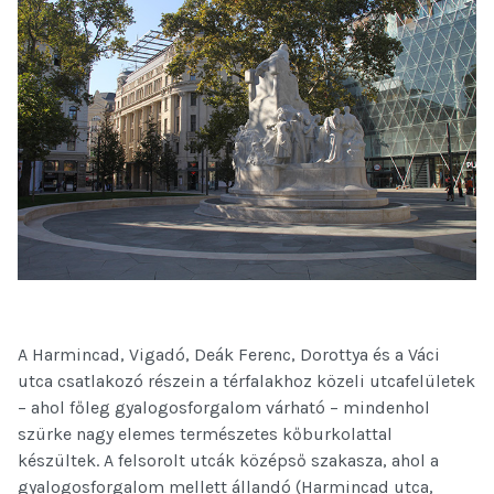
A Harmincad, Vigadó, Deák Ferenc, Dorottya és a Váci
utca csatlakozó részein a térfalakhoz közeli utcafelületek
– ahol főleg gyalogosforgalom várható – mindenhol
szürke nagy elemes természetes kőburkolattal
készültek. A felsorolt utcák középső szakasza, ahol a
gyalogosforgalom mellett állandó (Harmincad utca,