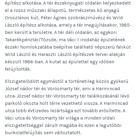
építész alkotása. A tér északnyugati oldalán helyezkedett
el a rossz műszaki állapotú, természetes kő anyagú
Oroszlános kút, Péter Ágnes szobrászművész és Wild
László építész alkotása, amely a tér megújításakor, 1985-
ben került a területre. A tér déli oldalán, az egykori
Takarékpénztár/Tőzsde, ma Váci 1 irodaház épületének
északi homlokzatába beépítve található népszerű falikút
Wild László és Haraszti László építészek tervei alakján
készült 1986-ban. A kutat az épülettel egy időben
felújították.
Elszigetelődött egymástól a történetileg közös gyökerű
József nádor tér és Vörösmarty tér, ami a Harmincad
utca-József nádor tér-Vörösmarty tér találkozásánál lévő
parkoló okozta holt térre vezethető vissza. A Harmincad
utca több évtizedes lezártsága ezt tovább erősítette. A
Váci utca és Vörösmarty tér világa a minden oldali
elszigeteltséggel zárult magába és ezen a legutóbbi
burkolatfelújítás sem változtatott.