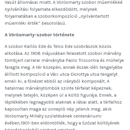
Vasút állomásai miatt. A Vörösmarty szobor műemlékké
nyilvánítási folyamata elkezdődött, melynek
folyamatában a szoborkompozíció „nyilvántartott
műemléki érték” besorolású.
A Vörösmarty-szobor története
A szobor Kallós Ede és Telcs Ede szobrászok közös
alkotása. Az 1908 májusában felavatott szobor márvány
tömbjeit carrarai márványba Paolo Triscornia és műhelye
faragta meg. A tér közepén, annak észak-déli tengelyébe
állított kompozíció a Váci utca-Dorottya utca tengelyt
emeli ki, a főnézet ebből az irányból komponált. A
hatalmas márványtömbök szinte térfalat képeznek,
melynek tetején, középen ül a költő figurája. Ennek, a
léptékében legnagyobb alaknak a lábai alatt, a térfalhoz
kapcsoltan maga az ünneplő nép jelenik meg, akik
Vörösmarty Mihály születésének centenáriumi
évében,1901-ben eldöntötték, hogy a Szózat költőjének
közadakozásból szobrot emelnek.