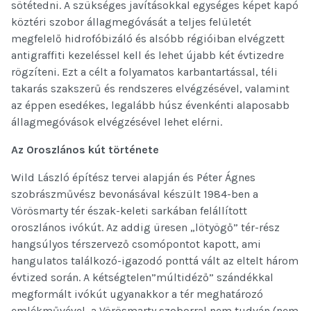
sötétedni. A szükséges javításokkal egységes képet kapó
köztéri szobor állagmegóvását a teljes felületét
megfelelő hidrofóbizáló és alsóbb régióiban elvégzett
antigraffiti kezeléssel kell és lehet újabb két évtizedre
rögzíteni. Ezt a célt a folyamatos karbantartással, téli
takarás szakszerű és rendszeres elvégzésével, valamint
az éppen esedékes, legalább húsz évenkénti alaposabb
állagmegóvások elvégzésével lehet elérni.
Az Oroszlános kút története
Wild László építész tervei alapján és Péter Ágnes
szobrászművész bevonásával készült 1984-ben a
Vörösmarty tér észak-keleti sarkában felállított
oroszlános ivókút. Az addig üresen „lötyögő” tér-rész
hangsúlyos térszervező csomópontot kapott, ami
hangulatos találkozó-igazodó ponttá vált az eltelt három
évtized során. A kétségtelen”múltidéző” szándékkal
megformált ivókút ugyanakkor a tér meghatározó
emlékművével, a Vörösmarty szoborral nem tudván (nem