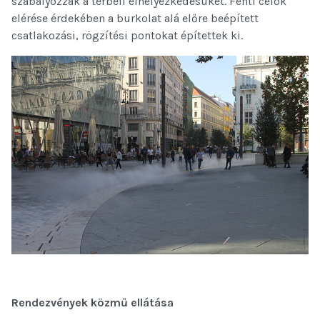
szabályozzák a térbeli elhelyezkedésüket. Fenti célok
elérése érdekében a burkolat alá előre beépített
csatlakozási, rögzítési pontokat építettek ki.
Rendezvények közmű ellátása