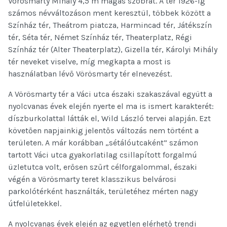
Vörösmarty Mihály 4,5 m magas szobrát. A tér 1926-ig
számos névváltozáson ment keresztül, többek között a
Színház tér, Theátrom piatcza, Harmincad tér, Játékszín
tér, Séta tér, Német Színház tér, Theaterplatz, Régi
Színház tér (Alter Theaterplatz), Gizella tér, Károlyi Mihály
tér neveket viselve, míg megkapta a most is
használatban lévő Vörösmarty tér elnevezést.
A Vörösmarty tér a Váci utca északi szakaszával együtt a
nyolcvanas évek elején nyerte el ma is ismert karakterét:
díszburkolattal látták el, Wild László tervei alapján. Ezt
követően napjainkig jelentős változás nem történt a
területen. A már korábban „sétálóutcaként” számon
tartott Váci utca gyakorlatilag csillapított forgalmú
üzletutca volt, erősen szűrt célforgalommal, északi
végén a Vörösmarty teret klasszikus belvárosi
parkolótérként használták, területéhez mérten nagy
útfelületekkel.
A nyolcvanas évek elején az egyetlen elérhető trendi