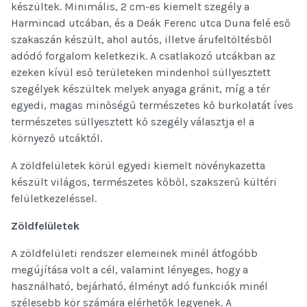
készültek. Minimális, 2 cm-es kiemelt szegély a
Harmincad utcában, és a Deák Ferenc utca Duna felé eső
szakaszán készült, ahol autós, illetve árufeltöltésből
adódó forgalom keletkezik. A csatlakozó utcákban az
ezeken kívül eső területeken mindenhol süllyesztett
szegélyek készültek melyek anyaga gránit, míg a tér
egyedi, magas minőségű természetes kő burkolatát íves
természetes süllyesztett kő szegély választja el a
környező utcáktól.
A zöldfelületek körül egyedi kiemelt növénykazetta
készült világos, természetes kőből, szakszerű kültéri
felületkezeléssel.
Zöldfelületek
A zöldfelületi rendszer elemeinek minél átfogóbb
megújítása volt a cél, valamint lényeges, hogy a
használható, bejárható, élményt adó funkciók minél
szélesebb kör számára elérhetők legyenek. A