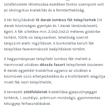
zöldfelületek létrehozása esetében fontos szempont volt
az ökologikus kialakítás és a fenntarthatóság.
A tér felújításánál
15 darab lombos
fát
telepítettek
(14
darab közönséges gyertyán és 1 darab lándzsáslevelű
éger). A fák ültetése min. 2,0x2,0x2,0 méteres gödörbe
történt, 100%-os talajcserével, lehetőség szerint
talajszint alatti rögzítéssel. A burkolatba került fák
telepítése faveremrácsok beépítésével történt.
A hagyományosan telepített lombos fák mellett a
Harmincad utcában
dézsás fasort
telepítenek összesen
8 darab egyeddel kialakítva ugyanis az utcában a
közművek sűrű elhelyezkedése és a kisföldalatti alagútja
miatt fák nem telepíthetők.
A tervezett
zöldfelületek
kialakítása gyepszőnyeggel
történik, I. osztályú, prémium minőségű, gyommentes
készgyep felhasználásával.