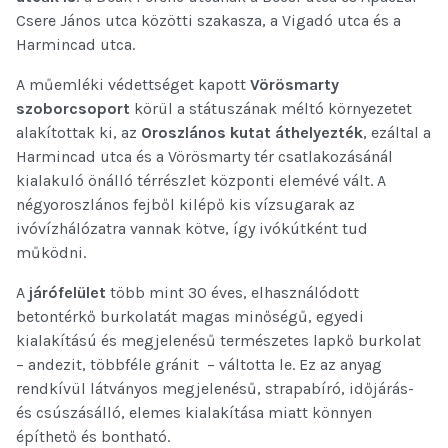
Csere János utca közötti szakasza, a Vigadó utca és a
Harmincad utca.
A műemléki védettséget kapott
Vörösmarty
szoborcsoport
körül a státuszának méltó környezetet
alakítottak ki, az
Oroszlános kutat áthelyezték
, ezáltal a
Harmincad utca és a Vörösmarty tér csatlakozásánál
kialakuló önálló térrészlet központi elemévé vált. A
négyoroszlános fejből kilépő kis vízsugarak az
ivóvízhálózatra vannak kötve, így ivókútként tud
működni.
A
járófelület
több mint 30 éves, elhasználódott
betontérkő burkolatát magas minőségű, egyedi
kialakítású és megjelenésű természetes lapkő burkolat
– andezit, többféle gránit – váltotta le. Ez az anyag
rendkívül látványos megjelenésű, strapabíró, időjárás-
és csúszásálló, elemes kialakítása miatt könnyen
építhető és bontható.