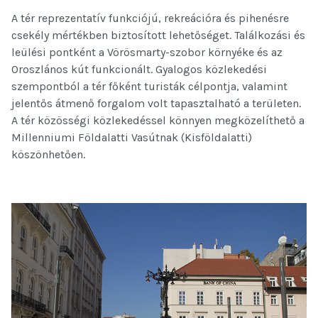
A tér reprezentatív funkciójú, rekreációra és pihenésre
csekély mértékben biztosított lehetőséget. Találkozási és
leülési pontként a Vörösmarty-szobor környéke és az
Oroszlános kút funkcionált. Gyalogos közlekedési
szempontból a tér főként turisták célpontja, valamint
jelentős átmenő forgalom volt tapasztalható a területen.
A tér közösségi közlekedéssel könnyen megközelíthető a
Millenniumi Földalatti Vasútnak (Kisföldalatti)
köszönhetően.