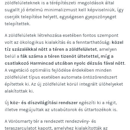
zöldfelületeknek is a térépítészeti megoldások által
sugallt jó értelmű minimalizmust kell képviselniük, így
cserjék telepítése helyett, egységesen gyepszőnyeget
telepítettek.
A zöldfelületek létrehozása esetében fontos szempont
volt az ökologikus kialakítás és a fenntarthatóság:
közel
tíz százalékkal nőtt a téren a zöldfelületet
, amelyen
belül a
fák száma a téren tizenöt ültetettel, míg a
csatlakozó Harmincad utcában nyolc dézsás fával nőtt
.
A vegetáció optimális fejlődése érdekében minden
zöldfelület típus esetében automata öntözőrendszert
építettek ki. Az új zöldfelület körül integrált ülőhelyeket
alakítottak ki.
Új
köz- és díszvilágítási rendszer
egészíti ki a régit,
illetve megújultak az utcabútorok és úttartozékok is.
A Vörösmarty tér a rendezett rendezvény- és
teraszarculatot kapott, amelyhez kialakították az