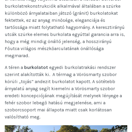
burkolatrekonstrukciók alkalmával általában a szürke
különböző árnyalataiban játszó (gránit) burkolatokat
fektettek, ez az anyag minősége, eleganciája és
tartóssága miatt folytatható hagyomány. A keresztirányú
utcák szürke elemes burkolata egyúttal garancia arra is,
hogy a még mindig önálló jelenség, a hosszirányú
Főutca világos mészkőarculatának önállósága
megmarad.
A téren a
burkolatot
egyedi burkolatrakási rendszer
szerint alakították ki. A térmag a Vörösmarty szobor
körüli „tojás” andezit burkolatot kapott. A sötétebb
árnyalatú anyag segít kiemelni a Vörösmarty szobor
eredeti koncepciójának megújítását melynek lényege a
fehér szobor lebegő hatású megjelenése, ami a
szoborcsoport mai állapota miatt csak korlátosan
valósítható meg.