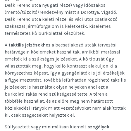
Deák Ferenc utca nyugati része) vagy időszakos
(mentő/tűzoltó/rendezvény miatt a Dorottya, Vigadó,
Deák Ferenc utca keleti része, és Váci utca csatlakozó
szakasza) járműforgalom is keletkezik, kiselemes
természetes kő burkolattal készültek.
A
taktilis jelzésekhez
a becsatlakozó utcák tervezési
határvégein kőelemeket használtak, amikből marással
emelték ki a szükséges jelzéseket. A kő típusát úgy
választották meg, hogy kellő kontraszt alakuljon ki a
környezethez képest, így a gyengénlátók is jól érzékeljék
a figyelmeztetést. Továbbá lefúrhatóan rögzíthető taktilis
jelzéseket is használtak olyan helyeken ahol ezt a
burkolati rakás rend szükségessé tette. A téren a
többféle használat, és az előre meg nem határozott
közlekedési irányok miatt vezetősávokat nem alakítottak
ki, csak szegecseket helyeztek el.
Süllyesztett vagy minimálisan kiemelt
szegélyek