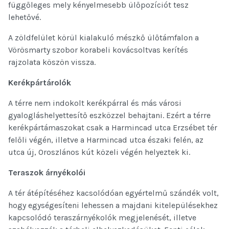
függőleges mely kényelmesebb ülőpozíciót tesz
lehetővé.
A zöldfelület körül kialakuló mészkő ülőtámfalon a
Vörösmarty szobor korabeli kovácsoltvas kerítés
rajzolata köszön vissza.
Kerékpártárolók
A térre nem indokolt kerékpárral és más városi
gyalogláshelyettesítő eszközzel behajtani. Ezért a térre
kerékpártámaszokat csak a Harmincad utca Erzsébet tér
felőli végén, illetve a Harmincad utca északi felén, az
utca új, Oroszlános kút közeli végén helyeztek ki.
Teraszok árnyékolói
A tér átépítéséhez kacsolódóan egyértelmű szándék volt,
hogy egységesíteni lehessen a majdani kitelepülésekhez
kapcsolódó teraszárnyékolók megjelenését, illetve