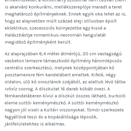
is akarván) konkurálni, mellékszereplője maradt a teret
meghatározó építményeknek. Ennek egyik oka lehet az is,
hogy az alapvetően múlt század eleji stílusban épült
eklektikus, szecessziós környezetbe egy kissé a
Halászbástya romantikus-neoromán hangulatát
megidéző építményként került.
Az alaprajzában 8,4 méter átmérőjű, 20 cm vastagságú
vasbeton lemezre támaszkodó építmény háromlépcsős
centrális szerkesztésű, melynek középpontjában kő
posztamensre fém kandelábert emeltek. Kifelé, négy
oldalon, ülő kő oroszlánok szájából, az alattuk lévő tálba
ivóvíz csorog. A díszkutat 16 darab kőbáb övezi. A
fémkandeláberen kívül a díszkút összes látható, burkoló
eleme süttői keménymészkő. A süttői keménymészkő
nagyon jól viseli a kültéri viszonyokat. Tömör szerkezete
fagyállóvá teszi és a kopásállósága lépcsők,
járófelületekhez is alkalmas.