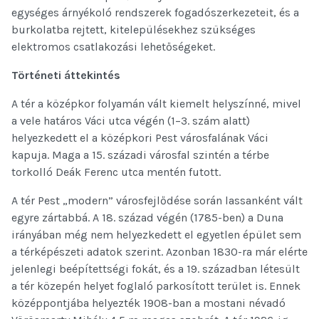
egységes árnyékoló rendszerek fogadószerkezeteit, és a
burkolatba rejtett, kitelepülésekhez szükséges
elektromos csatlakozási lehetőségeket.
Történeti áttekintés
A tér a középkor folyamán vált kiemelt helyszínné, mivel
a vele határos Váci utca végén (1–3. szám alatt)
helyezkedett el a középkori Pest városfalának Váci
kapuja. Maga a 15. századi városfal szintén a térbe
torkolló Deák Ferenc utca mentén futott.
A tér Pest „modern” városfejlődése során lassanként vált
egyre zártabbá. A 18. század végén (1785-ben) a Duna
irányában még nem helyezkedett el egyetlen épület sem
a térképészeti adatok szerint. Azonban 1830-ra már elérte
jelenlegi beépítettségi fokát, és a 19. században létesült
a tér közepén helyet foglaló parkosított terület is. Ennek
középpontjába helyezték 1908-ban a mostani névadó