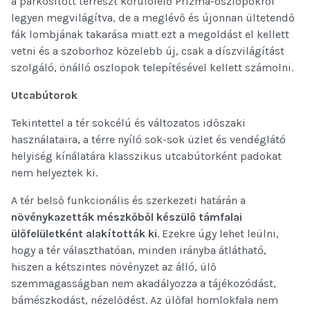
a parkosított térrészt körülölelő Prizma-oszlopokról
legyen megvilágítva, de a meglévő és újonnan ültetendő
fák lombjának takarása miatt ezt a megoldást el kellett
vetni és a szoborhoz közelebb új, csak a díszvilágítást
szolgáló, önálló oszlopok telepítésével kellett számolni.
Utcabútorok
Tekintettel a tér sokcélú és változatos időszaki
használataira, a térre nyíló sok-sok üzlet és vendéglátó
helyiség kínálatára klasszikus utcabútorként padokat
nem helyeztek ki.
A tér belső funkcionális és szerkezeti határán a
növénykazetták mészkőből készülő támfalai
ülőfelületként alakították ki
. Ezekre úgy lehet leülni,
hogy a tér választhatóan, minden irányba átlátható,
hiszen a kétszintes növényzet az álló, ülő
szemmagasságban nem akadályozza a tájékozódást,
bámészkodást, nézelődést. Az ülőfal homlokfala nem