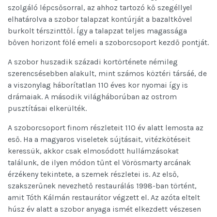
szolgáló lépcsősorral, az ahhoz tartozó kő szegéllyel
elhatárolva a szobor talapzat kontúrját a bazaltkővel
burkolt térszinttől. Így a talapzat teljes magassága
bőven horizont fölé emeli a szoborcsoport kezdő pontját.
A szobor huszadik századi kortörténete némileg
szerencsésebben alakult, mint számos köztéri társáé, de
a viszonylag háborítatlan 110 éves kor nyomai így is
drámaiak. A második világháborúban az ostrom
pusztításai elkerülték.
A szoborcsoport finom részleteit 110 év alatt lemosta az
eső. Ha a magyaros viseletek sújtásait, vitézkötéseit
keressük, akkor csak elmosódott hullámzásokat
találunk, de ilyen módon tűnt el Vörösmarty arcának
érzékeny tekintete, a szemek részletei is. Az első,
szakszerűnek nevezhető restaurálás 1998-ban történt,
amit Tóth Kálmán restaurátor végzett el. Az azóta eltelt
húsz év alatt a szobor anyaga ismét elkezdett vészesen