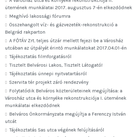
A Városház utca és környéke rekonstrukciója II.
ütemének munkálatai 2017. augusztus 7-én elkezdődnek
Meghívó lakossági fórumra
Összehangolt víz- és gázvezeték-rekonstrukció a
Belgrád rakparton
A FŐTÁV Zrt. teljes útzár mellett fejezi be a Városház
utcában az útpályát érintő munkálatokat 2017.04.01-én
Tájékoztatás filmforgatásról
Tisztelt Belvárosi Lakos, Tisztelt Látogató!
Tájékoztatás ünnepi nyitvatartásról
Szervita tér projekt záró rendezvény
Folytatódik Belváros közterületeinek megújítása: a
Városház utca és környéke rekonstrukciója I. ütemének
munkálatai elkezdődnek
Belváros Önkormányzata megújítja a Ferenczy István
utcát
Tájékoztatás Sas utca végének felújításáról