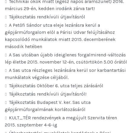
Technikai okok miatt (egész napos áramszünet) 2016.
március 29-én, kedden irodánk zárva tart!
Tájékoztatás rendkívüli útjavításról
A Petőfi Sándor utca eleje lezárásra kerül a
gépjárműforgalom elől a Párisi Udvar felújításához
kapcsolódó munkálatok miatt 2015. decemberének
második hetében
A Sas utcában újabb ideiglenes forgalmirend-változás
lép életbe 2015. november 12-én, csütörtökön 5.00 órától
A Sas utca részleges lezárására kerül sor karbantartási
munkálatok végzése céljából.
Tájékoztatás Október 6. utca teljes zárásáról
Tájékoztatás rendkívüli útjavításról!
Tájékoztatás Budapest V. ker. Sas utca
gépjárműforgalmának korlátozásáról
KULT_TÉR rendezvények a megújult Szervita téren
2015. szeptember 4-6-ig