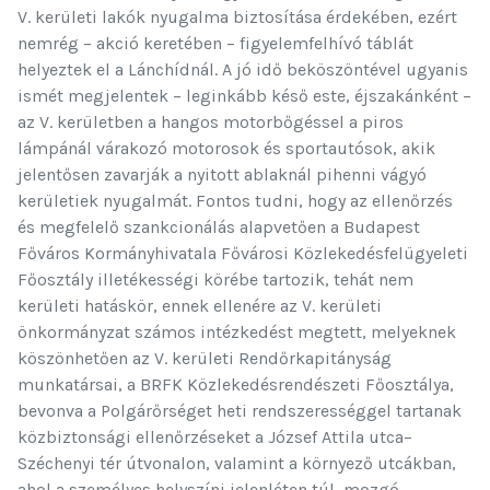
V. kerületi lakók nyugalma biztosítása érdekében, ezért
nemrég – akció keretében – figyelemfelhívó táblát
helyeztek el a Lánchídnál. A jó idő beköszöntével ugyanis
ismét megjelentek – leginkább késő este, éjszakánként –
az V. kerületben a hangos motorbőgéssel a piros
lámpánál várakozó motorosok és sportautósok, akik
jelentősen zavarják a nyitott ablaknál pihenni vágyó
kerületiek nyugalmát. Fontos tudni, hogy az ellenőrzés
és megfelelő szankcionálás alapvetően a Budapest
Főváros Kormányhivatala Fővárosi Közlekedésfelügyeleti
Főosztály illetékességi körébe tartozik, tehát nem
kerületi hatáskör, ennek ellenére az V. kerületi
önkormányzat számos intézkedést megtett, melyeknek
köszönhetően az V. kerületi Rendőrkapitányság
munkatársai, a BRFK Közlekedésrendészeti Főosztálya,
bevonva a Polgárőrséget heti rendszerességgel tartanak
közbiztonsági ellenőrzéseket a József Attila utca–
Széchenyi tér útvonalon, valamint a környező utcákban,
ahol a személyes helyszíni jelenléten túl, mozgó