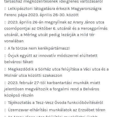
társasház megközelítésének ideiglenes változásáról
Lelkipásztori látogatásra érkezik Magyarországra
Ferenc pápa 2023. április 28-30. között
2023. április 26-án megnyílnak az Arany János utca
csomópontjai az Október 6. utcánál és a Hercegprímás
utcánál, a Mérleg utcát pedig lezárják a Hild tér
vonalában
A fa törzse nem kerékpártámasz!
Óvjuk együtt az innovatív módszerrel elültetett
belvárosi fákat!
Megkezdődik a Sörház utca felújítása a Váci utca és a
Molnár utca közötti szakaszon
2023. február 27-től karbantartási munkák miatt
jelentősen megváltozik a forgalmi rend a Belváros
középső részén
Tájékoztatás a Tesz-Vesz Óvoda funkcióbővítéséről
Üzemzavar-elhárítási munkálatok az Erzsébet téren