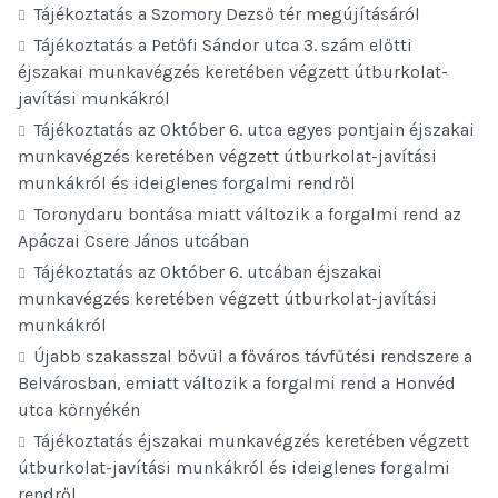
Tájékoztatás a Szomory Dezső tér megújításáról
Tájékoztatás a Petőfi Sándor utca 3. szám előtti
éjszakai munkavégzés keretében végzett útburkolat-
javítási munkákról
Tájékoztatás az Október 6. utca egyes pontjain éjszakai
munkavégzés keretében végzett útburkolat-javítási
munkákról és ideiglenes forgalmi rendről
Toronydaru bontása miatt változik a forgalmi rend az
Apáczai Csere János utcában
Tájékoztatás az Október 6. utcában éjszakai
munkavégzés keretében végzett útburkolat-javítási
munkákról
Újabb szakasszal bővül a főváros távfűtési rendszere a
Belvárosban, emiatt változik a forgalmi rend a Honvéd
utca környékén
Tájékoztatás éjszakai munkavégzés keretében végzett
útburkolat-javítási munkákról és ideiglenes forgalmi
rendről