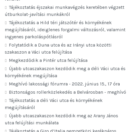
Tájékoztatás éjszakai munkavégzés keretében végzett
útburkolat-javítási munkákról
Tájékoztatás a Hild téri játszótér és környékének
megújításáról, ideiglenes forgalmi változásról, valamint
ingyenes parkoláspótlásról
Folytatódik a Duna utca és az Irányi utca közötti
szakaszon a Váci utca felújítása
Megkezdődik a Pintér utca felújítása
Újabb utcaszakaszon kezdődik meg a déli Váci utca és
környékének megújítása
Meghívó lakossági fórumra - 2022. június 15., 17 óra
Biztonságos rollerközlekedés a Belvárosban - meghívó
Tájékoztatás a déli Váci utca és környékének
megújításáról
Újabb utcaszakaszon kezdődik meg az Arany János
utca felújítási munkálata
Tájékoztatás a Giro d’Italia nemzetközi kerékpáros