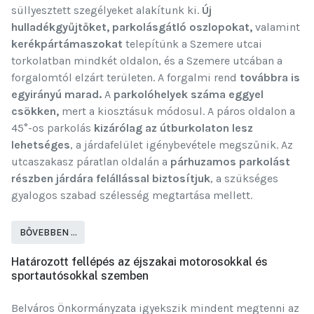
süllyesztett szegélyeket alakítunk ki.
Új
hulladékgyűjtőket, parkolásgátló oszlopokat,
valamint
kerékpártámaszokat
telepítünk a Szemere utcai
torkolatban mindkét oldalon, és a Szemere utcában a
forgalomtól elzárt területen. A forgalmi rend
továbbra is
egyirányú marad.
A
parkolóhelyek száma eggyel
csökken,
mert a kiosztásuk módosul. A páros oldalon a
45°-os parkolás
kizárólag az útburkolaton lesz
lehetséges
, a járdafelület igénybevétele megszűnik. Az
utcaszakasz páratlan oldalán a
párhuzamos parkolást
részben járdára felállással biztosítjuk
, a szükséges
gyalogos szabad szélesség megtartása mellett.
BŐVEBBEN …
Határozott fellépés az éjszakai motorosokkal és
sportautósokkal szemben
Belváros Önkormányzata igyekszik mindent megtenni az