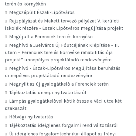
terén és környékén
Megszépült Észak-Lipótváros
Rajzpályázat és Makett tervező pályázat V. kerületi
iskolák részére - Észak Lipótváros megújítása projekt
Megújult a Ferenciek tere és környéke
Meghívó a „Belváros Új Főutcájának Kiépítése – II.
ütem – Ferenciek tere és környéke rehabilitációja
projekt” ünnepélyes projektátadó rendezvényére
Meghívó - Észak-Lipótváros Megújítása beruházás
ünnepélyes projektátadó rendezvényére
Megnyílt az új gyalogátkelő a Ferenciek terén
Tájékoztatás ünnepi nyitvatartásról
Lámpás gyalogátkelővel kötik össze a Váci utca két
szakaszát.
Hétvégi nyitvatartás
Tájékoztatás ideiglenes forgalmi rend változásról
Új ideiglenes forgalomtechnikai állapot az Irányi