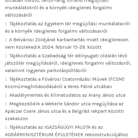
utcában induló, faltól-falig történő megújítási
munkálatokról és a környék ideiglenes forgalmi
változásáról
Tájékoztatás az Egyetem tér megújítási munkálatairól
és a környék ideiglenes forgalmi változásairól
A Belvárosi Zöldjárat karbantartás miatt ideiglenesen
nem közlekedik 2024. február 15-29. között
Tájékoztatás a Szabadság tér délnyugati oldalán lévő
játszótér megújításáról, ideiglenes forgalmi változásról,
valamint ingyenes parkoláspótlásról
Tájékoztatás a Fővárosi Csatornázási Művek (FCSM)
közműmeghibásodásáról a Veres Pálné utcában
Akadálymentes és klímatudatos az Arany János utca
Megkezdődik a Wekerle Sándor utca megújítása az
Apáczai Csere János utca és a Belgrád rakpart közötti
szakaszon
Tájékoztatás az IGAZSÁGÜGYI PALOTA és az
AGRÁRMINISZTÉRIUM ÉPÜLETÉNEK rekonstrukciójához