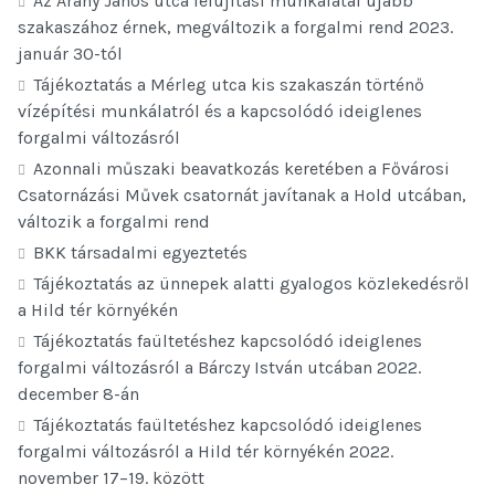
Az Arany János utca felújítási munkálatai újabb
szakaszához érnek, megváltozik a forgalmi rend 2023.
január 30-tól
Tájékoztatás a Mérleg utca kis szakaszán történő
vízépítési munkálatról és a kapcsolódó ideiglenes
forgalmi változásról
Azonnali műszaki beavatkozás keretében a Fővárosi
Csatornázási Művek csatornát javítanak a Hold utcában,
változik a forgalmi rend
BKK társadalmi egyeztetés
Tájékoztatás az ünnepek alatti gyalogos közlekedésről
a Hild tér környékén
Tájékoztatás faültetéshez kapcsolódó ideiglenes
forgalmi változásról a Bárczy István utcában 2022.
december 8-án
Tájékoztatás faültetéshez kapcsolódó ideiglenes
forgalmi változásról a Hild tér környékén 2022.
november 17–19. között