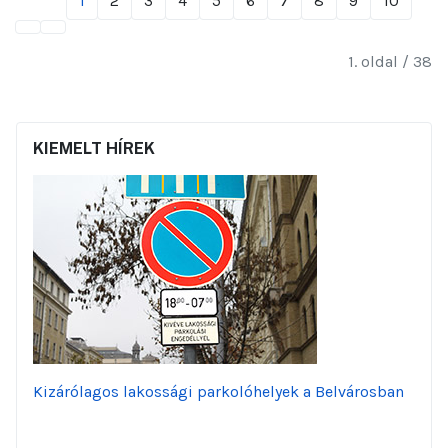
1
2
3
4
5
6
7
8
9
10
1. oldal / 38
KIEMELT HÍREK
Kizárólagos lakossági parkolóhelyek a Belvárosban