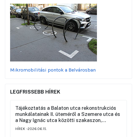
Mikromobilitási pontok a Belvárosban
LEGFRISSEBB HÍREK
Tájékoztatás a Balaton utca rekonstrukciós
munkálatainak II. üteméről a Szemere utca és
a Nagy Ignác utca közötti szakaszon,
valamint a környék ideiglenes forgalmi
HÍREK
2026.06.15.
rendjéről