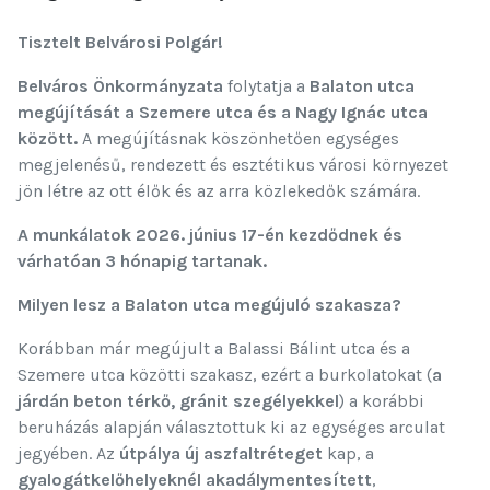
Tisztelt Belvárosi Polgár!
Belváros Önkormányzata
folytatja a
Balaton utca
megújítását a Szemere utca és a Nagy Ignác utca
között.
A megújításnak köszönhetően egységes
megjelenésű, rendezett és esztétikus városi környezet
jön létre az ott élők és az arra közlekedők számára.
A munkálatok 2026. június 17-én kezdődnek és
várhatóan 3 hónapig tartanak.
Milyen lesz a Balaton utca megújuló szakasza?
Korábban már megújult a Balassi Bálint utca és a
Szemere utca közötti szakasz, ezért a burkolatokat (
a
járdán beton térkő, gránit szegélyekkel
) a korábbi
beruházás alapján választottuk ki az egységes arculat
jegyében. Az
útpálya új aszfaltréteget
kap, a
gyalogátkelőhelyeknél
akadálymentesített
,