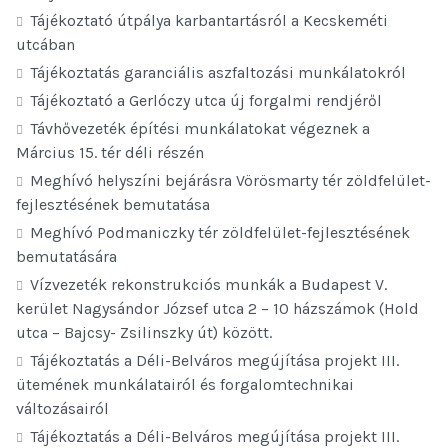
Tájékoztató útpálya karbantartásról a Kecskeméti
utcában
Tájékoztatás garanciális aszfaltozási munkálatokról
Tájékoztató a Gerlóczy utca új forgalmi rendjéről
Távhővezeték építési munkálatokat végeznek a
Március 15. tér déli részén
Meghívó helyszíni bejárásra Vörösmarty tér zöldfelület-
fejlesztésének bemutatása
Meghívó Podmaniczky tér zöldfelület-fejlesztésének
bemutatására
Vízvezeték rekonstrukciós munkák a Budapest V.
kerület Nagysándor József utca 2 – 10 házszámok (Hold
utca – Bajcsy- Zsilinszky út) között.
Tájékoztatás a Déli-Belváros megújítása projekt III.
ütemének munkálatairól és forgalomtechnikai
változásairól
Tájékoztatás a Déli-Belváros megújítása projekt III.