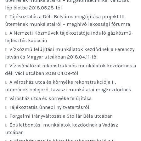
ütemének munkálatairól – forgalomtechnikai változás
lép életbe 2018.05.28-tól
Tájékoztatás a Déli-Belváros megújítása projekt III.
ütemének munkálatairól – meghívó lakossági fórumra
A Nemzeti Közművek tájékoztatója induló gázközmű-
fejlesztés kapcsán
Vízközmű felújítási munkálatok kezdődnek a Ferenczy
István és Magyar utcákban 2018.04.11-től
Vízcsőhálózat rekonstrukciós munkálatok kezdődnek a
déli Váci utcában 2018.04.09-től
A Városház utca és környéke rekonstrukciója II.
ütemének befejező, tavaszi munkálatai megkezdődnek
Városház utca és környéke felújítása
Tájékoztatás ünnepi nyitvatartásról
Forgalmi irányváltozás a Stollár Béla utcában
Épületbontási munkálatok kezdődnek a Vadász
utcában