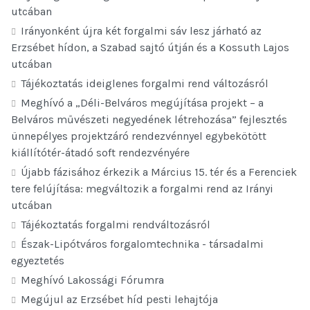
utcában
Irányonként újra két forgalmi sáv lesz járható az
Erzsébet hídon, a Szabad sajtó útján és a Kossuth Lajos
utcában
Tájékoztatás ideiglenes forgalmi rend változásról
Meghívó a „Déli-Belváros megújítása projekt – a
Belváros művészeti negyedének létrehozása” fejlesztés
ünnepélyes projektzáró rendezvénnyel egybekötött
kiállítótér-átadó soft rendezvényére
Újabb fázisához érkezik a Március 15. tér és a Ferenciek
tere felújítása: megváltozik a forgalmi rend az Irányi
utcában
Tájékoztatás forgalmi rendváltozásról
Észak-Lipótváros forgalomtechnika - társadalmi
egyeztetés
Meghívó Lakossági Fórumra
Megújul az Erzsébet híd pesti lehajtója