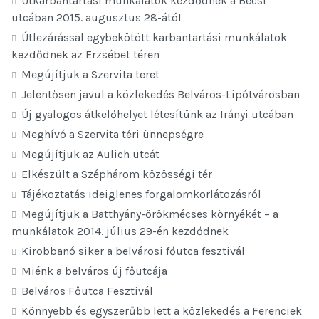
Útkarbantartási munkálatok kezdődnek a Bécsi
utcában 2015. augusztus 28-ától
Útlezárással egybekötött karbantartási munkálatok
kezdődnek az Erzsébet téren
Megújítjuk a Szervita teret
Jelentősen javul a közlekedés Belváros-Lipótvárosban
Új gyalogos átkelőhelyet létesítünk az Irányi utcában
Meghívó a Szervita téri ünnepségre
Megújítjuk az Aulich utcát
Elkészült a Széphárom közösségi tér
Tájékoztatás ideiglenes forgalomkorlátozásról
Megújítjuk a Batthyány-örökmécses környékét – a
munkálatok 2014. július 29-én kezdődnek
Kirobbanó siker a belvárosi főutca fesztivál
Miénk a belváros új főutcája
Belváros Főutca Fesztivál
Könnyebb és egyszerűbb lett a közlekedés a Ferenciek