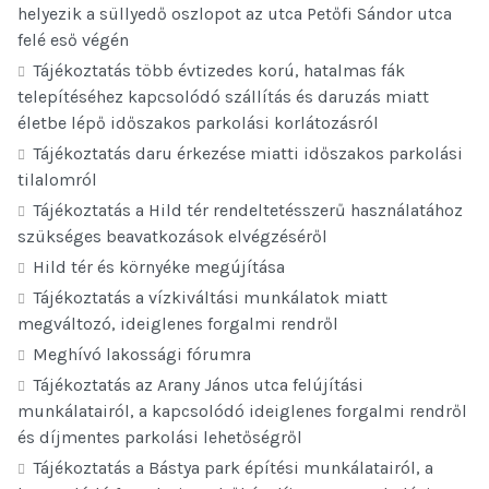
helyezik a süllyedő oszlopot az utca Petőfi Sándor utca
felé eső végén
Tájékoztatás több évtizedes korú, hatalmas fák
telepítéséhez kapcsolódó szállítás és daruzás miatt
életbe lépő időszakos parkolási korlátozásról
Tájékoztatás daru érkezése miatti időszakos parkolási
tilalomról
Tájékoztatás a Hild tér rendeltetésszerű használatához
szükséges beavatkozások elvégzéséről
Hild tér és környéke megújítása
Tájékoztatás a vízkiváltási munkálatok miatt
megváltozó, ideiglenes forgalmi rendről
Meghívó lakossági fórumra
Tájékoztatás az Arany János utca felújítási
munkálatairól, a kapcsolódó ideiglenes forgalmi rendről
és díjmentes parkolási lehetőségről
Tájékoztatás a Bástya park építési munkálatairól, a