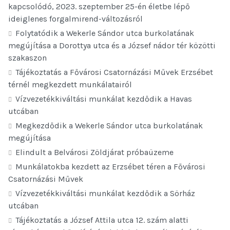
kapcsolódó, 2023. szeptember 25-én életbe lépő
ideiglenes forgalmirend-változásról
Folytatódik a Wekerle Sándor utca burkolatának
megújítása a Dorottya utca és a József nádor tér közötti
szakaszon
Tájékoztatás a Fővárosi Csatornázási Művek Erzsébet
térnél megkezdett munkálatairól
Vízvezetékkiváltási munkálat kezdődik a Havas
utcában
Megkezdődik a Wekerle Sándor utca burkolatának
megújítása
Elindult a Belvárosi Zöldjárat próbaüzeme
Munkálatokba kezdett az Erzsébet téren a Fővárosi
Csatornázási Művek
Vízvezetékkiváltási munkálat kezdődik a Sörház
utcában
Tájékoztatás a József Attila utca 12. szám alatti