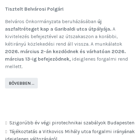
Tisztelt Belvárosi Polgár!
Belváros Önkormányzata beruházásában
új
aszfaltréteget kap a Garibaldi utca útpályája.
A
kivitelezés befejeztével az útszakaszon a korábbi,
kétirányú közlekedési rend áll vissza. A munkálatok
2026. március 2-án kezdődnek és várhatóan 2026.
március 13-ig befejeződnek,
ideiglenes forgalmi rend
mellett.
BŐVEBBEN …
Szigorúbb év végi pirotechnikai szabályok Budapesten
Tájékoztatás a Vitkovics Mihály utca forgalmi irányának
ideiglenes változásáról