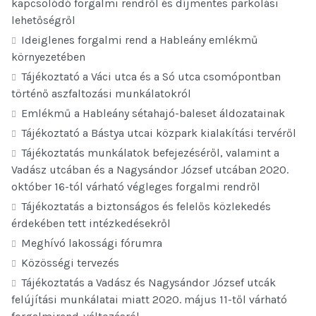
kapcsolódó forgalmi rendről és díjmentes parkolási
lehetőségről
Ideiglenes forgalmi rend a Hableány emlékmű
környezetében
Tájékoztató a Váci utca és a Só utca csomópontban
történő aszfaltozási munkálatokról
Emlékmű a Hableány sétahajó-baleset áldozatainak
Tájékoztató a Bástya utcai közpark kialakítási tervéről
Tájékoztatás munkálatok befejezéséről, valamint a
Vadász utcában és a Nagysándor József utcában 2020.
október 16-tól várható végleges forgalmi rendről
Tájékoztatás a biztonságos és felelős közlekedés
érdekében tett intézkedésekről
Meghívó lakossági fórumra
Közösségi tervezés
Tájékoztatás a Vadász és Nagysándor József utcák
felújítási munkálatai miatt 2020. május 11-től várható