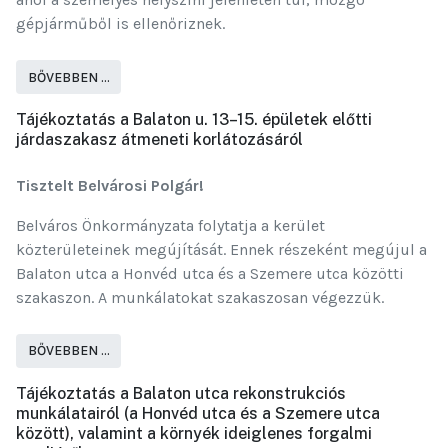
gépjárműből is ellenőriznek.
BŐVEBBEN …
Tájékoztatás a Balaton u. 13–15. épületek előtti
járdaszakasz átmeneti korlátozásáról
Tisztelt Belvárosi Polgár!
Belváros Önkormányzata folytatja a kerület
közterületeinek megújítását. Ennek részeként megújul a
Balaton utca a Honvéd utca és a Szemere utca közötti
szakaszon. A munkálatokat szakaszosan végezzük.
BŐVEBBEN …
Tájékoztatás a Balaton utca rekonstrukciós
munkálatairól (a Honvéd utca és a Szemere utca
között), valamint a környék ideiglenes forgalmi